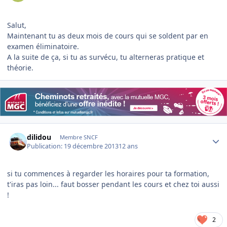
Salut,
Maintenant tu as deux mois de cours qui se soldent par en
examen éliminatoire.
A la suite de ça, si tu as survécu, tu alterneras pratique et
théorie.
Author stats
dilidou
Membre SNCF
Publication:
19 décembre 2013
12 ans
si tu commences à regarder les horaires pour ta formation,
t'iras pas loin... faut bosser pendant les cours et chez toi aussi
!
2