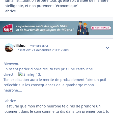
humaine....dont on espère tous qu'elle soit traitée de manière
intelligente, et non purement "économique"....
Fabrice
Author stats
dilidou
Membre SNCF
Publication:
21 décembre 2013
12 ans
Bienvenu..
En osant parler d'horaires, tu t'es pris une cartouche...
direct....
Ton explication aura le merite de probablement faire un poil
reflechir sur les conséquences de la gamberge mono
neurone....
Fabrice
il est vrai que mon mono neurone te diras de prendre un
logement dans le coin comme tu dis dans ton premier post, tu