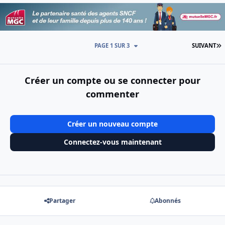
D
PAGE 1 SUR 3
SUIVANT
Créer un compte ou se connecter pour
commenter
Créer un nouveau compte
Connectez-vous maintenant
Partager
Abonnés