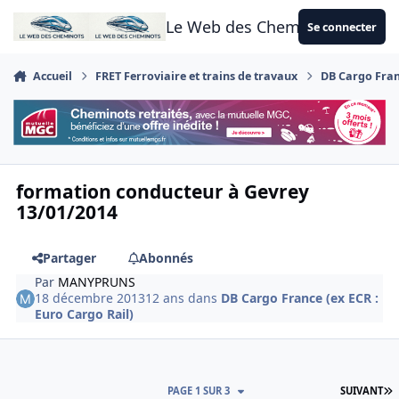
Aller au contenu
Le Web des Cheminots
Se connecter
Accueil
FRET Ferroviaire et trains de travaux
DB Cargo Franc
formation conducteur à Gevrey
13/01/2014
Partager
Abonnés
Par
MANYPRUNS
18 décembre 2013
12 ans
dans
DB Cargo France (ex ECR :
Euro Cargo Rail)
D
PAGE 1 SUR 3
SUIVANT