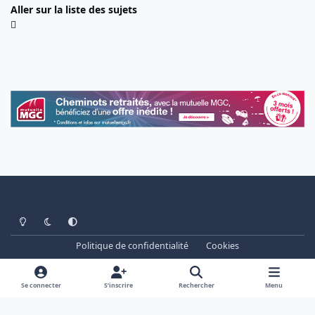
Aller sur la liste des sujets
Light Mode
Dark Mode
System Preference
Politique de confidentialité
Cookies
www.cheminots.net - Forum Libre depuis 2003
Powered by
Invision Community
Se connecter
S’inscrire
Rechercher
Menu