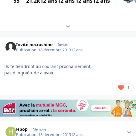
55
21,2k
12 ans
12 ans
12 ans
12 ans
Expand topic overview
Invité necroshine
Invités
Publication:
18 décembre 2013
12 ans
Ils te tiendront au courant prochainement,
pas d'inquiètude a avoir...
1
Author stats
Hbop
Membre
Publication:
18 décembre 2013
12 ans