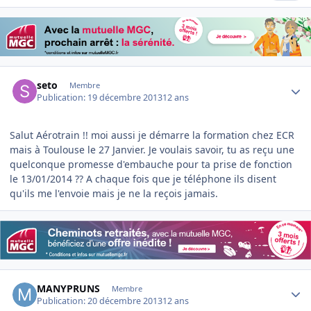
Author stats
seto
Membre
Publication:
19 décembre 2013
12 ans
Salut Aérotrain !! moi aussi je démarre la formation chez ECR
mais à Toulouse le 27 Janvier. Je voulais savoir, tu as reçu une
quelconque promesse d'embauche pour ta prise de fonction
le 13/01/2014 ?? A chaque fois que je téléphone ils disent
qu'ils me l'envoie mais je ne la reçois jamais.
Author stats
MANYPRUNS
Membre
Publication:
20 décembre 2013
12 ans