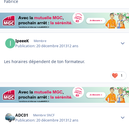
Fabrice
Author stats
IpeeeK
Membre
Publication:
20 décembre 2013
12 ans
Les horaires dépendent de ton formateur.
1
Author stats
ADC01
Membre SNCF
Publication:
20 décembre 2013
12 ans