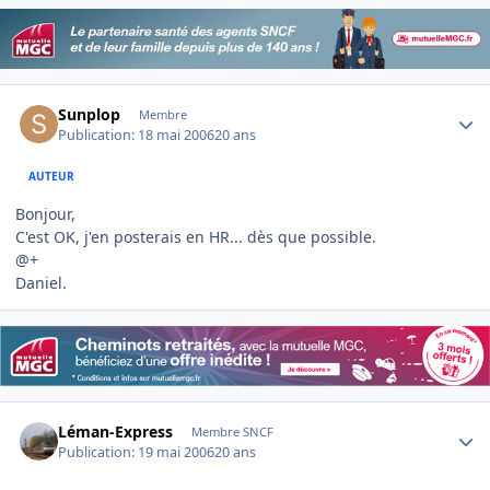
Author stats
Sunplop
Membre
Publication:
18 mai 2006
20 ans
AUTEUR
Bonjour,
C'est OK, j'en posterais en HR... dès que possible.
@+
Daniel.
Author stats
Léman-Express
Membre SNCF
Publication:
19 mai 2006
20 ans