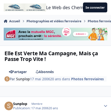
Aller au contenu
Le Web des Cheminots
Se connecter
Accueil
Photographies et vidéos ferroviaire
Photos ferrovi
Elle Est Verte Ma Campagne, Mais ça
Passe Trop Vite !
Partager
Abonnés
Par
Sunplop
17 mai 2006
20 ans
dans
Photos ferroviaires
Author stats
Sunplop
Membre
Publication:
17 mai 2006
20 ans