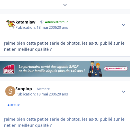
Expand topic overview
Author stats
katamiaw
Administrateur
Publication:
18 mai 2006
20 ans
J'aime bien cette petite série de photos, les as-tu publié sur le
net en meilleur qualité ?
Author stats
Sunplop
Membre
Publication:
18 mai 2006
20 ans
AUTEUR
J'aime bien cette petite série de photos, les as-tu publié sur le
net en meilleur qualité ?