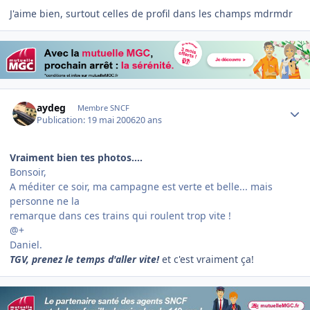
J'aime bien, surtout celles de profil dans les champs mdrmdr
Author stats
aydeg
Membre SNCF
Publication:
19 mai 2006
20 ans
Vraiment bien tes photos....
Bonsoir,
A méditer ce soir, ma campagne est verte et belle... mais
personne ne la
remarque dans ces trains qui roulent trop vite !
@+
Daniel.
TGV, prenez le temps d'aller vite!
et c'est vraiment ça!