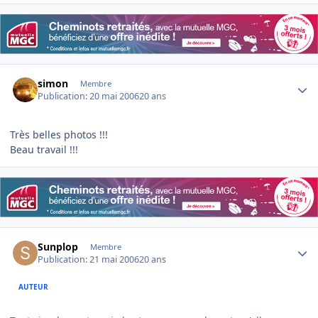
Author stats
simon
Membre
Publication:
20 mai 2006
20 ans
Très belles photos !!!
Beau travail !!!
Author stats
Sunplop
Membre
Publication:
21 mai 2006
20 ans
AUTEUR