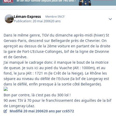
Author stats
Léman-Express
Membre SNCF
Publication:
20 mai 2006
20 ans
Dans le même genre, TGV du dimanche après-midi (hiver) St
Gervais-Paris, descend sur Bellegarde près de Chevrier. On
apreçoit au dessus de la 2ème voiture en partant de la droite
la gare de Fort-L'Ecluse-Collonges, bif de la ligne de Divonne
et de Genève.
J'ai manqué le cadrage donc il manque le bout de la motrice
de queue. Je suis ici au pied du Vuache (Alt : 1000m), et au
fond, le Jura (Alt : 1721 m (le Crêt de la Neige). Le Rhône les
sépare au niveau du défilé de l'Ecluse (la bif de Longeray est
dans le défilé, enfin presque à la sortie côté Bellegarde).
Bon par contre, là c'est pas du 300 lol !
90 avec TIV à 70 pour le franchissement des aiguilles de la bif
de Longeray-Léaz.
Modifié
20 mai 2006
20 ans
par cc6572