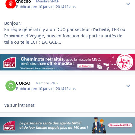
chocho
Membre SNCF
Publication:
10 janvier 2014
12 ans
Bonjour,
En règle général il y a un DUO par secteur d'activité, TER ou
Proximité et Voyage, puis en fonction des particularités de
telle ou telle ECT : EA, GCB...
Author stats
CORSO
Membre SNCF
Publication:
10 janvier 2014
12 ans
Va sur intranet