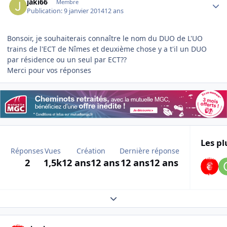
jaki66
Membre
Publication:
9 janvier 2014
12 ans
Bonsoir, je souhaiterais connaître le nom du DUO de L'UO
trains de l'ECT de Nîmes et deuxième chose y a t'il un DUO
par résidence ou un seul par ECT??
Merci pour vos réponses
Les pl
Réponses
Vues
Création
Dernière réponse
2
1,5k
12 ans
12 ans
12 ans
12 ans
Expand topic overview
Author stats