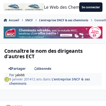
Aller au contenu
Le Web des Cheminots
Se connecter
Accueil
SNCF
L'entreprise SNCF & ses cheminots
Connaît
Connaître le nom des dirigeants
d'autres ECT
Partager
Abonnés
Par
jaki66
9 janvier 2014
12 ans
dans
L'entreprise SNCF & ses
cheminots
Author stats