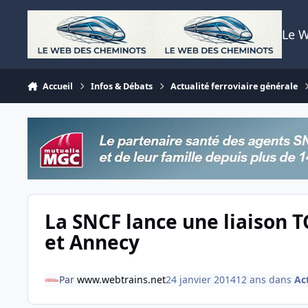
Aller au contenu
Le 
Accueil
Infos & Débats
Actualité ferroviaire générale
La SNCF lance une liaison T
et Annecy
Par
www.webtrains.net
24 janvier 2014
12 ans
dans
Act