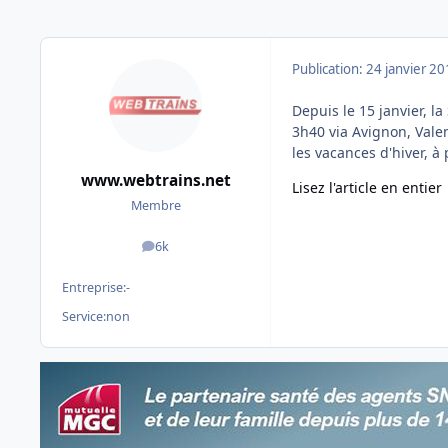
Publication:
24 janvier 2
Depuis le 15 janvier, l
3h40 via Avignon, Vale
les vacances d'hiver, à 
www.webtrains.net
Lisez l'article en entier
Membre
6k
messages
Entreprise:
-
Service:
non