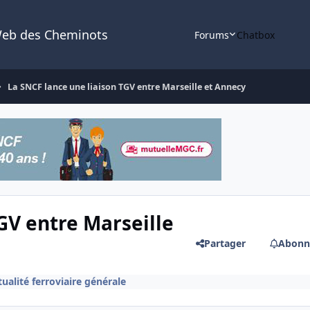
Web des Cheminots
Forums
Chatbox
La SNCF lance une liaison TGV entre Marseille et Annecy
GV entre Marseille
Partager
Abonn
ualité ferroviaire générale