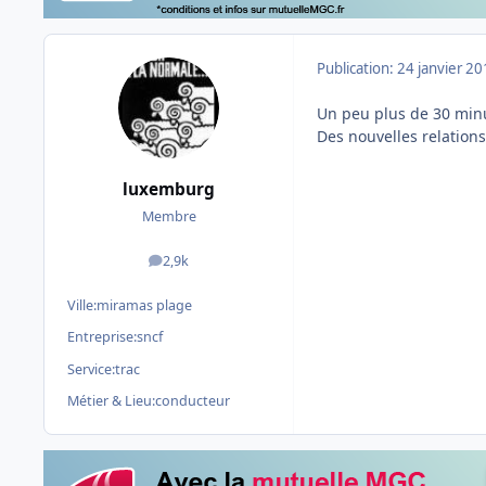
Publication:
24 janvier 2
Un peu plus de 30 min
Des nouvelles relations 
luxemburg
Membre
2,9k
messages
Ville:
miramas plage
Entreprise:
sncf
Service:
trac
Métier & Lieu:
conducteur