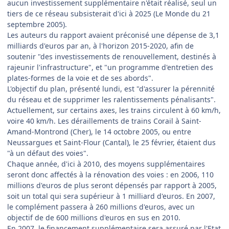
aucun investissement supplémentaire n'était réalisé, seul un
tiers de ce réseau subsisterait d'ici à 2025 (Le Monde du 21
septembre 2005).
Les auteurs du rapport avaient préconisé une dépense de 3,1
milliards d'euros par an, à l'horizon 2015-2020, afin de
soutenir "des investissements de renouvellement, destinés à
rajeunir l'infrastructure", et "un programme d'entretien des
plates-formes de la voie et de ses abords".
L'objectif du plan, présenté lundi, est "d'assurer la pérennité
du réseau et de supprimer les ralentissements pénalisants".
Actuellement, sur certains axes, les trains circulent à 60 km/h,
voire 40 km/h. Les déraillements de trains Corail à Saint-
Amand-Montrond (Cher), le 14 octobre 2005, ou entre
Neussargues et Saint-Flour (Cantal), le 25 février, étaient dus
"à un défaut des voies".
Chaque année, d'ici à 2010, des moyens supplémentaires
seront donc affectés à la rénovation des voies : en 2006, 110
millions d'euros de plus seront dépensés par rapport à 2005,
soit un total qui sera supérieur à 1 milliard d'euros. En 2007,
le complément passera à 260 millions d'euros, avec un
objectif de de 600 millions d'euros en sus en 2010.
En 2007, le financement supplémentaire sera assuré par l'Etat