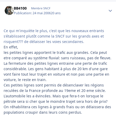
Author stats
BB4100
Membre SNCF
Publication:
24 mai 2006
20 ans
Ce qui m'inquiète le plus, c'est que les nouveaux entrants
s'établissent plutôt comme la SNCF sur les grands axes et
risquent??? de délaisser les voies secondaires.
En effet,
les petites lignes apportent le trafic aux grandes. Cela peut
etre comparé au système fluvial: sans ruisseau, pas de fleuve.
La fermeture des petites lignes entraine une perte de trafic
considérable. Les gens habitant à plus de 20 km d'une gare
vont faire tout leur trajet en voiture et non pas une partie en
voiture, le reste en train.
Ces petites lignes sont permis de désenclaver les régions
reculées de la France profonde au 19eme et 20 eme siècle.
L'automobile les a évincées. Mais que fera-t-on lorsque le
pétrole sera si cher que le moindre trajet sera hors de prix?
On réhabilitera ces lignes à grands frais ou on délaissera des
populations croupir dans leurs coins perdus.