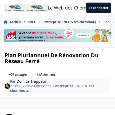
Aller au contenu
Le Web des Cheminots
Se connecter
Accueil
SNCF
L'entreprise SNCF & ses cheminots
Plan Pl
Plan Pluriannuel De Rénovation Du
Réseau Ferré
Partager
Abonnés
Par
Dom Le Trappeur
22 mai 2006
20 ans
dans
L'entreprise SNCF & ses
cheminots
Author stats