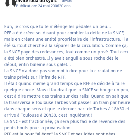
Invité ioda ou sybic
Invités
Publication:
24 mai 2006
20 ans
Euh, je crois que tu te mélénge les pédales un peu...
RFF a été créée soi disant pour combler la dette de la SNCF,
mais en créant une entité propriétaire de l'infrastructure, il a
été surtout cherché à la séparer de la circulation. Comme ça,
la SNCF paye des redevances, tout comme un privé. Tout ceci
a été bien orchestré. Il y avait anguille sous roche dès le
début, enfin baleine sous galet...
La SNCF n'a donc pas son mot à dire pour la circulation de
trains privés sur l'infra de RFF.
Il était quand même grand temps que RFF se décide à faire
quelque chose. Mais il faudrait que la SNCF se bouge un peu,
c'est à dire mettre des trains sur des rails! Quand on sait que
la transversale Toulouse Tarbes voit passer un train par heure
dans chaque sens et que le dernier part de Tarbes à 18h30 et
arrive à Toulouse à 20h30, c'est inquiétant !
La SNCF est fractionnée, ça sera plus facile de revendre des
petits bouts pour la privatisation
RFF est la pour "alléger" la SNCF et ses idées sont nées