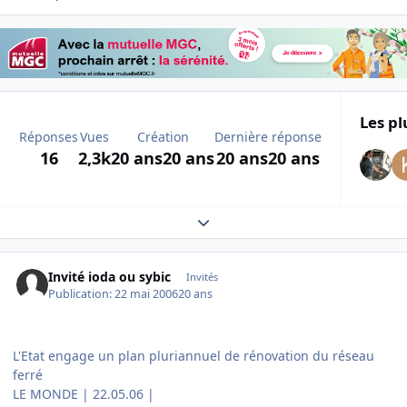
Les pl
Réponses
Vues
Création
Dernière réponse
16
2,3k
20 ans
20 ans
20 ans
20 ans
Expand topic overview
Invité ioda ou sybic
Invités
Publication:
22 mai 2006
20 ans
L'Etat engage un plan pluriannuel de rénovation du réseau
ferré
LE MONDE | 22.05.06 |