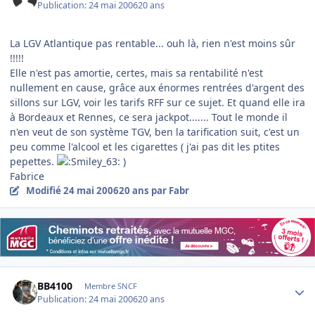
Publication:
24 mai 2006
20 ans
La LGV Atlantique pas rentable... ouh là, rien n'est moins sûr
!!!!!
Elle n'est pas amortie, certes, mais sa rentabilité n'est
nullement en cause, grâce aux énormes rentrées d'argent des
sillons sur LGV, voir les tarifs RFF sur ce sujet. Et quand elle ira
à Bordeaux et Rennes, ce sera jackpot....... Tout le monde il
n'en veut de son système TGV, ben la tarification suit, c'est un
peu comme l'alcool et les cigarettes ( j'ai pas dit les ptites
pepettes.
)
Fabrice
Modifié
24 mai 2006
20 ans
par Fabr
Author stats
BB4100
Membre SNCF
Publication:
24 mai 2006
20 ans