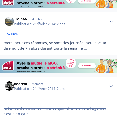
Author stats
Train66
Membre
Publication:
21 février 2014
12 ans
AUTEUR
merci pour ces réponses, se sont des journée, heu je veux
dire nuit de 7h alors durant toute la semaine ...
Author stats
Bearcat
Membre
Publication:
21 février 2014
12 ans
[...]
le temps de travail commence quand on arrive à l agence,
c'est bien ça ?