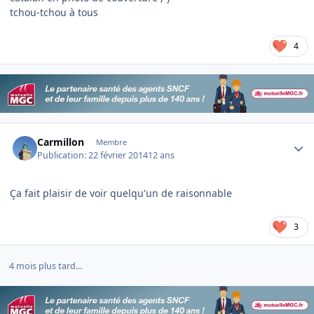
tchou-tchou à tous
4
Author stats
Carmillon
Membre
Publication:
22 février 2014
12 ans
Ça fait plaisir de voir quelqu'un de raisonnable
3
4 mois plus tard...