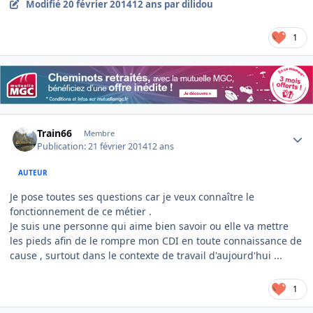
Modifié
20 février 2014
12 ans
par dilidou
1
Author stats
Train66
Membre
Publication:
21 février 2014
12 ans
AUTEUR
Je pose toutes ses questions car je veux connaître le
fonctionnement de ce métier .
Je suis une personne qui aime bien savoir ou elle va mettre
les pieds afin de le rompre mon CDI en toute connaissance de
cause , surtout dans le contexte de travail d'aujourd'hui ...
1