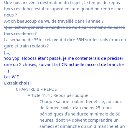
Une fois arrivée à destination du trajet , le temps de repos
hors résidence est il recupéré ensuite quand on rentre chez
nous ?
A-t on beaucoup de WE de travaillé dans l année ?
Quel est en général le nombre de nuit par semaine de passé
hors résidence ?
La semaine de 35h , cela veut il dire 35H sur les rails (train en
gare et train roulant) ?
[...]
Yop yop, Floboss étant passé, je me contenterais de préciser
une ou 2 choses, s
uivant la CCN actuelle (accord de branche
...)
Les W.E
Extrait choisi
CHAPITRE II – REPOS
Article 41.4 : Repos périodique
Chaque salarié roulant bénéficie, au cours
de l’année civile, d’au moins 25 repos
périodiques d’une durée minimale de 60
heures, dont 14 doivent comprendre un
samedi et dimanche ou un dimanche et un