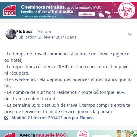
Author stats
Floboss
Membre
Publication:
21 février 2014
12 ans
- Le temps de travail commence à la prise de service (agence
ou hotel)
- Le repos hors résidence (RHR), est un repos, il n'est ni payé
ni récupéré.
- Les week-end: cela dépend des agences et des trafics que tu
fais.
- Le nombre de nuit hors résidence ? Toute
80%
des trains roulent la nuit.
- La semaine 35h: c'est 35h de travail, temps compris entre ta
prise de service et ta fin de service. (moins la pause)
Modifié
21 février 2014
12 ans
par Floboss