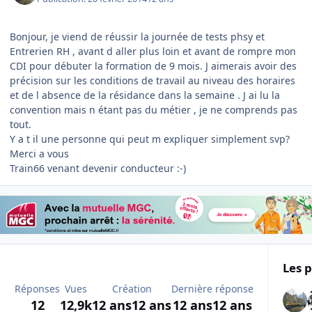
Bonjour, je viend de réussir la journée de tests phsy et
Entrerien RH , avant d aller plus loin et avant de rompre mon
CDI pour débuter la formation de 9 mois. J aimerais avoir des
précision sur les conditions de travail au niveau des horaires
et de l absence de la résidance dans la semaine . J ai lu la
convention mais n étant pas du métier , je ne comprends pas
tout.
Y a t il une personne qui peut m expliquer simplement svp?
Merci a vous
Train66 venant devenir conducteur :-)
Les p
Réponses
Vues
Création
Dernière réponse
12
12,9k
12 ans
12 ans
12 ans
12 ans