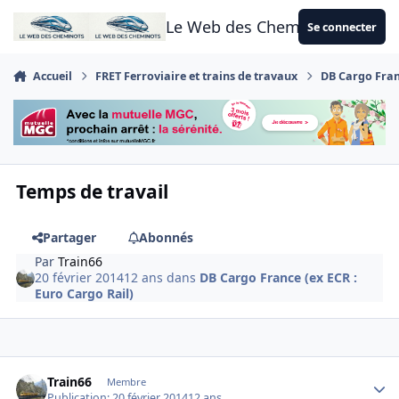
Aller au contenu
Le Web des Cheminots
Se connecter
Accueil
FRET Ferroviaire et trains de travaux
DB Cargo Franc
Temps de travail
Partager
Abonnés
Par
Train66
20 février 2014
12 ans
dans
DB Cargo France (ex ECR :
Euro Cargo Rail)
Author stats
Train66
Membre
Publication:
20 février 2014
12 ans