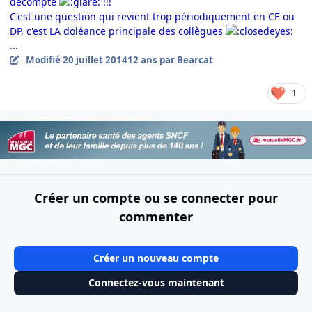
décompté
!!!
C'est une question qui revient trop périodiquement en CE ou
DP, c'est LA doléance principale des collègues
...
Modifié
20 juillet 2014
12 ans
par Bearcat
1
Créer un compte ou se connecter pour
commenter
Créer un nouveau compte
Connectez-vous maintenant