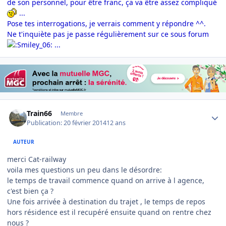
de son personnel, pour être franc, ça va être assez compliqué
...
Pose tes interrogations, je verrais comment y répondre ^^.
Ne t'inquiète pas je passe régulièrement sur ce sous forum
...
Author stats
Train66
Membre
Publication:
20 février 2014
12 ans
AUTEUR
merci Cat-railway
voila mes questions un peu dans le désordre:
le temps de travail commence quand on arrive à l agence,
c'est bien ça ?
Une fois arrivée à destination du trajet , le temps de repos
hors résidence est il recupéré ensuite quand on rentre chez
nous ?