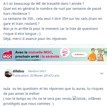
A-t on beaucoup de WE de travaillé dans l année ?
Quel est en général le nombre de nuit par semaine de passé
hors résidence ?
La semaine de 35h , cela veut il dire 35H sur les rails (train en
gare et train roulant) ?
Bon je m arrête là pour le moment car la liste de questions
risque d etre longue ;-)
Déjà, merci d avance pour les réponses
Author stats
dilidou
Membre SNCF
Publication:
20 février 2014
12 ans
oula
vu les questions et les réponses que tu auras, tu risques
de pas aimer le métier
( non le temps en rhr ne te sera pas rendu
, infâmes
privilégiés que nous sommes
)