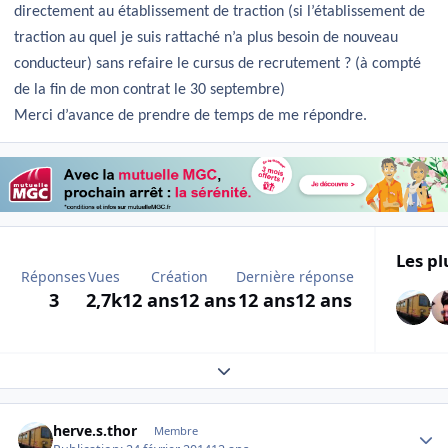
directement au établissement de traction (si l’établissement de
traction au quel je suis rattaché n’a plus besoin de nouveau
conducteur) sans refaire le cursus de recrutement ? (à compté
de la fin de mon contrat le 30 septembre)
Merci d’avance de prendre de temps de me répondre.
Les pl
Réponses
Vues
Création
Dernière réponse
3
2,7k
12 ans
12 ans
12 ans
12 ans
Expand topic overview
Author stats
herve.s.thor
Membre