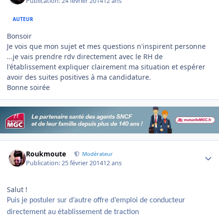
Publication:
24 février 2014
12 ans
AUTEUR
Bonsoir
Je vois que mon sujet et mes questions n'inspirent personne
...je vais prendre rdv directement avec le RH de
l'établissement expliquer clairement ma situation et espérer
avoir des suites positives à ma candidature.
Bonne soirée
Author stats
Roukmoute
Modérateur
Publication:
25 février 2014
12 ans
Salut !
Puis je postuler sur d’autre offre d’emploi de conducteur
directement au établissement de traction