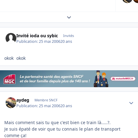
Expand topic overview
Invité ioda ou sybic
Invités
Publication:
25 mai 2006
20 ans
okok
okok
Author stats
aydeg
Membre SNCF
Publication:
25 mai 2006
20 ans
Mais comment sais tu que c'est bien ce train là.....?.
Je suis épaté de voir que tu connais le plan de transport
comme ça!