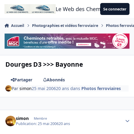
Aller au contenu
Le Web des Cheminots
Se connecter
Accueil
Photographies et vidéos ferroviaire
Photos ferrovi
Dourges D3 >>> Bayonne
Partager
Abonnés
Par
simon
25 mai 2006
20 ans
dans
Photos ferroviaires
Author stats
simon
Membre
Publication:
25 mai 2006
20 ans