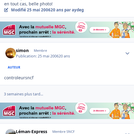
en tout cas, belle photo!
Modifié
25 mai 2006
20 ans
par aydeg
Author stats
simon
Membre
Publication:
25 mai 2006
20 ans
AUTEUR
controleursncf
3 semaines plus tard...
Author stats
Léman-Express
Membre SNCF