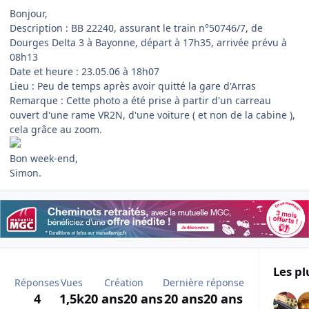
Bonjour,
Description : BB 22240, assurant le train n°50746/7, de
Dourges Delta 3 à Bayonne, départ à 17h35, arrivée prévu à
08h13
Date et heure : 23.05.06 à 18h07
Lieu : Peu de temps après avoir quitté la gare d'Arras
Remarque : Cette photo a été prise à partir d'un carreau
ouvert d'une rame VR2N, d'une voiture ( et non de la cabine ),
cela grâce au zoom.
Bon week-end,
Simon.
Les pl
Réponses
Vues
Création
Dernière réponse
4
1,5k
20 ans
20 ans
20 ans
20 ans