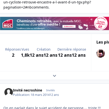
un-cycliste-retrouve-encastre-a-l-avant-d-un-tgv.php?
pagination=2#nbcomments
.
Les pl
Réponses
Vues
Création
Dernière réponse
2
1,8k
12 ans
12 ans
12 ans
12 ans
Expand topic overview
Invité necroshine
Invités
Publication:
18 mars 2014
12 ans
On en parlait dans le sujet accident de personne.... triste !!!