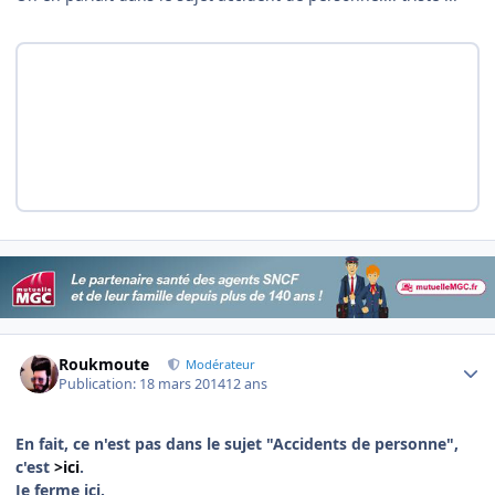
Author stats
Roukmoute
Modérateur
Publication:
18 mars 2014
12 ans
En fait, ce n'est pas dans le sujet "Accidents de personne",
c'est
>ici
.
Je ferme ici.