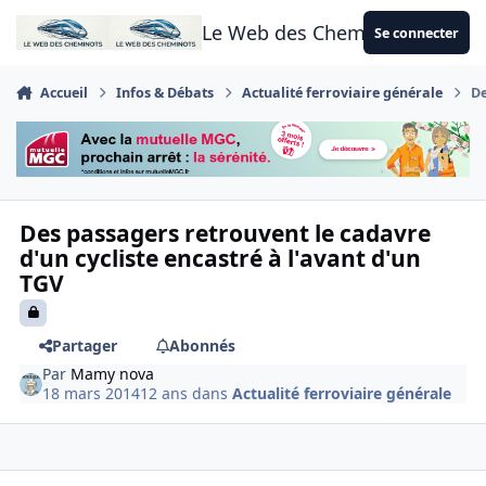
Aller au contenu
Le Web des Cheminots
Se connecter
Accueil
Infos & Débats
Actualité ferroviaire générale
De
Des passagers retrouvent le cadavre
d'un cycliste encastré à l'avant d'un
TGV
Partager
Abonnés
Par
Mamy nova
18 mars 2014
12 ans
dans
Actualité ferroviaire générale
Author stats