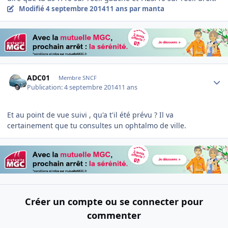
Modifié
4 septembre 2014
11 ans
par manta
Author stats
ADC01
Membre SNCF
Publication:
4 septembre 2014
11 ans
Et au point de vue suivi , qu'a t'il été prévu ? Il va
certainement que tu consultes un ophtalmo de ville.
Créer un compte ou se connecter pour
commenter