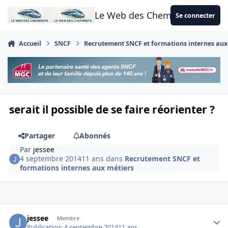
Aller au contenu
Le Web des Cheminots
Se connecter
Accueil
SNCF
Recrutement SNCF et formations internes aux
serait il possible de se faire réorienter ?
Partager
Abonnés
Par
jessee
4 septembre 2014
11 ans
dans
Recrutement SNCF et
formations internes aux métiers
Author stats
jessee
Membre
Publication:
4 septembre 2014
11 ans