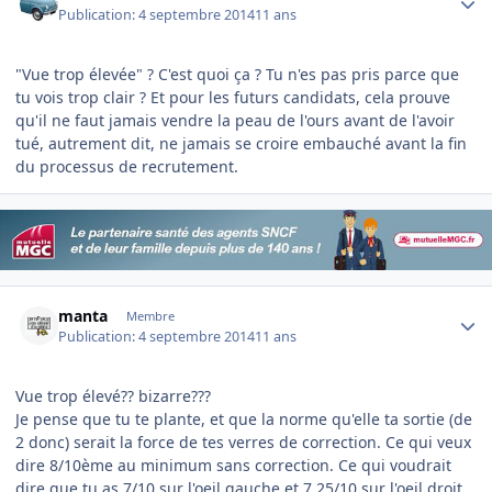
Publication:
4 septembre 2014
11 ans
"Vue trop élevée" ? C'est quoi ça ? Tu n'es pas pris parce que
tu vois trop clair ? Et pour les futurs candidats, cela prouve
qu'il ne faut jamais vendre la peau de l'ours avant de l'avoir
tué, autrement dit, ne jamais se croire embauché avant la fin
du processus de recrutement.
Author stats
manta
Membre
Publication:
4 septembre 2014
11 ans
Vue trop élevé?? bizarre???
Je pense que tu te plante, et que la norme qu'elle ta sortie (de
2 donc) serait la force de tes verres de correction. Ce qui veux
dire 8/10ème au minimum sans correction. Ce qui voudrait
dire que tu as 7/10 sur l'oeil gauche et 7.25/10 sur l'oeil droit.