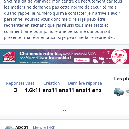
Sncf m'a dit de voir avec mon centre de recrutement car tous
les metiers ne demande pas cette norme de securité mais
quand j'appel le numéro qui m'a contacter je n'arrive a avoir
personne. Pourrez vous donc me dire si je peux être
réorienter en sachant que j'ai réussi tous mes tests et
comment faire pour joindre une personne qui pourrait
présenter ma réorientation si je peux me faire réorienter.
Les pl
Réponses
Vues
Création
Dernière réponse
3
1,6k
11 ans
11 ans
11 ans
11 ans
Expand topic overview
Author stats
ADC01
Membre SNCF