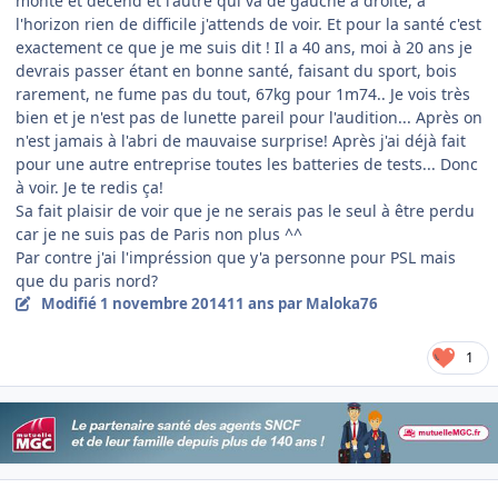
monte et décend et l'autre qui va de gauche à droite, à
l'horizon rien de difficile j'attends de voir. Et pour la santé c'est
exactement ce que je me suis dit ! Il a 40 ans, moi à 20 ans je
devrais passer étant en bonne santé, faisant du sport, bois
rarement, ne fume pas du tout, 67kg pour 1m74.. Je vois très
bien et je n'est pas de lunette pareil pour l'audition... Après on
n'est jamais à l'abri de mauvaise surprise! Après j'ai déjà fait
pour une autre entreprise toutes les batteries de tests... Donc
à voir. Je te redis ça!
Sa fait plaisir de voir que je ne serais pas le seul à être perdu
car je ne suis pas de Paris non plus ^^
Par contre j'ai l'impréssion que y'a personne pour PSL mais
que du paris nord?
Modifié
1 novembre 2014
11 ans
par Maloka76
1
Author stats