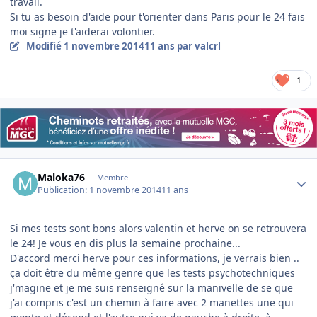
travail.
Si tu as besoin d'aide pour t'orienter dans Paris pour le 24 fais
moi signe je t'aiderai volontier.
Modifié
1 novembre 2014
11 ans
par valcrl
1
Author stats
Maloka76
Membre
Publication:
1 novembre 2014
11 ans
Si mes tests sont bons alors valentin et herve on se retrouvera
le 24! Je vous en dis plus la semaine prochaine...
D'accord merci herve pour ces informations, je verrais bien ..
ça doit être du même genre que les tests psychotechniques
j'magine et je me suis renseigné sur la manivelle de se que
j'ai compris c'est un chemin à faire avec 2 manettes une qui