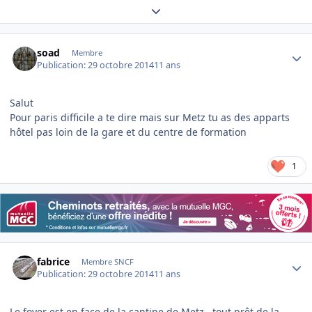
Expand topic overview
Author stats
soad
Membre
Publication:
29 octobre 2014
11 ans
Salut
Pour paris difficile a te dire mais sur Metz tu as des apparts
hôtel pas loin de la gare et du centre de formation
1
Author stats
fabrice
Membre SNCF
Publication:
29 octobre 2014
11 ans
Le foyer est en face de la cantine de Metz , tout prêt de la