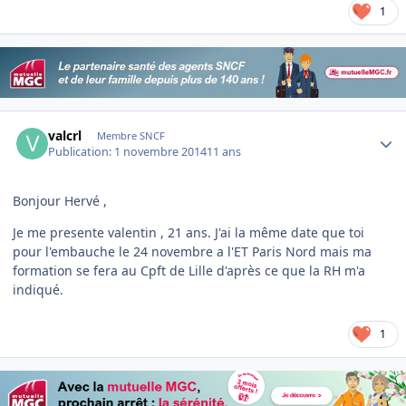
1
Author stats
valcrl
Membre SNCF
Publication:
1 novembre 2014
11 ans
Bonjour Hervé ,
Je me presente valentin , 21 ans. J'ai la même date que toi
pour l'embauche le 24 novembre a l'ET Paris Nord mais ma
formation se fera au Cpft de Lille d'après ce que la RH m'a
indiqué.
1