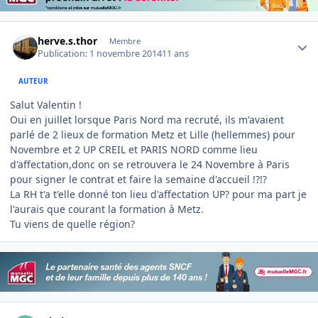
Author stats
herve.s.thor
Membre
Publication:
1 novembre 2014
11 ans
AUTEUR
Salut Valentin !
Oui en juillet lorsque Paris Nord ma recruté, ils m'avaient
parlé de 2 lieux de formation Metz et Lille (hellemmes) pour
Novembre et 2 UP CREIL et PARIS NORD comme lieu
d'affectation,donc on se retrouvera le 24 Novembre à Paris
pour signer le contrat et faire la semaine d'accueil !?!?
La RH t'a t'elle donné ton lieu d'affectation UP? pour ma part je
l'aurais que courant la formation à Metz.
Tu viens de quelle région?
Author stats