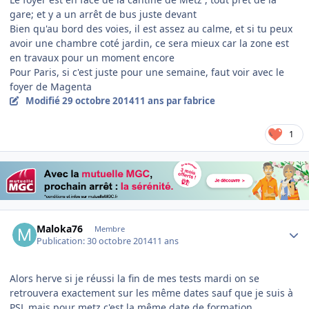
gare; et y a un arrêt de bus juste devant
Bien qu'au bord des voies, il est assez au calme, et si tu peux
avoir une chambre coté jardin, ce sera mieux car la zone est
en travaux pour un moment encore
Pour Paris, si c'est juste pour une semaine, faut voir avec le
foyer de Magenta
Modifié
29 octobre 2014
11 ans
par fabrice
1
Author stats
Maloka76
Membre
Publication:
30 octobre 2014
11 ans
Alors herve si je réussi la fin de mes tests mardi on se
retrouvera exactement sur les même dates sauf que je suis à
PSL mais pour metz c'est la même date de formation