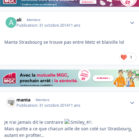
Author stats
ali
Membre
Publication:
31 octobre 2014
11 ans
Manta Strasbourg se trouve pas entre Metz et blaiville lol
1
Author stats
manta
Membre
Publication:
31 octobre 2014
11 ans
Je n'ai jamais dit le contraire
Mais quitte a ce que chacun aille de son coté sur Strasbourg,
autant en profiter...