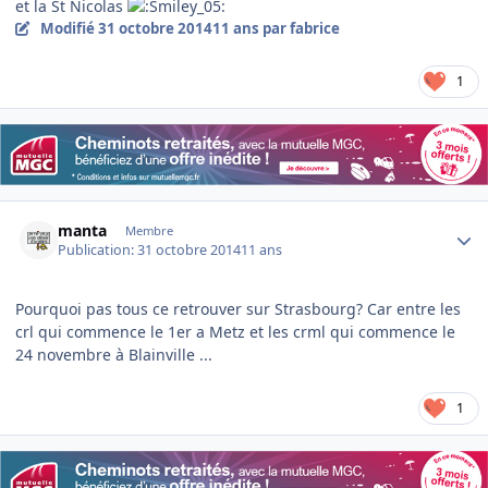
et la St Nicolas
Modifié
31 octobre 2014
11 ans
par fabrice
1
Author stats
manta
Membre
Publication:
31 octobre 2014
11 ans
Pourquoi pas tous ce retrouver sur Strasbourg? Car entre les
crl qui commence le 1er a Metz et les crml qui commence le
24 novembre à Blainville ...
1