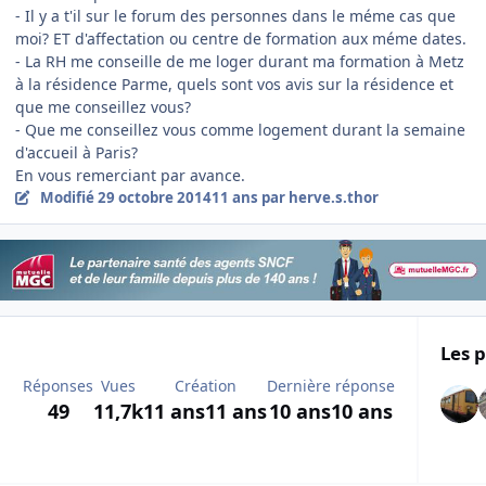
- Il y a t'il sur le forum des personnes dans le méme cas que
moi? ET d'affectation ou centre de formation aux méme dates.
- La RH me conseille de me loger durant ma formation à Metz
à la résidence Parme, quels sont vos avis sur la résidence et
que me conseillez vous?
- Que me conseillez vous comme logement durant la semaine
d'accueil à Paris?
En vous remerciant par avance.
Modifié
29 octobre 2014
11 ans
par herve.s.thor
Les p
Réponses
Vues
Création
Dernière réponse
49
11,7k
11 ans
11 ans
10 ans
10 ans