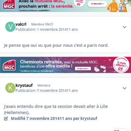
Author stats
valcrl
Membre SNCF
Publication:
1 novembre 2014
11 ans
Je pense que oui vu que pour nous c'est a paris nord.
Author stats
krystauf
Membre
Publication:
7 novembre 2014
11 ans
J'avais entendu dire que ta session devait aller à Lille
(Hellemmes).
Modifié
7 novembre 2014
11 ans
par krystauf