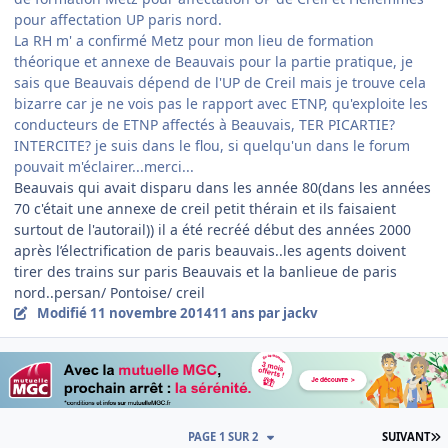
pour affectation UP paris nord.
La RH m' a confirmé Metz pour mon lieu de formation
théorique et annexe de Beauvais pour la partie pratique, je
sais que Beauvais dépend de l'UP de Creil mais je trouve cela
bizarre car je ne vois pas le rapport avec ETNP, qu'exploite les
conducteurs de ETNP affectés à Beauvais, TER PICARTIE?
INTERCITE? je suis dans le flou, si quelqu'un dans le forum
pouvait m'éclairer...merci...
Beauvais qui avait disparu dans les année 80(dans les années
70 c'était une annexe de creil petit thérain et ils faisaient
surtout de l'autorail)) il a été recréé début des années 2000
après l’électrification de paris beauvais..les agents doivent
tirer des trains sur paris Beauvais et la banlieue de paris
nord..persan/ Pontoise/ creil
Modifié
11 novembre 2014
11 ans
par jackv
D
PAGE 1 SUR 2
SUIVANT