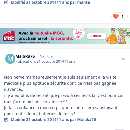
Modifié
31 octobre 2014
11 ans
par manta
1
Author stats
Maloka76
Membre
Publication:
31 octobre 2014
11 ans
Non herve malheureusement je suis seulement à la visite
médicale plus aptitude sécurité donc ce n'est pas gagnée
d'avance..
Il y a eu plus de recalé que prévu à ces tests là, c'est pour ça
que j'ai été piocher en vitesse ^^
Je fais confiance à mon corps qui j'espère sera satisfaisant
pour toutes leurs batteries de tests !
Modifié
31 octobre 2014
11 ans
par Maloka76