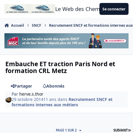
Aller au contenu
Le Web des Cheminots
Se connecter
Accueil
SNCF
Recrutement SNCF et formations internes aux
Embauche ET traction Paris Nord et
formation CRL Metz
Partager
Abonnés
Par
herve.s.thor
29 octobre 2014
11 ans
dans
Recrutement SNCF et
formations internes aux métiers
D
PAGE 1 SUR 2
SUIVANT