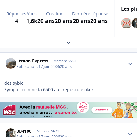
Les pl
Réponses
Vues
Création
Dernière réponse
4
1,6k
20 ans
20 ans
20 ans
20 ans
Expand topic overview
Author stats
Léman-Express
Membre SNCF
Publication:
17 juin 2006
20 ans
des sybic
Sympa ! comme ta 6500 au crépuscule okok
Author stats
BB4100
Membre SNCF
Publication:
17 juin 2006
20 ans