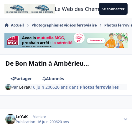
Aller au contenu
Le Web des Cheminots
Se connecter
Accueil
Photographies et vidéos ferroviaire
Photos ferrovi
De Bon Matin à Ambérieu...
Partager
Abonnés
Par
LeYaK
16 juin 2006
20 ans
dans
Photos ferroviaires
Author stats
LeYaK
Membre
Publication:
16 juin 2006
20 ans