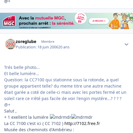
@+
Author stats
zoreglube
Membre
Publication:
18 juin 2006
20 ans
Trés belle photo...
Et belle lumiére...
Question: la CC7100 qui stationne sous la rotonde, a quel
groupe appartient telle? du meme titre une autre machine
était garée a coté de celle-ci mais avec les portes fermé et un
soleil rare ce n'été pas facile de voir l'engin mystére...? ? ? ?
@+
Salut ,
+ 1 exellent la lumiére
La CC 7100 c'est ici ( CC 7102 )
http://7102.free.fr
Musée des cheminots d'Ambérieu :