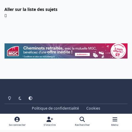
Aller sur la liste des sujets
Light Mode
Dark Mode
System Preference
Politique de confidentialité
Cookies
www.cheminots.net - Forum Libre depuis 2003
Powered by
Invision Community
Se connecter
S’inscrire
Rechercher
Menu