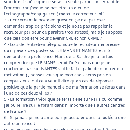
vrai dire j'espère que ce seras la seule partie concernant le
Français car j'avoue ne pas etre un dieu de
l'orthographe/conjugaison ( merci le correcteur lol )
3 - Concernant le poste en question (je n'ai pas oser
demander trop de précisions et je no'se pas rappeler le
recruteur par peur de paraître trop stressé) mais je suppose
que cela doit etre pour devenir CRL et non CRML ?
4 - Lors de l'entretien téléphonique le recruteur ma préciser
qu'il y avais des postes sur LE MANS ET NANTES et m'a
demandé ma préférence. Etant de la Sarthe je lui ai fais
comprendre que LE MANS serait l'idéal mais que je ne
cracherais pas sur NANTES si il le fallait ( afin de montrer ma
motivation ) , pensez vous que mon choix seras pris en
compte ? et si oui cela veut il dire qu'en cas de réponses
positive que la partie manuelle de ma formation se feras dans
l'une de ces deux villes ?
5 - La formation théorique se feras t elle sur Paris ou comme
j'ai pu le lire sur le forum dans n'importe quels autres centres
de France ?
6 - Si jamais je me plante puis je postuler dans la foulée a une
autre annonce ?
si jamais vous avez des conseils sur ce que je dois bûcher