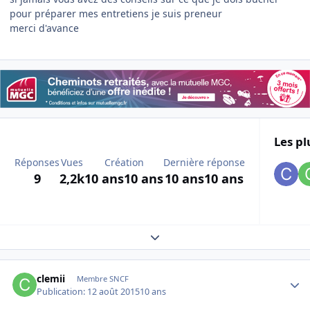
pour préparer mes entretiens je suis preneur
merci d'avance
Les pl
Réponses
Vues
Création
Dernière réponse
9
2,2k
10 ans
10 ans
10 ans
10 ans
Expand topic overview
Author stats
clemii
Membre SNCF
Publication:
12 août 2015
10 ans