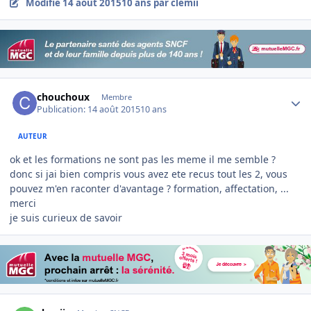
Modifié
14 août 2015
10 ans
par clemii
Author stats
chouchoux
Membre
Publication:
14 août 2015
10 ans
AUTEUR
ok et les formations ne sont pas les meme il me semble ?
donc si jai bien compris vous avez ete recus tout les 2, vous
pouvez m'en raconter d'avantage ? formation, affectation, ...
merci
je suis curieux de savoir
Author stats