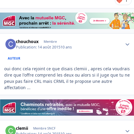
1
Author stats
chouchoux
Membre
Publication:
14 août 2015
10 ans
AUTEUR
oui donc cela rejoint ce que disais clemiii , apres cela voudrais
dire que l'offre comprend les deux ou alors si il juge que tu ne
peux pas faire CRL mais CRML il te propose une autre
affectation ...
Author stats
clemii
Membre SNCF
Publication:
14 août 2015
10 ans