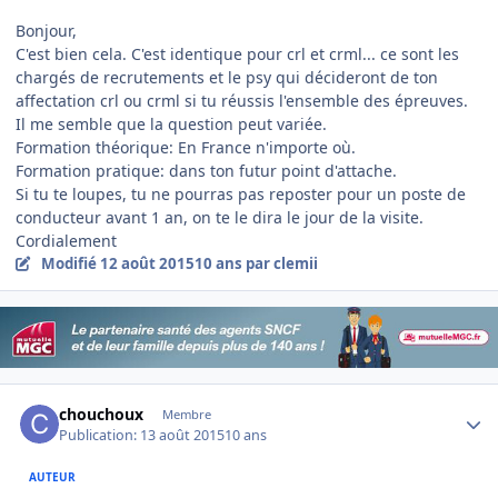
Bonjour,
C'est bien cela. C'est identique pour crl et crml... ce sont les
chargés de recrutements et le psy qui décideront de ton
affectation crl ou crml si tu réussis l'ensemble des épreuves.
Il me semble que la question peut variée.
Formation théorique: En France n'importe où.
Formation pratique: dans ton futur point d'attache.
Si tu te loupes, tu ne pourras pas reposter pour un poste de
conducteur avant 1 an, on te le dira le jour de la visite.
Cordialement
Modifié
12 août 2015
10 ans
par clemii
Author stats
chouchoux
Membre
Publication:
13 août 2015
10 ans
AUTEUR