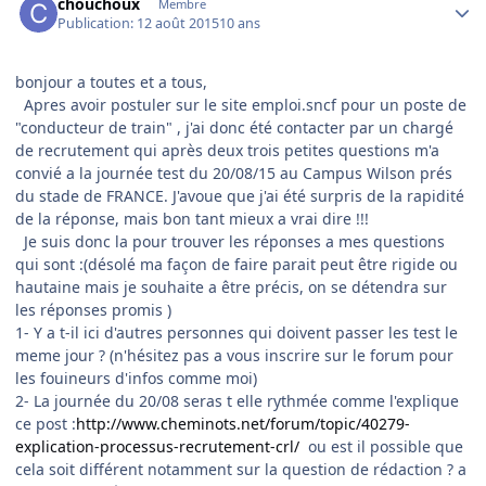
chouchoux
Membre
Publication:
12 août 2015
10 ans
bonjour a toutes et a tous,
Apres avoir postuler sur le site emploi.sncf pour un poste de
"conducteur de train" , j'ai donc été contacter par un chargé
de recrutement qui après deux trois petites questions m'a
convié a la journée test du 20/08/15 au Campus Wilson prés
du stade de FRANCE. J'avoue que j'ai été surpris de la rapidité
de la réponse, mais bon tant mieux a vrai dire !!!
Je suis donc la pour trouver les réponses a mes questions
qui sont :(désolé ma façon de faire parait peut être rigide ou
hautaine mais je souhaite a être précis, on se détendra sur
les réponses promis )
1- Y a t-il ici d'autres personnes qui doivent passer les test le
meme jour ? (n'hésitez pas a vous inscrire sur le forum pour
les fouineurs d'infos comme moi)
2- La journée du 20/08 seras t elle rythmée comme l'explique
ce post :
http://www.cheminots.net/forum/topic/40279-
explication-processus-recrutement-crl/
ou est il possible que
cela soit différent notamment sur la question de rédaction ? a