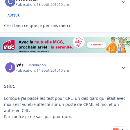
Publication:
13 août 2015
10 ans
AUTEUR
C'est bien ce que je pensais merci
Author stats
jyds
Membre SNCF
Publication:
14 août 2015
10 ans
Salut,
Lorsque j'ai passé les test pour CRL, un des gars qui était avec
moi s'est vu être affecté sur un poste de CRML et moi et un
autre en CRL.
Par contre je ne sais pas pourquoi.