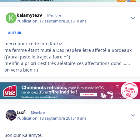
Author stats
kalamyte29
Membre
Publication:
17 septembre 2015
10 ans
AUTEUR
merci pour cette info Kurtiz.
ma femme étant muté a Dax j’espère être affecté a Bordeaux
(j'aurai juste le trajet a faire ^^)
m'enfin a priori c'est très aléatoire ces affectations donc ......
on verra bien :-)
Author stats
Luz²
Membre
Publication:
18 septembre 2015
10 ans
Bonjour Kalamyte,