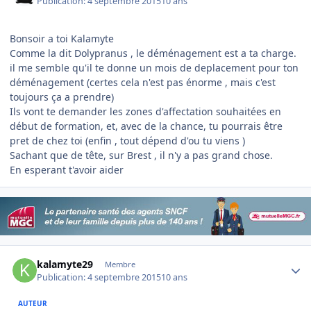
Publication:
4 septembre 2015
10 ans
Bonsoir a toi Kalamyte
Comme la dit Dolypranus , le déménagement est a ta charge.
il me semble qu'il te donne un mois de deplacement pour ton
déménagement (certes cela n'est pas énorme , mais c'est
toujours ça a prendre)
Ils vont te demander les zones d'affectation souhaitées en
début de formation, et, avec de la chance, tu pourrais être
pret de chez toi (enfin , tout dépend d'ou tu viens )
Sachant que de tête, sur Brest , il n'y a pas grand chose.
En esperant t'avoir aider
Author stats
kalamyte29
Membre
Publication:
4 septembre 2015
10 ans
AUTEUR