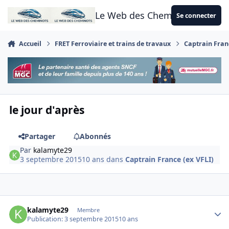
Aller au contenu
Le Web des Cheminots
Se connecter
Accueil
FRET Ferroviaire et trains de travaux
Captrain Franc
le jour d'après
Partager
Abonnés
Par
kalamyte29
3 septembre 2015
10 ans
dans
Captrain France (ex VFLI)
Author stats
kalamyte29
Membre
Publication:
3 septembre 2015
10 ans