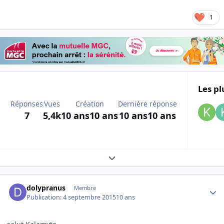
1
Les pl
Réponses
Vues
Création
Dernière réponse
7
5,4k
10 ans
10 ans
10 ans
10 ans
Expand topic overview
Author stats
dolypranus
Membre
Publication:
4 septembre 2015
10 ans