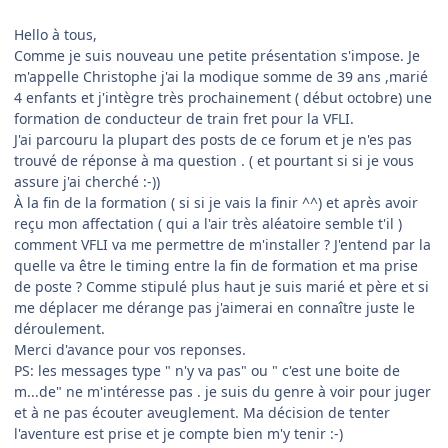
Hello à tous,
Comme je suis nouveau une petite présentation s'impose. Je
m'appelle Christophe j'ai la modique somme de 39 ans ,marié
4 enfants et j'intègre très prochainement ( début octobre) une
formation de conducteur de train fret pour la VFLI.
J'ai parcouru la plupart des posts de ce forum et je n'es pas
trouvé de réponse à ma question . ( et pourtant si si je vous
assure j'ai cherché :-))
À la fin de la formation ( si si je vais la finir ^^) et après avoir
reçu mon affectation ( qui a l'air très aléatoire semble t'il )
comment VFLI va me permettre de m'installer ? J'entend par la
quelle va être le timing entre la fin de formation et ma prise
de poste ? Comme stipulé plus haut je suis marié et père et si
me déplacer me dérange pas j'aimerai en connaître juste le
déroulement.
Merci d'avance pour vos reponses.
PS: les messages type " n'y va pas" ou " c'est une boite de
m...de" ne m'intéresse pas . je suis du genre à voir pour juger
et à ne pas écouter aveuglement. Ma décision de tenter
l'aventure est prise et je compte bien m'y tenir :-)