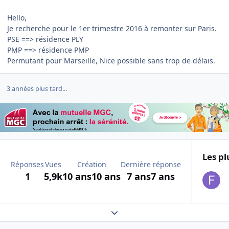
Hello,
Je recherche pour le 1er trimestre 2016 à remonter sur Paris.
PSE ==> résidence PLY
PMP ==> résidence PMP
Permutant pour Marseille, Nice possible sans trop de délais.
3 années plus tard...
Les pl
Réponses
Vues
Création
Dernière réponse
1
5,9k
10 ans
10 ans
7 ans
7 ans
Expand topic overview