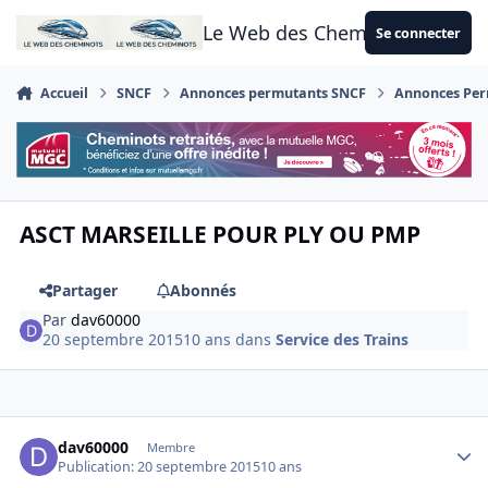
Aller au contenu
Le Web des Cheminots
Se connecter
Accueil
SNCF
Annonces permutants SNCF
Annonces Perm
ASCT MARSEILLE POUR PLY OU PMP
Partager
Abonnés
Par
dav60000
20 septembre 2015
10 ans
dans
Service des Trains
Author stats
dav60000
Membre
Publication:
20 septembre 2015
10 ans