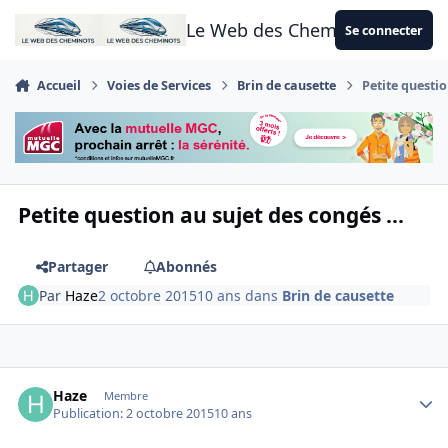
Aller au contenu
Le Web des Cheminots
Se connecter
Accueil
Voies de Services
Brin de causette
Petite questio
Petite question au sujet des congés ...
Partager
Abonnés
Par
Haze
2 octobre 2015
10 ans
dans
Brin de causette
Author stats
Haze
Membre
Publication:
2 octobre 2015
10 ans