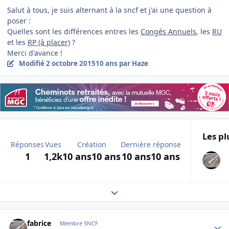
Salut à tous, je suis alternant à la sncf et j'ai une question à
poser :
Quelles sont les différences entres les
Congés Annuels
, les
RU
et les
RP (à placer)
?
Merci d'avance !
Modifié
2 octobre 2015
10 ans
par Haze
Les pl
Réponses
Vues
Création
Dernière réponse
1
1,2k
10 ans
10 ans
10 ans
10 ans
Expand topic overview
Author stats
fabrice
Membre SNCF