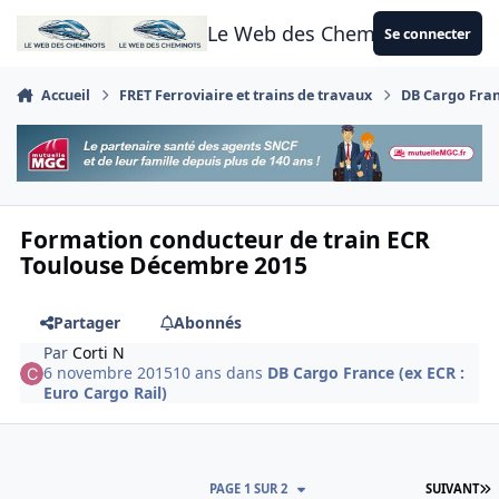
Aller au contenu
Le Web des Cheminots
Se connecter
Accueil
FRET Ferroviaire et trains de travaux
DB Cargo Franc
Formation conducteur de train ECR
Toulouse Décembre 2015
Partager
Abonnés
Par
Corti N
6 novembre 2015
10 ans
dans
DB Cargo France (ex ECR :
Euro Cargo Rail)
D
PAGE 1 SUR 2
SUIVANT