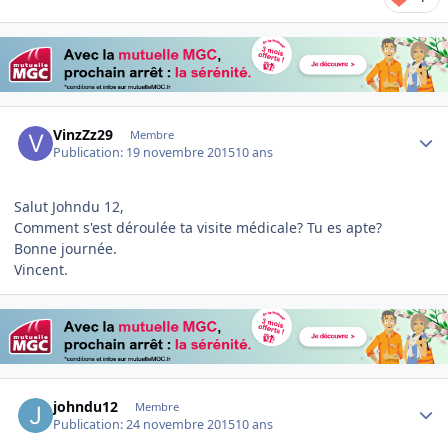
Author stats
VinzZz29
Membre
Publication:
19 novembre 2015
10 ans
Salut Johndu 12,
Comment s'est déroulée ta visite médicale? Tu es apte?
Bonne journée.
Vincent.
Author stats
johndu12
Membre
Publication:
24 novembre 2015
10 ans