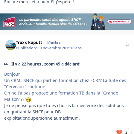
Encore merci et à bientôt j'espère !
Author stats
Traxx kaputt
Membre
Publication:
10 novembre 2015
10 ans
Il y a 22 heures , zoom 45 a déclaré:
Bonjour.
Un CRML SNCF qui part en formation chez ECR?? La fuite des
"Cerveaux" continue....
On ne t'a pas proposé une formation TB dans la "Grande
Maison"???
Je ne pense pas que tu es choisis la meilleure des solutions
en quittant la SNCF pour DB
exploitationdupersonnelaumaximum.
3