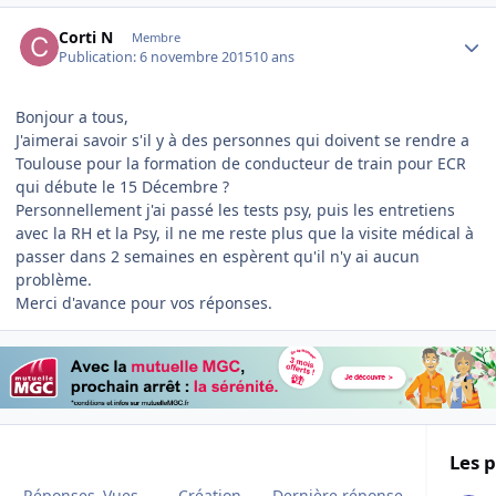
Author stats
Corti N
Membre
Publication:
6 novembre 2015
10 ans
Bonjour a tous,
J'aimerai savoir s'il y à des personnes qui doivent se rendre a
Toulouse pour la formation de conducteur de train pour ECR
qui débute le 15 Décembre ?
Personnellement j'ai passé les tests psy, puis les entretiens
avec la RH et la Psy, il ne me reste plus que la visite médical à
passer dans 2 semaines en espèrent qu'il n'y ai aucun
problème.
Merci d'avance pour vos réponses.
Les p
Réponses
Vues
Création
Dernière réponse