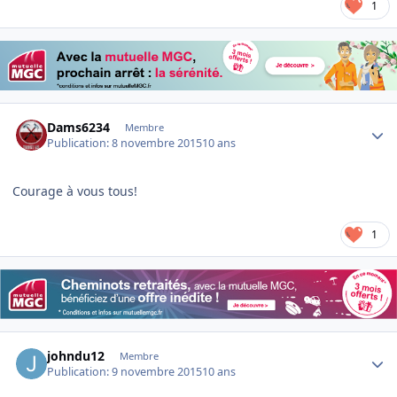
1
Author stats
Dams6234
Membre
Publication:
8 novembre 2015
10 ans
Courage à vous tous!
1
Author stats
johndu12
Membre
Publication:
9 novembre 2015
10 ans