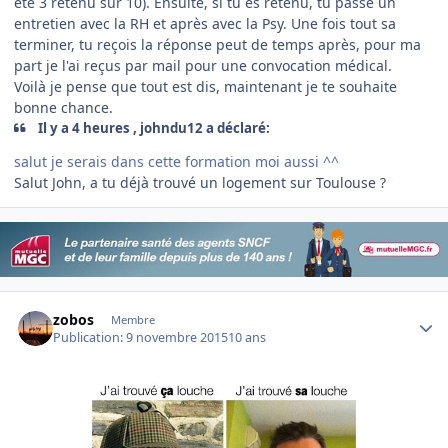
été 3 retenu sur 10). Ensuite, si tu es retenu, tu passe un
entretien avec la RH et après avec la Psy. Une fois tout sa
terminer, tu reçois la réponse peut de temps après, pour ma
part je l'ai reçus par mail pour une convocation médical.
Voilà je pense que tout est dis, maintenant je te souhaite
bonne chance.
Il y a 4 heures , johndu12 a déclaré:
salut je serais dans cette formation moi aussi ^^
Salut John, a tu déjà trouvé un logement sur Toulouse ?
Author stats
zobos
Membre
Publication:
9 novembre 2015
10 ans