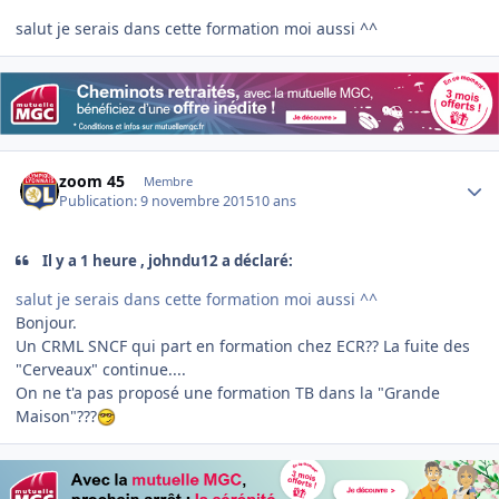
salut je serais dans cette formation moi aussi ^^
Author stats
zoom 45
Membre
Publication:
9 novembre 2015
10 ans
Il y a 1 heure , johndu12 a déclaré:
salut je serais dans cette formation moi aussi ^^
Bonjour.
Un CRML SNCF qui part en formation chez ECR?? La fuite des
"Cerveaux" continue....
On ne t'a pas proposé une formation TB dans la "Grande
Maison"???