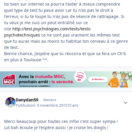
toi bien sur internet sa pourra t'aider à mieux comprendre
quel type de test tu peux avoir car tu n'as pas le droit à
l'erreur, si tu te loupe tu n'as pas de séance de rattrapage. Si
tu veux je me suis un peut entraîné sur ce
site
http://test.psychologies.com/tests/tests-
psychotechniques
ce ne sont pas vraiment les mêmes test
que tu auras mais au moins tu habitue ton cerveau à ce genre
de test.
Bonne chance, j’espère que tu réussira et que sa fera un Ch'ti
en plus à Toulouse ^^.
Author stats
Danydan59
Membre
Publication:
9 novembre 2015
10 ans
Merci beaucoup pour toutes ces infos c'est super sympa !
Lol bah écoute je l'espère aussi ! Je croise les doigts !