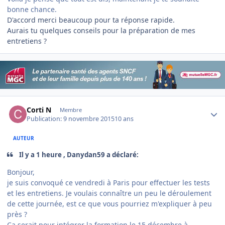
bonne chance.
D'accord merci beaucoup pour ta réponse rapide.
Aurais tu quelques conseils pour la préparation de mes
entretiens ?
Author stats
Corti N
Membre
Publication:
9 novembre 2015
10 ans
AUTEUR
Il y a 1 heure , Danydan59 a déclaré:
Bonjour,
je suis convoqué ce vendredi à Paris pour effectuer les tests
et les entretiens. Je voulais connaître un peu le déroulement
de cette journée, est ce que vous pourriez m'expliquer à peu
près ?
Ça serait pour intégrer la formation le 15 décembre à