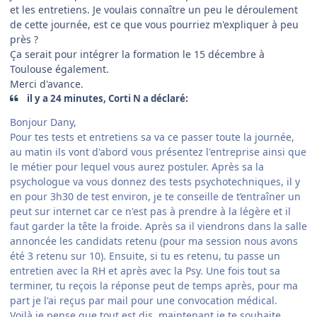
et les entretiens. Je voulais connaître un peu le déroulement
de cette journée, est ce que vous pourriez m'expliquer à peu
près ?
Ça serait pour intégrer la formation le 15 décembre à
Toulouse également.
Merci d'avance.
il y a 24 minutes, Corti N a déclaré:
Bonjour Dany,
Pour tes tests et entretiens sa va ce passer toute la journée,
au matin ils vont d'abord vous présentez l'entreprise ainsi que
le métier pour lequel vous aurez postuler. Après sa la
psychologue va vous donnez des tests psychotechniques, il y
en pour 3h30 de test environ, je te conseille de t’entraîner un
peut sur internet car ce n'est pas à prendre à la légère et il
faut garder la tête la froide. Après sa il viendrons dans la salle
annoncée les candidats retenu (pour ma session nous avons
été 3 retenu sur 10). Ensuite, si tu es retenu, tu passe un
entretien avec la RH et après avec la Psy. Une fois tout sa
terminer, tu reçois la réponse peut de temps après, pour ma
part je l'ai reçus par mail pour une convocation médical.
Voilà je pense que tout est dis, maintenant je te souhaite