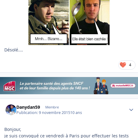
Désolé....
4
Author stats
Danydan59
Membre
Publication:
9 novembre 2015
10 ans
Bonjour,
je suis convoqué ce vendredi à Paris pour effectuer les tests