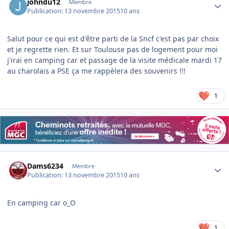
johndu12
Membre
Publication:
13 novembre 2015
10 ans
Salut pour ce qui est d'être parti de la Sncf c'est pas par choix
et je regrette rien. Et sur Toulouse pas de logement pour moi
j'irai en camping car et passage de la visite médicale mardi 17
au charolais a PSE ça me rappèlera des souvenirs !!!
1
Author stats
Dams6234
Membre
Publication:
13 novembre 2015
10 ans
En camping car o_O
1