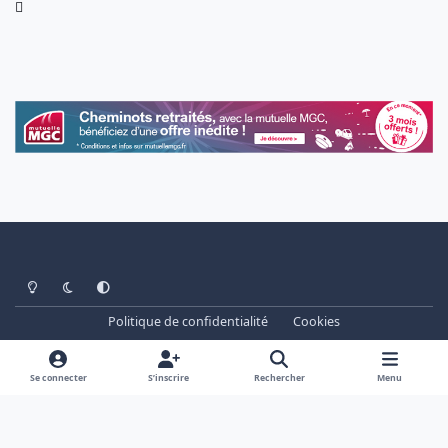
Light Mode
Dark Mode
System Preference
Politique de confidentialité
Cookies
www.cheminots.net - Forum Libre depuis 2003
Powered by
Invision Community
Se connecter
S’inscrire
Rechercher
Menu