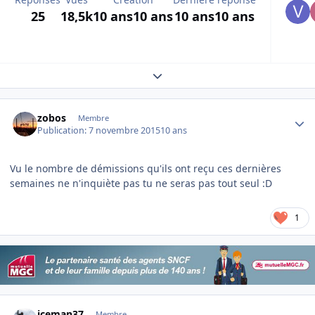
25
18,5k
10 ans
10 ans
10 ans
10 ans
Expand topic overview
Author stats
zobos
Membre
Publication:
7 novembre 2015
10 ans
Vu le nombre de démissions qu'ils ont reçu ces dernières
semaines ne n'inquiète pas tu ne seras pas tout seul :D
1
Author stats
iceman37
Membre