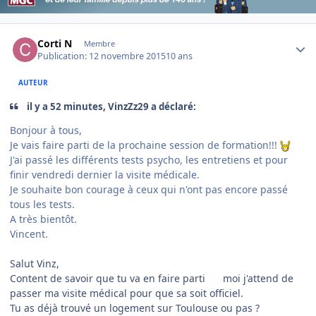
Author stats
Corti N
Membre
Publication:
12 novembre 2015
10 ans
AUTEUR
il y a 52 minutes, VinzZz29 a déclaré:
Bonjour à tous,
Je vais faire parti de la prochaine session de formation!!!
J'ai passé les différents tests psycho, les entretiens et pour
finir vendredi dernier la visite médicale.
Je souhaite bon courage à ceux qui n'ont pas encore passé
tous les tests.
A très bientôt.
Vincent.
Salut Vinz,
Content de savoir que tu va en faire parti
moi j'attend de
passer ma visite médical pour que sa soit officiel.
Tu as déjà trouvé un logement sur Toulouse ou pas ?