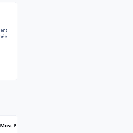
ient
rnée
Most Popular Posts