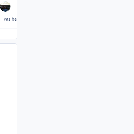
Pas besoin de poser la question ... on s'en doute Roukmoute ♫ (o