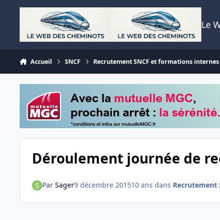
Aller au contenu
Le 
Accueil
SNCF
Recrutement SNCF et formations internes
Déroulement journée de r
Par
Sager
9 décembre 2015
10 ans
dans
Recrutement S