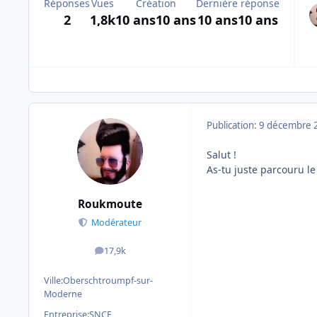
Réponses
Vues
Création
Dernière réponse
2
1,8k
10 ans
10 ans
10 ans
10 ans
Publication:
9 décembre 
Salut !
As-tu juste parcouru le
Roukmoute
Modérateur
17,9k
messages
Ville:
Oberschtroumpf-sur-
Moderne
Entreprise:
SNCF