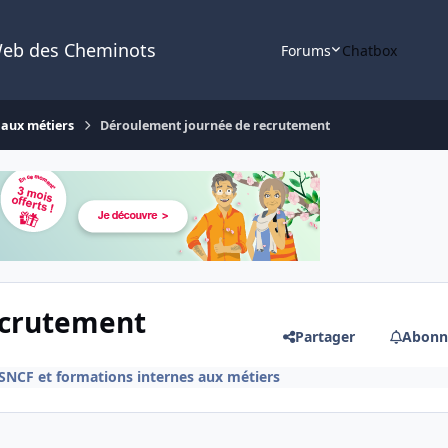
Web des Cheminots
Forums
Chatbox
 aux métiers
Déroulement journée de recrutement
ecrutement
Partager
Abonn
NCF et formations internes aux métiers