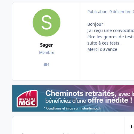
Publication:
9 décembre 
Bonjour ,
J'ai reçu une convocati
être les genres de test
suite à ces tests.
Sager
Merci d'avance
Membre
1
messages
L