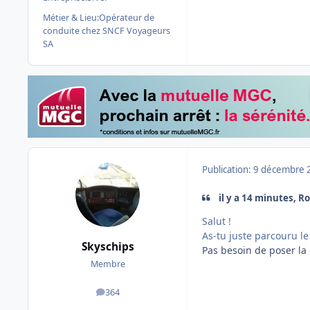
Métier & Lieu:
Opérateur de
conduite chez SNCF Voyageurs
SA
Publication:
9 décembre 
il y a 14 minutes, 
Salut !
As-tu juste parcouru le
Skyschips
Pas besoin de poser la
Membre
364
messages