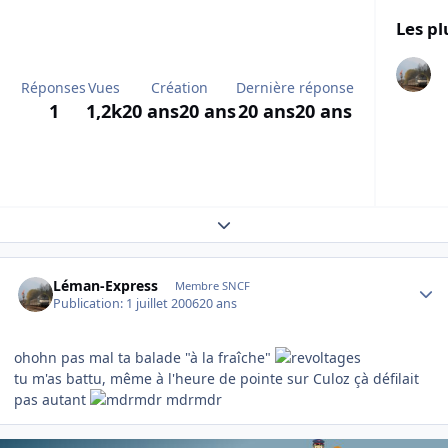
Les pl
Réponses
Vues
Création
Dernière réponse
1
1,2k
20 ans
20 ans
20 ans
20 ans
Expand topic overview
Author stats
Léman-Express
Membre SNCF
Publication:
1 juillet 2006
20 ans
ohohn pas mal ta balade "à la fraîche"
tu m'as battu, même à l'heure de pointe sur Culoz çà défilait
pas autant
mdrmdr