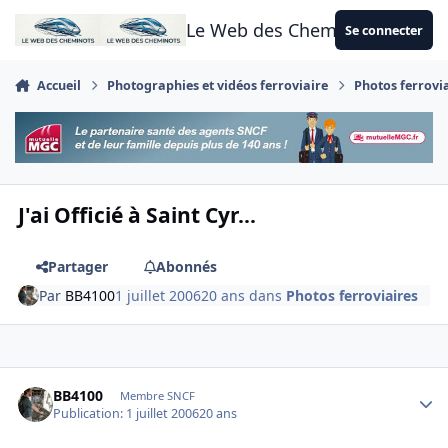
Aller au contenu
Le Web des Cheminots
Se connecter
Accueil
Photographies et vidéos ferroviaire
Photos ferrovi
J'ai Officié à Saint Cyr...
Partager
Abonnés
Par
BB4100
1 juillet 2006
20 ans
dans
Photos ferroviaires
Author stats
BB4100
Membre SNCF
Publication:
1 juillet 2006
20 ans