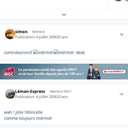
Expand topic overview
Author stats
simon
Membre
Publication:
4 juillet 2006
20 ans
controleursncf
okok
Author stats
Léman-Express
Membre SNCF
Publication:
4 juillet 2006
20 ans
wah ! jolie l'étincelle
comme toujours mdrmdr