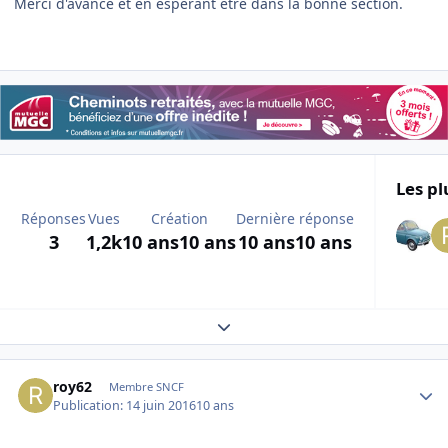
Merci d'avance et en espérant être dans la bonne section.
Les pl
Réponses
Vues
Création
Dernière réponse
3
1,2k
10 ans
10 ans
10 ans
10 ans
Expand topic overview
Author stats
roy62
Membre SNCF
Publication:
14 juin 2016
10 ans