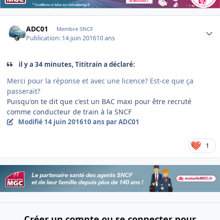
Author stats
ADC01
Membre SNCF
Publication:
14 juin 2016
10 ans
il y a 34 minutes, Tititrain a déclaré:
Merci pour la réponse et avec une licence? Est-ce que ça
passerait?
Puisqu'on te dit que c'est un BAC maxi pour être recruté
comme conducteur de train à la SNCF
Modifié
14 juin 2016
10 ans
par ADC01
1
Créer un compte ou se connecter pour