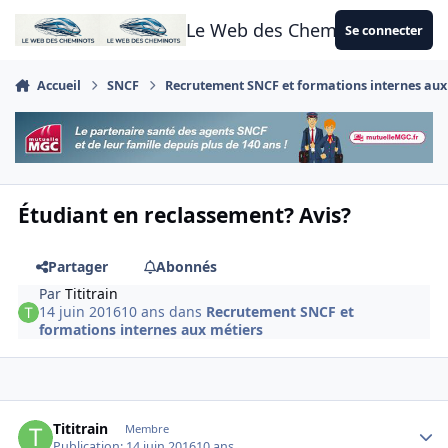
Aller au contenu
Le Web des Cheminots
Se connecter
Accueil
SNCF
Recrutement SNCF et formations internes aux
Étudiant en reclassement? Avis?
Partager
Abonnés
Par
Tititrain
14 juin 2016
10 ans
dans
Recrutement SNCF et
formations internes aux métiers
Author stats
Tititrain
Membre
Publication:
14 juin 2016
10 ans