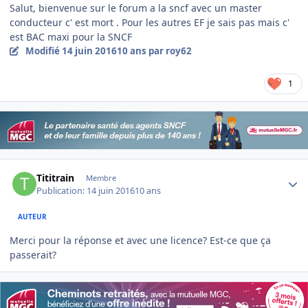
Salut, bienvenue sur le forum a la sncf avec un master
conducteur c' est mort . Pour les autres EF je sais pas mais c'
est BAC maxi pour la SNCF
Modifié
14 juin 2016
10 ans
par roy62
1
Author stats
Tititrain
Membre
Publication:
14 juin 2016
10 ans
AUTEUR
Merci pour la réponse et avec une licence? Est-ce que ça
passerait?