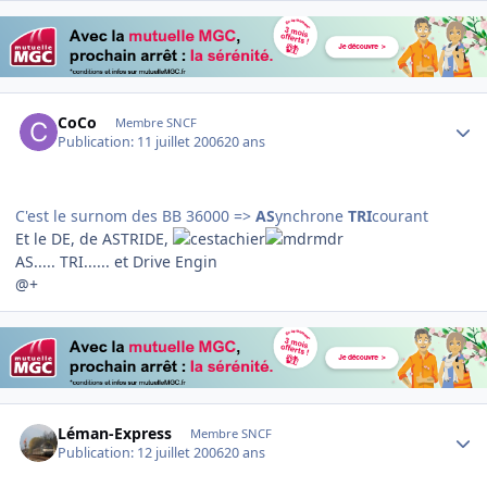
Author stats
CoCo
Membre SNCF
Publication:
11 juillet 2006
20 ans
C'est le surnom des BB 36000 =>
AS
ynchrone
TRI
courant
Et le DE, de ASTRIDE,
AS..... TRI...... et Drive Engin
@+
Author stats
Léman-Express
Membre SNCF
Publication:
12 juillet 2006
20 ans