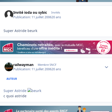
Invité ioda ou sybic
Invités
Publication:
11 juillet 2006
20 ans
Super Astride beurk
Author stats
railwayman
Membre SNCF
Publication:
11 juillet 2006
20 ans
AUTEUR
Super Astride
c quoi astride