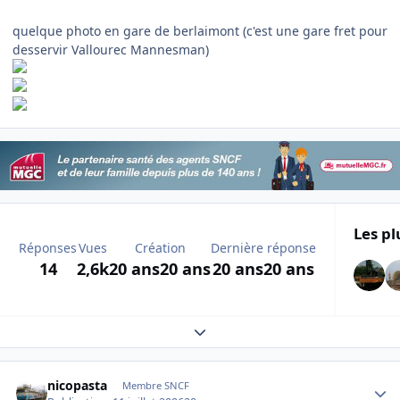
quelque photo en gare de berlaimont (c'est une gare fret pour
desservir Vallourec Mannesman)
Les pl
Réponses
Vues
Création
Dernière réponse
14
2,6k
20 ans
20 ans
20 ans
20 ans
Expand topic overview
Author stats
nicopasta
Membre SNCF