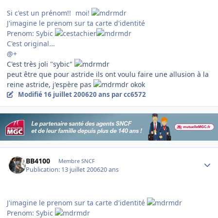
Si c'est un prénom!!
moi!
J'imagine le prenom sur ta carte d'identité
Prenom: Sybic
C'est original...
@+
C'est très joli "sybic"
peut être que pour astride ils ont voulu faire une allusion à la
reine astride, j'espère pas
okok
Modifié
16 juillet 2006
20 ans
par cc6572
Author stats
BB4100
Membre SNCF
Publication:
13 juillet 2006
20 ans
J'imagine le prenom sur ta carte d'identité
Prenom: Sybic