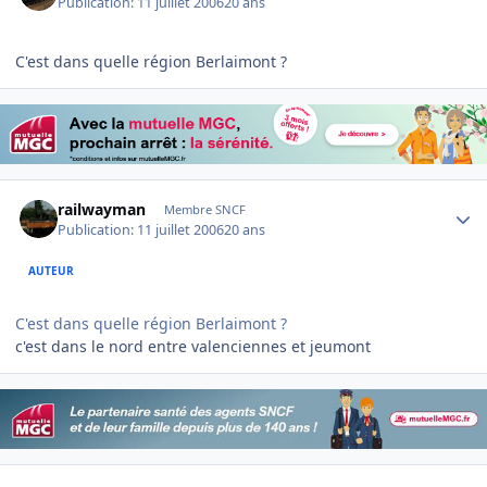
Publication:
11 juillet 2006
20 ans
C'est dans quelle région Berlaimont ?
Author stats
railwayman
Membre SNCF
Publication:
11 juillet 2006
20 ans
AUTEUR
C'est dans quelle région Berlaimont ?
c'est dans le nord entre valenciennes et jeumont
Author stats