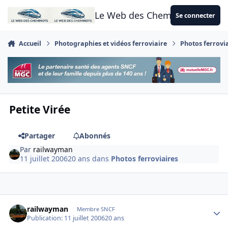
Aller au contenu
Le Web des Cheminots
Se connecter
Accueil
Photographies et vidéos ferroviaire
Photos ferrovi
Petite Virée
Partager
Abonnés
Par
railwayman
11 juillet 2006
20 ans
dans
Photos ferroviaires
Author stats
railwayman
Membre SNCF
Publication:
11 juillet 2006
20 ans