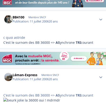
Author stats
BB4100
Membre SNCF
Publication:
11 juillet 2006
20 ans
c quoi astride
C'est le surnom des BB 36000 =>
AS
ynchrone
TRI
courant
Author stats
Léman-Express
Membre SNCF
Publication:
11 juillet 2006
20 ans
C'est le surnom des BB 36000 =>
AS
ynchrone
TRI
courant
jolie la 36000 oui ! mdrmdr