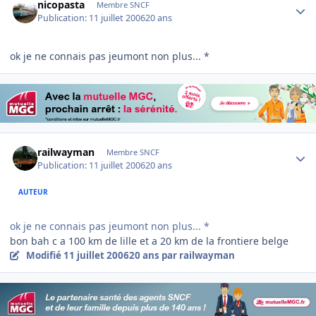
nicopasta
Membre SNCF
Publication:
11 juillet 2006
20 ans
ok je ne connais pas jeumont non plus... *
Author stats
railwayman
Membre SNCF
Publication:
11 juillet 2006
20 ans
AUTEUR
ok je ne connais pas jeumont non plus... *
bon bah c a 100 km de lille et a 20 km de la frontiere belge
Modifié
11 juillet 2006
20 ans
par railwayman