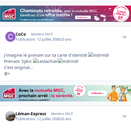
Author stats
CoCo
Membre SNCF
Publication:
12 juillet 2006
20 ans
J'imagine le prenom sur ta carte d'identité
Prenom: Sybic
C'est original...
@+
Author stats
Léman-Express
Membre SNCF
Publication:
12 juillet 2006
20 ans