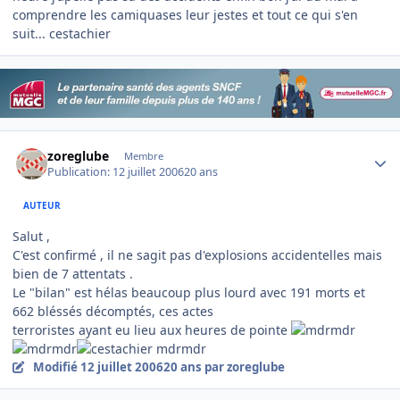
comprendre les camiquases leur jestes et tout ce qui s'en
suit... cestachier
Author stats
zoreglube
Membre
Publication:
12 juillet 2006
20 ans
AUTEUR
Salut ,
C'est confirmé , il ne sagit pas d'explosions accidentelles mais
bien de 7 attentats .
Le "bilan" est hélas beaucoup plus lourd avec 191 morts et
662 bléssés décomptés, ces actes
terroristes ayant eu lieu aux heures de pointe
mdrmdr
Modifié
12 juillet 2006
20 ans
par zoreglube