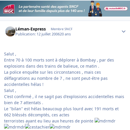
Author stats
Léman-Express
Membre SNCF
Publication:
12 juillet 2006
20 ans
Salut ,
Entre 70 à 100 morts sont à déplorer à Bombay , par des
explosions dans des trains de balieue, ce matin .
La police enquéte sur les circonstances , mais ces
déflagrations au nombre de 7 , ne sont peut-étre pas
accidentelles hélas !
Salut ,
C'est confirmé , il ne sagit pas d'explosions accidentelles mais
bien de 7 attentats .
Le "bilan" est hélas beaucoup plus lourd avec 191 morts et
662 bléssés décomptés, ces actes
terroristes ayant eu lieu aux heures de pointe