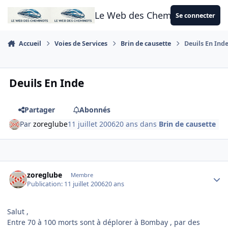
Aller au contenu
Le Web des Cheminots
Se connecter
Accueil
Voies de Services
Brin de causette
Deuils En Ind
Deuils En Inde
Partager
Abonnés
Par
zoreglube
11 juillet 2006
20 ans
dans
Brin de causette
Author stats
zoreglube
Membre
Publication:
11 juillet 2006
20 ans
Salut ,
Entre 70 à 100 morts sont à déplorer à Bombay , par des