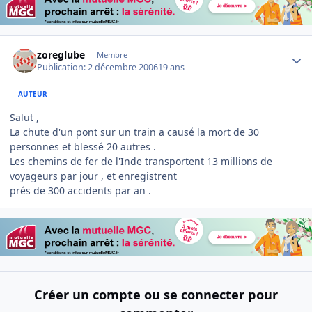
Author stats
zoreglube
Membre
Publication:
2 décembre 2006
19 ans
AUTEUR
Salut ,
La chute d'un pont sur un train a causé la mort de 30
personnes et blessé 20 autres .
Les chemins de fer de l'Inde transportent 13 millions de
voyageurs par jour , et enregistrent
prés de 300 accidents par an .
Créer un compte ou se connecter pour