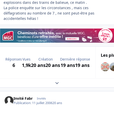
explosions dans des trains de balieue, ce matin .
La police enquéte sur les circonstances , mais ces
déflagrations au nombre de 7 , ne sont peut-étre pas
accidentelles hélas !
Les pl
Réponses
Vues
Création
Dernière réponse
6
1,9k
20 ans
20 ans
19 ans
19 ans
Expand topic overview
Invité Fabr
Invités
Publication:
11 juillet 2006
20 ans