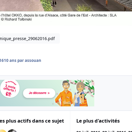
nique_presse_29062016.pdf
016
10 ans
par assouan
es plus actifs dans ce sujet
Le plus d'activités