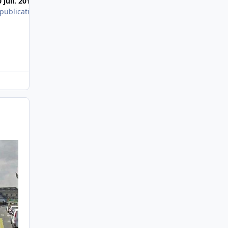
 juil. 2016
 publication
C'est plus facile pour peindre la nuit...