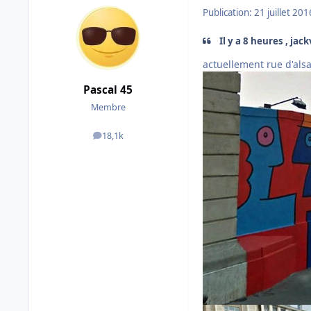
Publication:
21 juillet 201
Il y a 8 heures , jack
actuellement rue d'alsac
Pascal 45
Membre
18,1k
messages