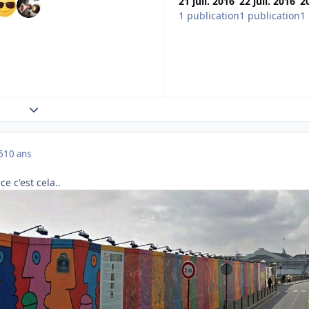
21 juil. 2016
22 juil. 2016
20
1 publication
1 publication
1
Expand topic overview
6
10 ans
e c'est cela..