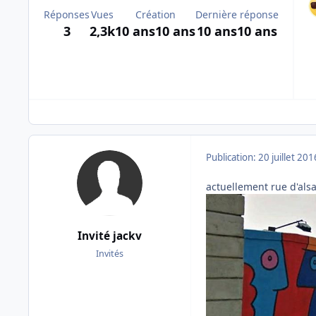
Réponses
Vues
Création
Dernière réponse
3
2,3k
10 ans
10 ans
10 ans
10 ans
Publication:
20 juillet 201
actuellement rue d'alsac
Invité jackv
Invités