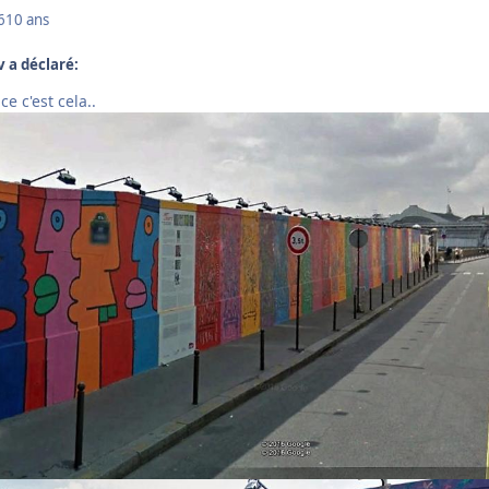
6
10 ans
v a déclaré:
e c'est cela..