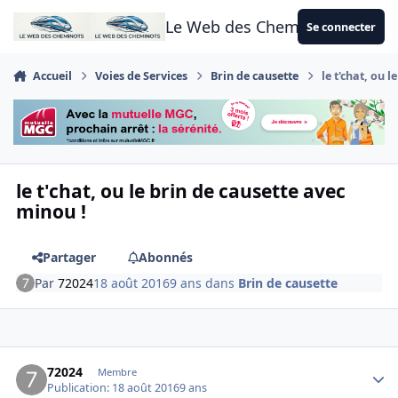
Aller au contenu
Le Web des Cheminots
Se connecter
Accueil
Voies de Services
Brin de causette
le t'chat, ou 
le t'chat, ou le brin de causette avec
minou !
Partager
Abonnés
Par
72024
18 août 2016
9 ans
dans
Brin de causette
Author stats
72024
Membre
Publication:
18 août 2016
9 ans