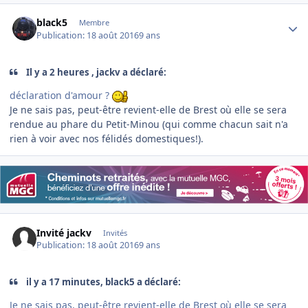
Author stats
black5
Membre
Publication:
18 août 2016
9 ans
Il y a 2 heures , jackv a déclaré:
déclaration d'amour ?
Je ne sais pas, peut-être revient-elle de Brest où elle se sera
rendue au phare du Petit-Minou (qui comme chacun sait n'a
rien à voir avec nos félidés domestiques!).
Invité jackv
Invités
Publication:
18 août 2016
9 ans
il y a 17 minutes, black5 a déclaré:
Je ne sais pas, peut-être revient-elle de Brest où elle se sera