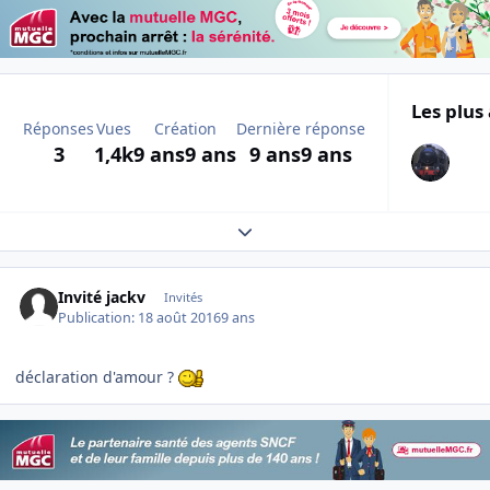
Les plus 
Réponses
Vues
Création
Dernière réponse
3
1,4k
9 ans
9 ans
9 ans
9 ans
Expand topic overview
Invité jackv
Invités
Publication:
18 août 2016
9 ans
déclaration d'amour ?