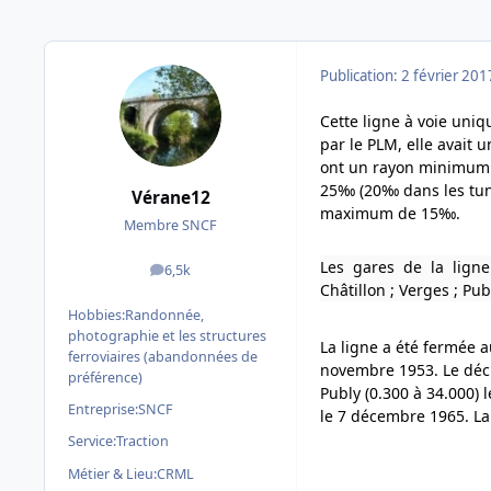
Publication:
2 février 201
Cette ligne à voie uniqu
par le PLM, elle avait
ont un rayon minimum 
25‰ (20‰ dans les tun
Vérane12
maximum de 15‰.
Membre SNCF
Les gares de la ligne
6,5k
messages
Châtillon ; Verges ; Pub
Hobbies:
Randonnée,
photographie et les structures
La ligne a été fermée 
ferroviaires (abandonnées de
novembre 1953. Le décl
préférence)
Publy (0.300 à 34.000) 
Entreprise:
SNCF
le 7 décembre 1965. La
Service:
Traction
Métier & Lieu:
CRML