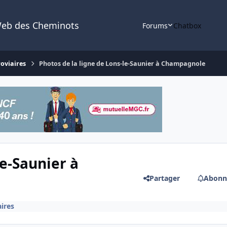
Web des Cheminots
Forums
Chatbox
roviaires
Photos de la ligne de Lons-le-Saunier à Champagnole
le-Saunier à
Partager
Abonn
aires