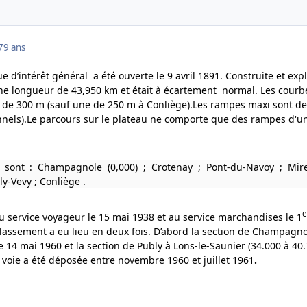
7
9 ans
e d’intérêt général a été ouverte le 9 avril 1891. Construite et exp
 une longueur de 43,950 km et était à écartement normal. Les courb
de 300 m (sauf une de 250 m à Conliège).Les rampes maxi sont de
nels).Le parcours sur le plateau ne comporte que des rampes d'u
 sont : Champagnole (0,000) ; Crotenay ; Pont-du-Navoy ; Mire
ly-Vevy ; Conliège .
e
au service voyageur le 15 mai 1938 et au service marchandises le 1
assement a eu lieu en deux fois. D’abord la section de Champagno
le 14 mai 1960 et la section de Publy à Lons-le-Saunier (34.000 à 40.
 voie a été déposée entre novembre 1960 et juillet 1961
.