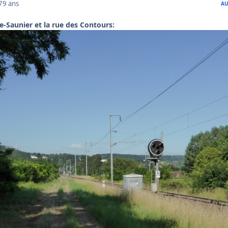
7
9 ans
AU
le-Saunier et la rue des Contours: