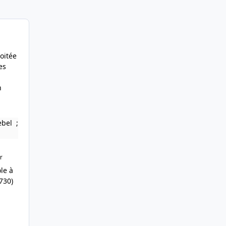
loitée
es
n
bel ;
r
le à
730)