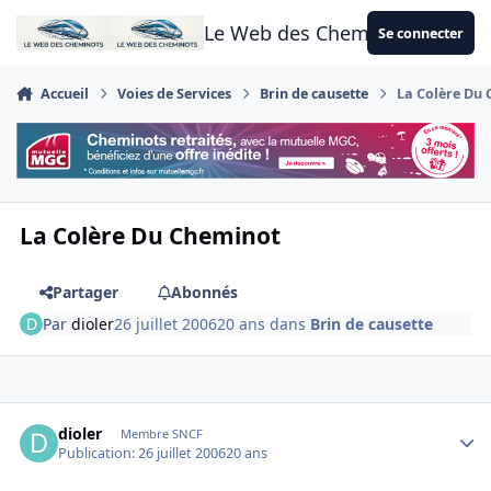
Aller au contenu
Le Web des Cheminots
Se connecter
Accueil
Voies de Services
Brin de causette
La Colère Du
La Colère Du Cheminot
Partager
Abonnés
Par
dioler
26 juillet 2006
20 ans
dans
Brin de causette
Author stats
dioler
Membre SNCF
Publication:
26 juillet 2006
20 ans