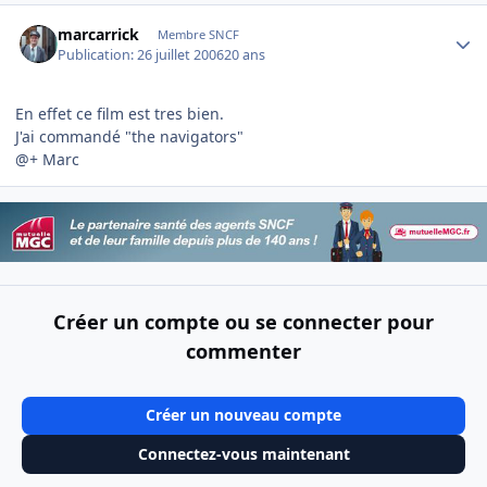
Author stats
marcarrick
Membre SNCF
Publication:
26 juillet 2006
20 ans
En effet ce film est tres bien.
J'ai commandé "the navigators"
@+ Marc
Créer un compte ou se connecter pour
commenter
Créer un nouveau compte
Connectez-vous maintenant