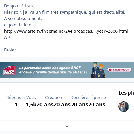
Bonjour à tous,
Hier soir, j'ai vu un film très sympathique, qui est d'actualité.
A voir absolument.
ci-joint le lien :
http://www.arte.tv/fr/semaine/244,broadcas...,year=2006.html
A +
Dioler
Les pl
Réponses
Vues
Création
Dernière réponse
1
1,6k
20 ans
20 ans
20 ans
20 ans
Expand topic overview