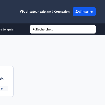
Utilisateur existant ? Connexion
S’inscrire
de tergnier
Recherche...
és
re