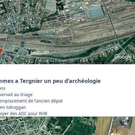
mes a Tergnier un peu d'archéologie
ons
servait au triage
l'emplacement de l'ancien dépot
cien toboggan
 foyer des ADC pour RHR