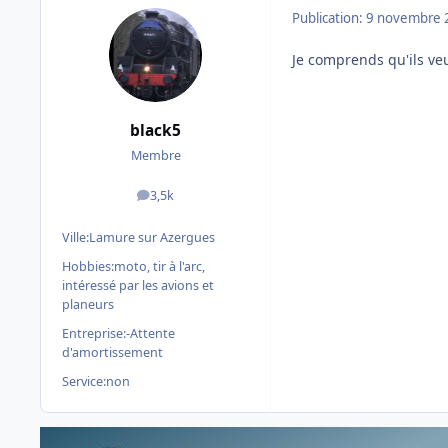
Publication:
9 novembre 
Je comprends qu'ils ve
black5
Membre
3,5k
messages
Ville:
Lamure sur Azergues
Hobbies:
moto, tir à l'arc,
intéressé par les avions et
planeurs
Entreprise:
-Attente
d'amortissement
Service:
non