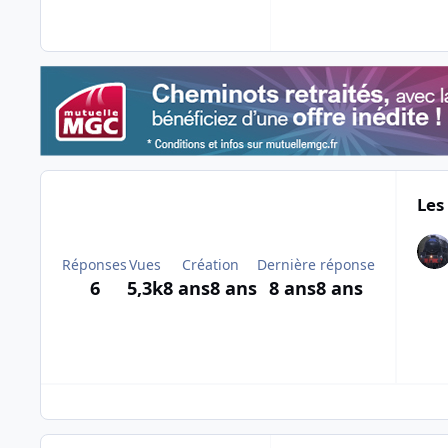
Les
Réponses
Vues
Création
Dernière réponse
6
5,3k
8 ans
8 ans
8 ans
8 ans