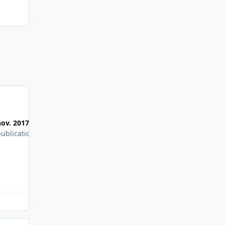
Most Popular Posts
nov. 2017
13 nov. 2017
publication
1 publication