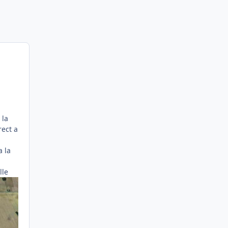
 la
rect a
a la
lle