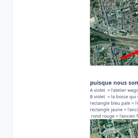
puisque nous som
A violet = l'atelier wag
B violet = la bosse qui 
rectangle bleu pale = 
rectangle jaune = l'an
rond rouge = l'ancien