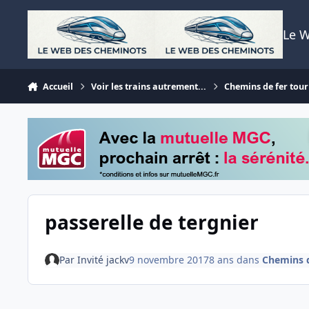
Aller au contenu
Le 
Accueil
Voir les trains autrement...
Chemins de fer tour
passerelle de tergnier
Par
Invité jackv
9 novembre 2017
8 ans
dans
Chemins d