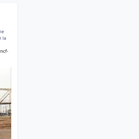
ne
 la
sncf-