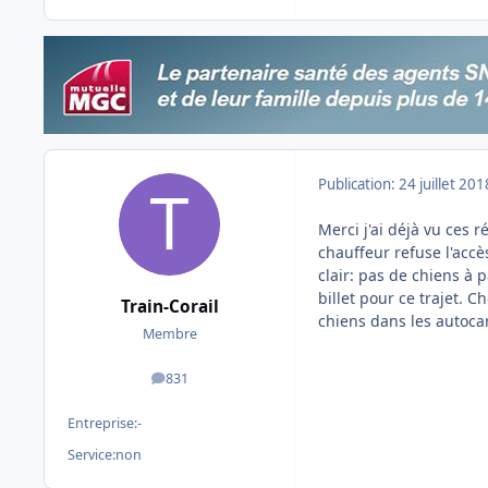
Publication:
24 juillet 201
Merci j'ai déjà vu ces r
chauffeur refuse l'acc
clair: pas de chiens à p
billet pour ce trajet. C
Train-Corail
chiens dans les autocars
Membre
831
messages
Entreprise:
-
Service:
non