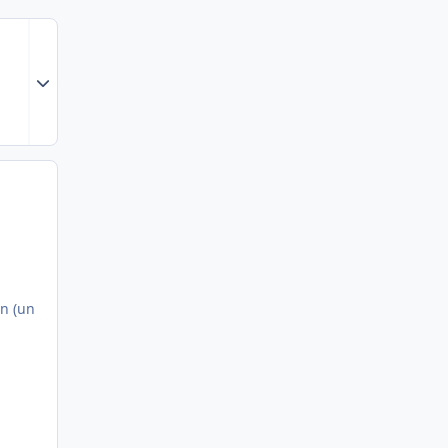
Expand topic overview
en (un