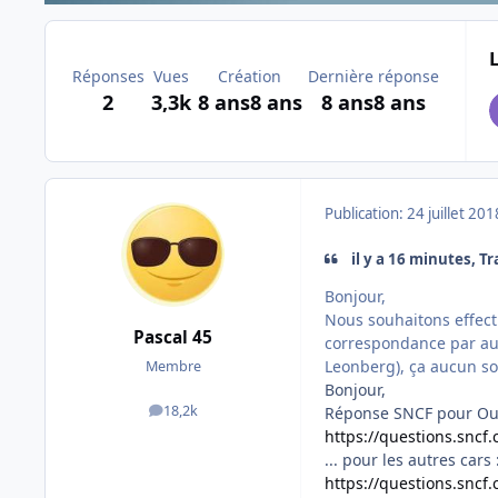
Réponses
Vues
Création
Dernière réponse
2
3,3k
8 ans
8 ans
8 ans
8 ans
Publication:
24 juillet 201
il y a 16 minutes, Tra
Bonjour,
Nous souhaitons effect
Pascal 45
correspondance par aut
Leonberg), ça aucun souc
Membre
Bonjour,
18,2k
Réponse SNCF pour OuiB
messages
https://questions.sncf
... pour les autres cars
https://questions.sncf