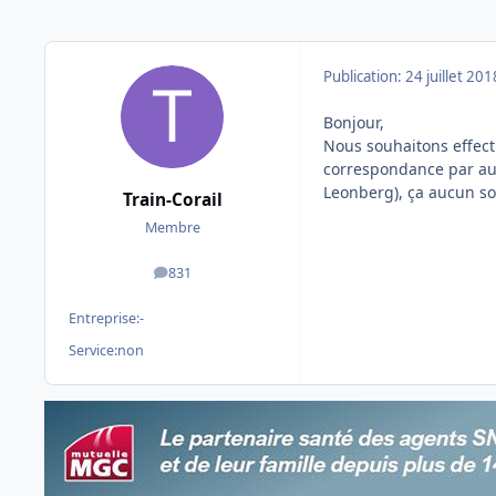
Publication:
24 juillet 201
Bonjour,
Nous souhaitons effect
correspondance par aut
Leonberg), ça aucun souc
Train-Corail
Membre
831
messages
Entreprise:
-
Service:
non