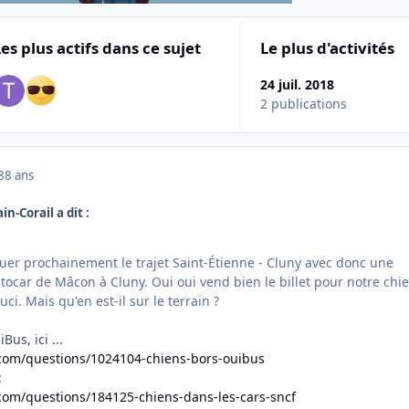
Les plus actifs dans ce sujet
Le plus d'activités
24 juil. 2018
2 publications
8
8 ans
in-Corail a dit :
uer prochainement le trajet Saint-Étienne - Cluny avec donc une
ocar de Mâcon à Cluny. Oui oui vend bien le billet pour notre chi
i. Mais qu'en est-il sur le terrain ?
us, ici ...
.com/questions/1024104-chiens-bors-ouibus
:
.com/questions/184125-chiens-dans-les-cars-sncf