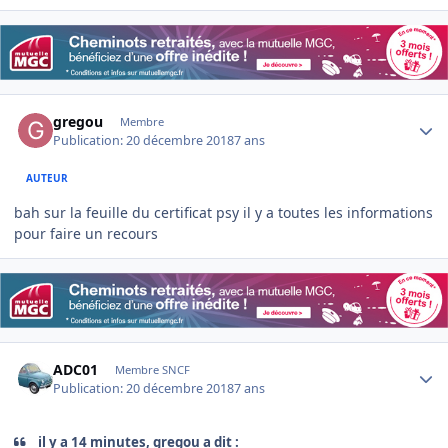
Author stats
gregou
Membre
Publication:
20 décembre 2018
7 ans
AUTEUR
bah sur la feuille du certificat psy il y a toutes les informations
pour faire un recours
Author stats
ADC01
Membre SNCF
Publication:
20 décembre 2018
7 ans
il y a 14 minutes, gregou a dit :