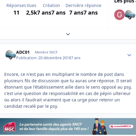
Les plus 
Réponses
Vues
Création
Dernière réponse
11
2,5k
7 ans
7 ans
7 ans
7 ans
Expand topic overview
Author stats
ADC01
Membre SNCF
Publication:
20 décembre 2018
7 ans
Encore, ce n'est pas en multipliant le nombre de post dans
plusieurs fils de discussion que tu auras une réponse. Il serait
étonnant que l'établissement aille dans le sens opposé au psy,
c'est une question de responsabilité en cas de pépin ulterieur
ou alors il faudrait vraiment que ca urge pour retenir un
candidat recalé par le psy.