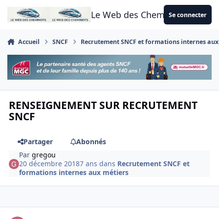
Aller au contenu
Le Web des Cheminots
Se connecter
Accueil
SNCF
Recrutement SNCF et formations internes aux
RENSEIGNEMENT SUR RECRUTEMENT
SNCF
Partager
Abonnés
Par
gregou
20 décembre 2018
7 ans
dans
Recrutement SNCF et
formations internes aux métiers
Author stats