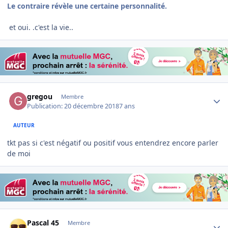
Le contraire révèle une certaine personnalité.
et oui. .c'est la vie..
Author stats
gregou
Membre
Publication:
20 décembre 2018
7 ans
AUTEUR
tkt pas si c'est négatif ou positif vous entendrez encore parler
de moi
Author stats
Pascal 45
Membre