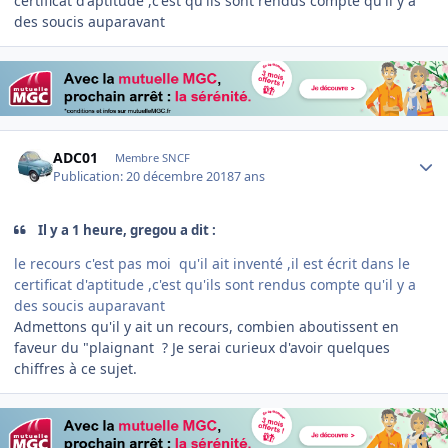
certificat d'aptitude ,c'est qu'ils sont rendus compte qu'il y a
des soucis auparavant
Author stats
ADC01
Membre SNCF
Publication:
20 décembre 2018
7 ans
Il y a 1 heure, gregou a dit :
le recours c'est pas moi qu'il ait inventé ,il est écrit dans le
certificat d'aptitude ,c'est qu'ils sont rendus compte qu'il y a
des soucis auparavant
Admettons qu'il y ait un recours, combien aboutissent en
faveur du "plaignant ? Je serai curieux d'avoir quelques
chiffres à ce sujet.