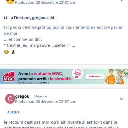
Publication:
20 décembre 2018
7 ans
à l’instant, gregou a dit :
tkt pas si c'est négatif ou positif vous entendrez encore parler
de moi
... et comme on dit
:
" C'est le jeu, ma pauvre Lucette ! " ...
Author stats
gregou
Membre
Publication:
20 décembre 2018
7 ans
AUTEUR
le recours c'est pas moi qu'il ait inventé ,il est écrit dans le