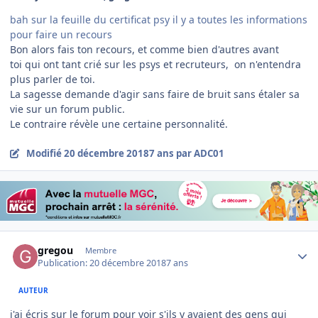
bah sur la feuille du certificat psy il y a toutes les informations
pour faire un recours
Bon alors fais ton recours, et comme bien d'autres avant
toi qui ont tant crié sur les psys et recruteurs, on n'entendra
plus parler de toi.
La sagesse demande d'agir sans faire de bruit sans étaler sa
vie sur un forum public.
Le contraire révèle une certaine personnalité.
Modifié
20 décembre 2018
7 ans
par ADC01
Author stats
gregou
Membre
Publication:
20 décembre 2018
7 ans
AUTEUR
j'ai écris sur le forum pour voir s'ils y avaient des gens qui