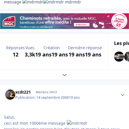
message
mdrmdr
Les pl
Réponses
Vues
Création
Dernière réponse
12
3,3k
19 ans
19 ans
19 ans
19 ans
Expand topic overview
Author stats
xcdt221
Membre SNCF
Publication:
14 septembre 2006
19 ans
Salut,
ceci est mon 1000ème message