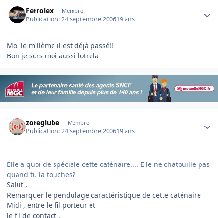
Author stats
Ferrolex
Membre
Publication:
24 septembre 2006
19 ans
Moi le millème il est déjà passé!!
Bon je sors moi aussi lotrela
Author stats
zoreglube
Membre
Publication:
24 septembre 2006
19 ans
Elle a quoi de spéciale cette caténaire.... Elle ne chatouille pas
quand tu la touches?
Salut ,
Remarquer le pendulage caractéristique de cette caténaire
Midi , entre le fil porteur et
le fil de contact .