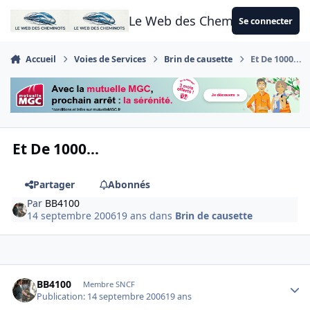
Aller au contenu
Le Web des Cheminots
Se connecter
Accueil
Voies de Services
Brin de causette
Et De 1000...
Et De 1000...
Partager
Abonnés
Par
BB4100
14 septembre 2006
19 ans
dans
Brin de causette
Author stats
BB4100
Membre SNCF
Publication:
14 septembre 2006
19 ans