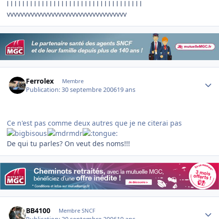
l l l l l l l l l l l l l l l l l l l l l l l l l l l l l l l l l l l
vvvvvvvvvvvvvvvvvvvvvvvvvvvvvvvvvvv
Author stats
Ferrolex
Membre
Publication:
30 septembre 2006
19 ans
Ce n'est pas comme deux autres que je ne citerai pas
De qui tu parles? On veut des noms!!!
Author stats
BB4100
Membre SNCF