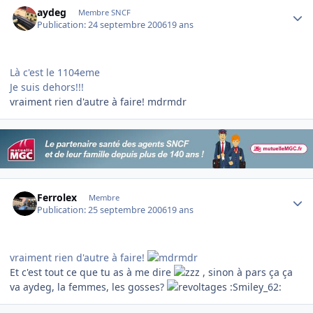
Author stats
aydeg
Membre SNCF
Publication:
24 septembre 2006
19 ans
Là c'est le 1104eme
Je suis dehors!!!
vraiment rien d'autre à faire! mdrmdr
Author stats
Ferrolex
Membre
Publication:
25 septembre 2006
19 ans
vraiment rien d'autre à faire!
Et c'est tout ce que tu as à me dire
, sinon à pars ça ça
va aydeg, la femmes, les gosses?
:Smiley_62: