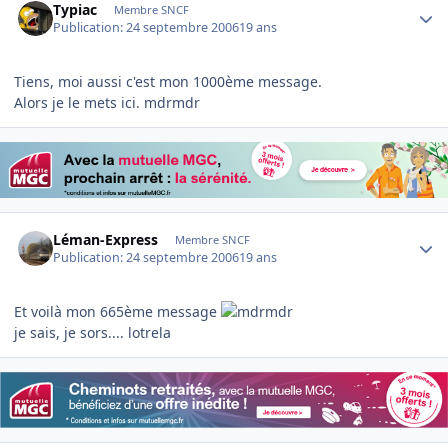
Typiac
Membre SNCF
Publication:
24 septembre 2006
19 ans
Tiens, moi aussi c'est mon 1000ème message.
Alors je le mets ici. mdrmdr
Author stats
Léman-Express
Membre SNCF
Publication:
24 septembre 2006
19 ans
Et voilà mon 665ème message
je sais, je sors.... lotrela