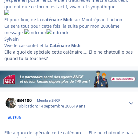
J'espère en poster encore bien d'autres et merci à tous ceux
qui font que ce forum est actif, vivant et sympathique
Et pour finir, de la
caténaire Midi
sur Montréjeau-Luchon
Ca sera tout pour cette fois, la suite pour mon 2000ème
message
Sylvain
Vive le cassoulet et la
Caténaire Midi
Elle a quoi de spéciale cette caténaire.... Elle ne chatouille pas
quand tu la touches?
Author stats
BB4100
Membre SNCF
Publication:
14 septembre 2006
19 ans
AUTEUR
Elle a quoi de spéciale cette caténaire.... Elle ne chatouille pas