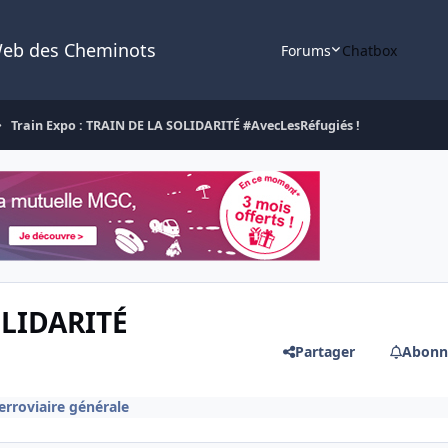
Web des Cheminots
Forums
Chatbox
Train Expo : TRAIN DE LA SOLIDARITÉ #AvecLesRéfugiés !
OLIDARITÉ
Partager
Abonn
ferroviaire générale