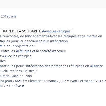
 2019
6 ans
u TRAIN DE LA SOLIDARITÉ
#
AvecLesRéfugiés
!
la rencontre, de l’engagement #Avec les réfugiés et de mettre en
iques pour leur accueil et leur intégration.
té
a pour objectifs de :
 entre les
#
réfugiés
et la société d'accueil
t #Avec les réfugiés
lles
 pratiques pour l’intégration des personnes réfugiées en
#
France
 voitures inox "Mistral"
= Paris-Gare-de-Lyon
nt-Jean / MA03 = Clermont-Ferrand / JE12 = Lyon-Perrache / VE13
A17 = Genève #