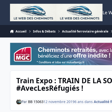
Aller au contenu
Le 
Accueil
Infos & Débats
Actualité ferroviaire générale
Train Expo : TRAIN DE LA S
#AvecLesRéfugiés !
Par
BB 15063
12 novembre 2019
6 ans
dans
Actualité 