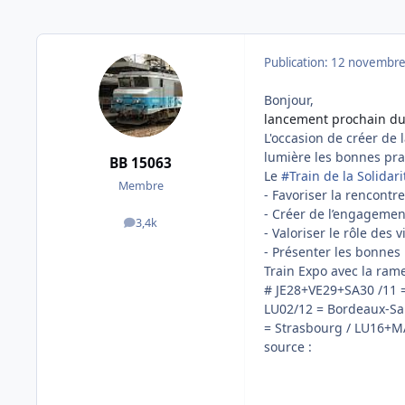
Publication:
12 novembre
Bonjour,
lancement prochain d
L'occasion de créer de 
lumière les bonnes prat
BB 15063
Le
#
Train de la Solidari
Membre
- Favoriser la rencontre
- Créer de l’engagemen
3,4k
messages
- Valoriser le rôle des vi
- Présenter les bonnes
Train Expo avec la rame
# JE28+VE29+SA30 /11 
LU02/12 = Bordeaux-Sai
= Strasbourg / LU16+M
source
: