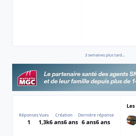
3 semaines plus tard...
Les
Réponses
Vues
Création
Dernière réponse
1
1,3k
6 ans
6 ans
6 ans
6 ans