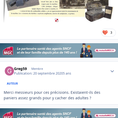
3
Author stats
Greg59
Membre
Publication:
20 septembre 2020
5 ans
AUTEUR
Merci messieurs pour ces précisions. Existaient-ils des
paniers assez grands pour y cacher des adultes ?