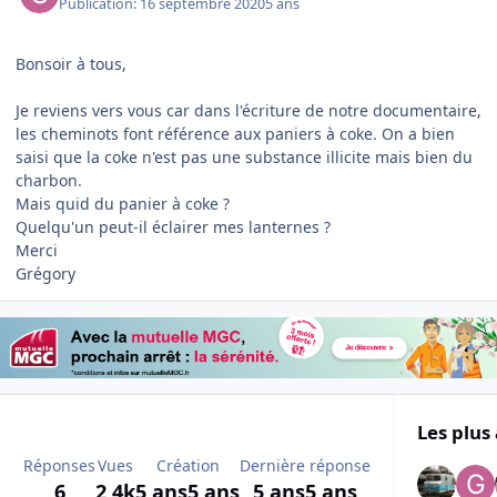
Publication:
16 septembre 2020
5 ans
Bonsoir à tous,
Je reviens vers vous car dans l'écriture de notre documentaire,
les cheminots font référence aux paniers à coke. On a bien
saisi que la coke n'est pas une substance illicite mais bien du
charbon.
Mais quid du panier à coke ?
Quelqu'un peut-il éclairer mes lanternes ?
Merci
Grégory
Les plus 
Réponses
Vues
Création
Dernière réponse
6
2,4k
5 ans
5 ans
5 ans
5 ans