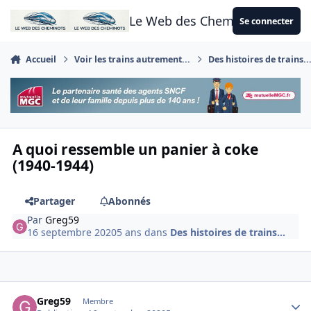
Aller au contenu
Le Web des Cheminots
Se connecter
Accueil
Voir les trains autrement...
Des histoires de trains..
A quoi ressemble un panier à coke
(1940-1944)
Partager
Abonnés
Par
Greg59
16 septembre 2020
5 ans
dans
Des histoires de trains...
Author stats
Greg59
Membre