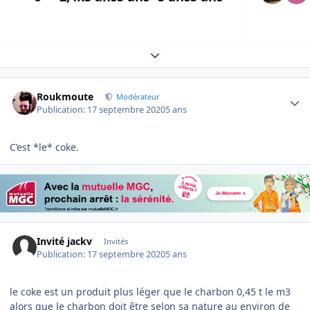
Expand topic overview
Author stats
Roukmoute
Modérateur
Publication:
17 septembre 2020
5 ans
C’est *le* coke.
Invité jackv
Invités
Publication:
17 septembre 2020
5 ans
le coke est un produit plus léger que le charbon 0,45 t le m3
alors que le charbon doit être selon sa nature au environ de