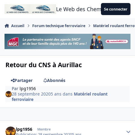
Aller au contenu
Le Web des Cheminots
Se connecter
Accueil
Forum technique ferroviaire
Matériel roulant ferro
Retour du CNS à Aurillac
Partager
Abonnés
Par
lpg1956
28 septembre 2020
5 ans
dans
Matériel roulant
ferroviaire
Author stats
lpg1956
Membre
Publication:
28 septembre 2020
5 ans