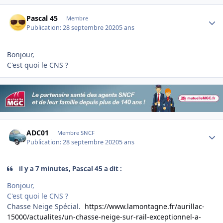
Author stats
Pascal 45
Membre
Publication:
28 septembre 2020
5 ans
Bonjour,
C'est quoi le CNS ?
Author stats
ADC01
Membre SNCF
Publication:
28 septembre 2020
5 ans
il y a 7 minutes, Pascal 45 a dit :
Bonjour,
C'est quoi le CNS ?
Chasse Neige Spécial.
https://www.lamontagne.fr/aurillac-
15000/actualites/un-chasse-neige-sur-rail-exceptionnel-a-