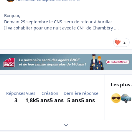
Bonjour,
Demain 29 septembre le CNS sera de retour à Aurillac...
Il va cohabiter pour une nuit avec le CN1 de Chambéry ....
2
Les plus 
Réponses
Vues
Création
Dernière réponse
3
1,8k
5 ans
5 ans
5 ans
5 ans
Expand topic overview