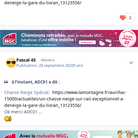
deneige-la-gare-du-lioran_13123556/
2
Author stats
Pascal 45
Membre
Publication:
28 septembre 2020
5 ans
à l’instant, ADC01 a dit :
Chasse Neige Spécial.
https://www.lamontagne.fr/aurillac-
15000/actualites/un-chasse-neige-sur-rail-exceptionnel-a-
deneige-la-gare-du-lioran_13123556/
Ok merci ADC01 ...