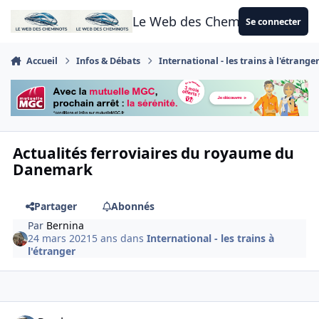
Aller au contenu
Le Web des Cheminots
Se connecter
Accueil
Infos & Débats
International - les trains à l'étrange
Actualités ferroviaires du royaume du
Danemark
Partager
Abonnés
Par
Bernina
24 mars 2021
5 ans
dans
International - les trains à
l'étranger
Author stats