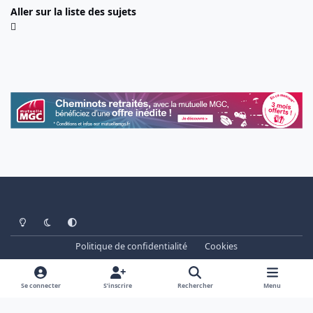
Aller sur la liste des sujets
Light Mode
Dark Mode
System Preference
Politique de confidentialité
Cookies
www.cheminots.net - Forum Libre depuis 2003
Powered by
Invision Community
Se connecter
S’inscrire
Rechercher
Menu