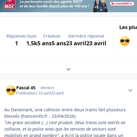
Les plu
Réponses
Vues
Création
Dernière réponse
1
1,5k
5 ans
5 ans
23 avril
23 avril
Expand topic overview
Author stats
Pascal 45
Membre
Publication:
23 avril
23 avril
Au Danemark, une collision entre deux trains fait plusieurs
blessés (franceinfo.fr - 23/04/2026)
"Un grave accident (...) s'est produit. Deux trains sont entrés en
collision, et la police ainsi que les services de secours sont
mobilisés en grand nombre"
, a écrit la police locale dans un