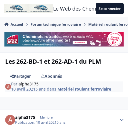
Aller au contenu
Le Web des Cheminots
Se connecter
Accueil
Forum technique ferroviaire
Matériel roulant ferro
Les 262-BD-1 et 262-AD-1 du PLM
Partager
Abonnés
Par
alpha3175
10 avril 2021
5 ans
dans
Matériel roulant ferroviaire
Author stats
alpha3175
Membre
Publication:
10 avril 2021
5 ans