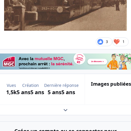
3
1
Images publiées
Vues
Création
Dernière réponse
1,5k
5 ans
5 ans
5 ans
5 ans
Expand topic overview