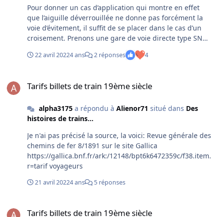
cinquantenaire de l'entrée avec notre instructeur des
Pour donner un cas d’application qui montre en effet
gares écoles et une nouvelle fois cette année dans notre
que l’aiguille déverrouillée ne donne pas forcément la
cinquante et unième anniversaire d'embauche. Que de
voie d’évitement, il suffit de se placer dans le cas d’un
bons souvenirs de cette période sauf peut-être les cours
croisement. Prenons une gare de voie directe type SNCF
par correspondance de formation générale (CNED) qui
avec une signalisation mécanique (il ne doit plus y en
fallait suivre en plus de toute la documentation SNCF
22 avril 2022
4 ans
2 réponses
4
avoir beaucoup mais je suis un peu nostalgique de ce
(Sécurité, Mouvement, trafic voyageurs, trafic
type de gare). L’agent circulation devait, pour préparer
marchandises, comptabilité) qu'il fallait ingurgiter à
Tarifs billets de train 19ème siècle
son croisement, se rendre au poste à leviers et à la
hautes doses.
Tarifs billets de train 19ème siècle
serrure centrale. Première action : confirmer la
fermeture des avertissements et des disques des deux
alpha3175
a répondu à
Alienor71
situé dans
Des
sens en récupérant sur les serrures des 4 leviers les
histoires de trains...
clés correspondantes qu’il introduisait à la serrure
centrale, Deuxième action : récupérer à la serrure
Je n'ai pas précisé la source, la voici: Revue générale des
centrale les clés des deux verrous des deux aiguilles
chemins de fer 8/1891 sur le site Gallica
donnant accès à la voie principale et à la voie déviée.
https://gallica.bnf.fr/ark:/12148/bpt6k6472359c/f38.item.
Introduire ces clés dans les serrures des deux leviers
r=tarif voyageurs
des verrous correspondants. Troisième action :
renverser les deux leviers de verrous. La manœuvre de
21 avril 2022
4 ans
5 réponses
ces leviers de verrous agissait également sur les deux
TIV 40 qui étaient présentés automatiquement.
Tarifs billets de train 19ème siècle
Quatrième action : récupérer la clé du verrou de
Tarifs billets de train 19ème siècle