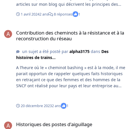
articles sur mon blog qui décrivent les principes des
enclenchements mécaniques du plus simple au plus
1 avril 2024
2 ans
8 réponses
1
compliqué. Concernant la question initiale,
l’enclenchement binaire met en œuvre des liaisons de
Contribution des cheminots à la résistance et à la reconstruction 
dépendance entre deux leviers. Ils sont dits binaires,
Contribution des cheminots à la résistance et à la
ternaires, quaternaires, quinaires etc. selon qu’ils
reconstruction du réseau
relient 2, 3, 4, 5 leviers ou plus. A partir de 3 leviers, ils
sont dits conditionnels. Les relations de dépendance
un sujet a été posté par
alpha3175
dans
Des
entre les leviers sont considérées comme des
histoires de trains...
enclenchements binaires simples lorsqu’un levier ne
peut en immobiliser un autre que dans une seule
A l’heure où le « cheminot bashing » est à la mode, il me
position. Lorsqu’il agit sur les deux positions il est
parait opportun de rappeler quelques faits historiques
appelé enclenchement binaire double que l’on appelle
en retraçant ce que des femmes et des hommes de la
plus communément « pendant course ». Tout cela est
SNCF ont réalisé pour leur pays et leur entreprise au
repris et explicité dans les 4 liens ci-dessous. avec des
sortir de la guerre. https://cheminot-
exemples tant sur les enclenchements que sur les
transport.com/2023/12/contribution-des-cheminots-a-la-
notations https://cheminot-
resistance-et-a-la-reconstruction.html image
20 décembre 2023
2 ans
1
transport.com/2021/05/introduction-aux-
d'illustration Livre Locomotion Moderne 1952 collection
enclenchements-mecaniques.html https://cheminot-
personnelle.
Historiques des postes d'aiguillage
transport.com/2021/06/la-realisation-des-
Historiques des postes d'aiguillage
enclenchements-mecaniques-partie-1.html