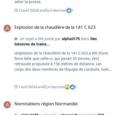
de block pour rendre la voie derrière ce train. Il effectue
selon la presse.
un test, obtient la réponse et va au poste à levier pour
12 avril 2022
4 ans
4 réponses
1
ouvrir le sémaphore qui s’adresse au train croiseur qui
va entrer en gare. Ce dernier train va donc entrer en
Explosion de la chaudière de la 141 C 623
gare avec l’avertissement présenté, le TIV présenté mais
Explosion de la chaudière de la 141 C 623
le sémaphore ouvert. Je décris plus en détail les
opérations de croisement et de block sur mon blog.
un sujet a été posté par
alpha3175
dans
Des
histoires de trains...
L’explosion de la chaudière de la 141 C 623 a été d’une
force telle que celle-ci, qui pesait 35 tonnes, s’est
retrouvée propulsée à 156 mètres de distance. Les
corps des deux membres de l’équipe de conduite, tués
sur le coup, ont été retrouvés à plusieurs dizaines de
mètres de là. Le train, par miracle, n’a pas déraillé et
s’est arrêté près de 500 mètre plus loin grâce à l’action
7 avril 2022
4 ans
4 réponses
5
du frein continu dont la tuyauterie avait été arrachée.
https://cheminot-transport.com/2022/04/explosion-de-
Nominations région Normandie
la-chaudiere-de-la-141-c-623.html Image d’illustration :
Nominations région Normandie
Photo provenant du rapport original de G. Chan.
Transmise par Tatig Tendjoukian et publiée avec son