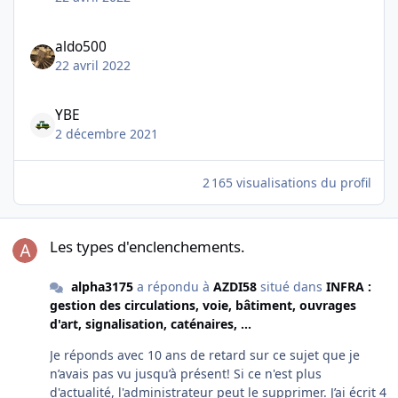
aldo500
22 avril 2022
YBE
2 décembre 2021
2 165 visualisations du profil
Les types d'enclenchements.
Les types d'enclenchements.
alpha3175
a répondu à
AZDI58
situé dans
INFRA :
gestion des circulations, voie, bâtiment, ouvrages
d'art, signalisation, caténaires, ...
Je réponds avec 10 ans de retard sur ce sujet que je
n’avais pas vu jusqu’à présent! Si ce n'est plus
d'actualité, l'administrateur peut le supprimer. J’ai écrit 4