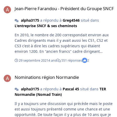
suffi à calmer le mécontentement du conseil régional. Si
Jean-Pierre Farandou - Président du Groupe SNCF
cela n’est pas la traduction d’un climat de tension, je ne
Jean-Pierre Farandou - Président du Groupe SNCF
vois pas très bien comment on peut le qualifier
autrement. J’ai donc donné un avis, fondé sur des
alpha3175
a répondu à
Greg4546
situé dans
éléments factuels, ce qui, en général, est le principe
L'entreprise SNCF & ses cheminots
d’un forum.
En 2010, le nombre de 200 correspondait environ aux
Cadres dirigeants mais il y avait aussi les CS1, CS2 et
CS3 c'est à dire les cadres supérieurs qui étaient
environ 1200. En "ancien francs" cadre dirigeant
correspondait aux IC, ICHC, IgG et Dir (Ingénieur en
29 septembre 2021
4 ans
551 réponses
2
chef, en chef hors classe, général et Directeur) c'est à
dire les anciens directeurs de région les chefs de
Nominations région Normandie
département les directeurs des directions centrales
Nominations région Normandie
(échelles H, I, J, K, L, et M des anciens fonctionnaires
supérieurs). CS 1 correspondait au premier grade de
alpha3175
a répondu à
Pascal 45
situé dans
TER
cadre supérieur IgPA ou IgHC (échelles B et C des
Normandie (Nomad Train)
anciens fonctionnaires supérieurs) selon que le grade
était tenu dans une région/direction (IgPA= Ingénieur
Il y a toujours une discussion qui précède mais le poste
principal adjoint) ou dans un Etablissement (IgHC=
est aussi toujours présenté comme une chance et une
Ingénieur Hors classe) Ces grades correspondaient aux
opportunité. De toute façon il y a plus de 10 ans que je