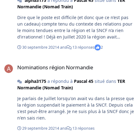
alpha3175
a répondu à
Pascal 45
situé dans
TER
aimable autorisation.
Normandie (Nomad Train)
Dire que le poste est difficile (et donc que ce n’est pas
un cadeau) compte tenu du contexte des relations pour
le moins tendues entre la région et la SNCF n’a rien
d’irrationnel ! Déjà en Juillet 2020 la région avait
suspendu ses paiements en raison de la qualité de
30 septembre 2021
4 ans
13 réponses
2
service qu’elle jugeait insuffisante. Bis repetita fin juillet
2021 avec des menaces identiques et des termes peu
Nominations région Normandie
flatteurs dans la lettre envoyée au président de la SNCF
Nominations région Normandie
: « conditions de transport déplorables », « mauvaise
gestion des compositions », « conditions de voyage
alpha3175
a répondu à
Pascal 45
situé dans
TER
inacceptables, « ces problèmes récurrents … conduisent
Normandie (Nomad Train)
à détériorer la confiance des voyageurs », « multiples
dysfonctionnements » et, en conclusion, la région qui
Je parlais de Juillet lorsqu'on avait vu dans la presse que
demandait la mise en place d’ "un plan d'action révisé,
la région suspendait le paiement à la SNCF. Depuis cela
avec un calendrier précis et rapide de mise en œuvre".
s'est peut-être arrangé. Je ne suis plus à la SNCF donc je
Je rappelle qu’il y a depuis l’automne 2020 un «
n'en sais rien.
directeur de la performance du système ferroviaire des
lignes normandes » en appui des dirigeants régionaux
29 septembre 2021
4 ans
13 réponses
Réseau et Voyageurs et que, visiblement, cela n’a pas