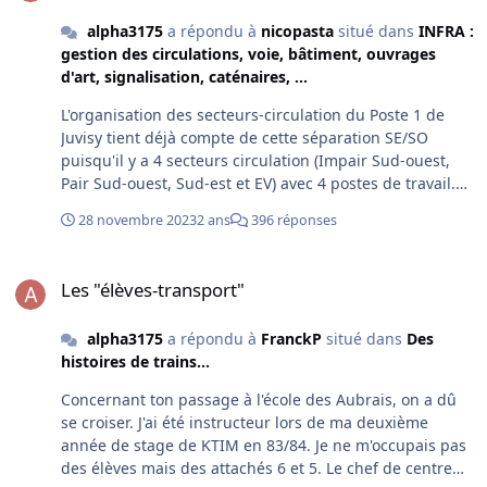
https://cheminot-transport.com/2021/06/la-realisation-
des-enclenchements-mecaniques-partie-2.html
alpha3175
a répondu à
nicopasta
situé dans
INFRA :
https://cheminot-transport.com/2023/03/exemples-d-
gestion des circulations, voie, bâtiment, ouvrages
enclenchements-mecaniques-d-itineraires.html
d'art, signalisation, caténaires, ...
L'organisation des secteurs-circulation du Poste 1 de
Juvisy tient déjà compte de cette séparation SE/SO
puisqu'il y a 4 secteurs circulation (Impair Sud-ouest,
Pair Sud-ouest, Sud-est et EV) avec 4 postes de travail.
Les circulations qui passent d'un secteur à l'autre sont
28 novembre 2023
2 ans
396 réponses
annoncées par le SNST sur le TCO. Je ne pense pas que
cela soit le problème pour une commande à distance. A
Les "élèves-transport"
mon avis c'est plus la gestion du trafic banlieue (70 000
Les "élèves-transport"
voy par jour) sans être sur place et sans avoir une vue
globale sur les quais (les caméras ne remplacent pas la
alpha3175
a répondu à
FranckP
situé dans
Des
vue d'ensemble), comme on peut le faire en regardant
histoires de trains...
par les parois vitrées, qui serait certainement moins
efficace tant au niveau des annonces que des
Concernant ton passage à l'école des Aubrais, on a dû
changements de voie que des mesures à prendre en
se croiser. J'ai été instructeur lors de ma deuxième
cas de "désheurement" ou lors d'accidents de voyageurs
année de stage de KTIM en 83/84. Je ne m'occupais pas
(sûrement moins nombreux depuis le retrait des Z5300
des élèves mais des attachés 6 et 5. Le chef de centre
avec leurs barres montoires et leurs marche pieds