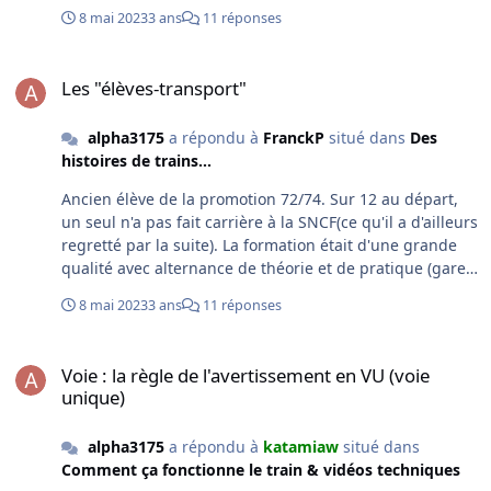
était Robin (qui avait remplacé Massoc) et les
d'accès).
8 mai 2023
3 ans
11 réponses
instructeurs s'appelaient Debray, Huillery, plus d'autres
dont je ne me souviens plus des noms. J'étais sur Paris
Les "élèves-transport"
SO à cette date là. Pour retrouver les noms de tes
Les "élèves-transport"
camarades tu peux essayer, si ce n'est déjà fait, de
regarder sur les sites "copains d'avant" "trombi" ou plus
alpha3175
a répondu à
FranckP
situé dans
Des
simplement FB.
histoires de trains...
Ancien élève de la promotion 72/74. Sur 12 au départ,
un seul n'a pas fait carrière à la SNCF(ce qu'il a d'ailleurs
regretté par la suite). La formation était d'une grande
qualité avec alternance de théorie et de pratique (gares
écoles VU et DV). L'examen final, au bout de deux ans
8 mai 2023
3 ans
11 réponses
(2B), était du niveau de CG3 mais il fallait attendre d'être
promu à 2C pour présenter le barrage (telle était sa
Voie : la règle de l'avertissement en VU (voie unique)
dénomination à l'époque). La plupart d'entre nous l'ont
Voie : la règle de l'avertissement en VU (voie
passé vers l'âge de 25 ans et nous sommes quelques
unique)
uns à avoir poursuivi avec les concours de KT puis
Inspecteur mouvement (qui s'appellera CTMV par la
alpha3175
a répondu à
katamiaw
situé dans
suite). On s'est revus avant la retraite deux fois dont une
Comment ça fonctionne le train & vidéos techniques
avec l'ancien chef du centre de formation puis pour le