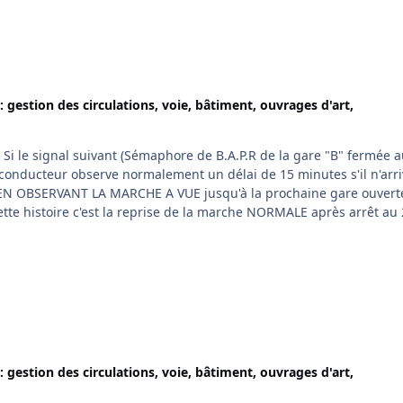
: gestion des circulations, voie, bâtiment, ouvrages d'art,
. Si le signal suivant (Sémaphore de B.A.P.R de la gare "B" fermée 
le conducteur observe normalement un délai de 15 minutes s'il n'arr
e EN OBSERVANT LA MARCHE A VUE jusqu'à la prochaine gare ouvert
e cette histoire c'est la reprise de la marche NORMALE après arrêt a
 n'arrive pas à se faire reconnaitre. Le schéma ci-joint vous appo
la remise en marche NORMALE du conducteur après s'être arrêté au 
 le Régulateur est en dérangement. J'espère avoir été plus explicit
n.
: gestion des circulations, voie, bâtiment, ouvrages d'art,