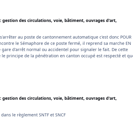
: gestion des circulations, voie, bâtiment, ouvrages d'art,
oit s'arrêter au poste de cantonnement automatique c'est donc POUR
contre le Sémaphore de ce poste fermé, il reprend sa marche EN
re d'arrêt normal ou accidentel pour signaler le fait. De cette
le principe de la pénétration en canton occupé est respecté et qu
allure le train précédent qui circule péniblement. Merci ACD01.
: gestion des circulations, voie, bâtiment, ouvrages d'art,
igé dans le règlement SNTF et SNCF