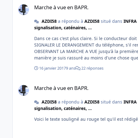
Marche à vue en BAPR.
Marche à vue en BAPR.
AZDI58
a répondu à
AZDI58
situé dans
INFRA 
signalisation, caténaires, ...
Dans ce cas c'est plus claire. Si le conducteur d
SIGNALER LE DERANGEMENT du téléphone, s'il ren
OBSERVANT LA MARCHE A VUE jusqu'à la première ga
manière je suis rassuré au moins d'une chose que 
deuxième train ne risque pas de rattraper à vive 
16 janvier 2017
9 ans
22 réponses
Marche à vue en BAPR.
Marche à vue en BAPR.
AZDI58
a répondu à
AZDI58
situé dans
INFRA 
signalisation, caténaires, ...
Voici le texte souligné au rouge tel qu'il est réd