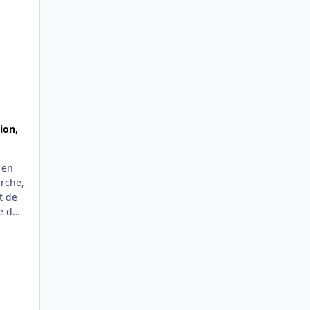
ion,
 en
erche,
t de
e de