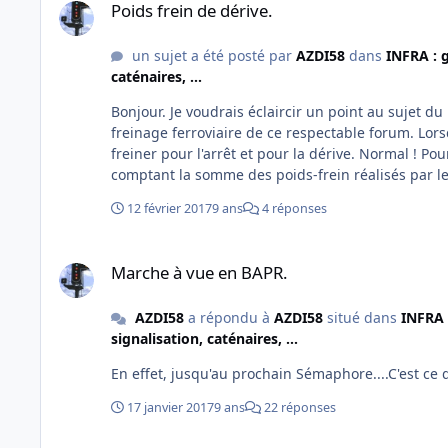
Poids frein de dérive.
un sujet a été posté par
AZDI58
dans
INFRA : g
caténaires, ...
Bonjour. Je voudrais éclaircir un point au sujet du poids-frein de dérive. Donc ce mail s'adresse à nos spécialistes du
freinage ferroviaire de ce respectable forum. Lorsque le freinage d'un train de marchandises n'est pas assuré, on doit le
freiner pour l'arrêt et pour la dérive. Normal ! Pour le calcul du poids frein de dérive, doit-il se faire uniquement en
comptant la somme des poids-frein réalisés par le
12 février 2017
9 ans
4 réponses
Marche à vue en BAPR.
Marche à vue en BAPR.
AZDI58
a répondu à
AZDI58
situé dans
INFRA 
signalisation, caténaires, ...
En effet, jusqu'au prochain Sémaphore....C'est ce q
17 janvier 2017
9 ans
22 réponses