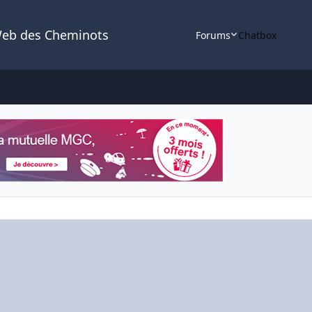
Web des Cheminots
Forums
Chatbox