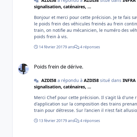
AZDI58
a répondu à
AZDI58
situé dans
INFRA 
signalisation, caténaires, ...
Bonjour et merci pour cette précision. Je te fais s
le poids frein des véhicules freinés au frein conti
train, on notifie au mécanicien, le numéro des véh
poids frein à vis.
14 février 2017
9 ans
4 réponses
Poids frein de dérive.
Poids frein de dérive.
AZDI58
a répondu à
AZDI58
situé dans
INFRA 
signalisation, caténaires, ...
Merci Chef pour cette précision. Il s'agit là d'un
d'application sur la composition des trains prenan
train pour détresse. Sur l'ancien il n'est fait allu
13 février 2017
9 ans
4 réponses
Poids frein de dérive.