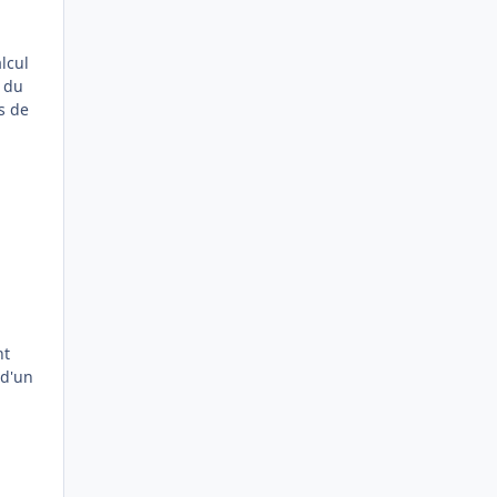
lcul
n du
s de
nt
 d'un