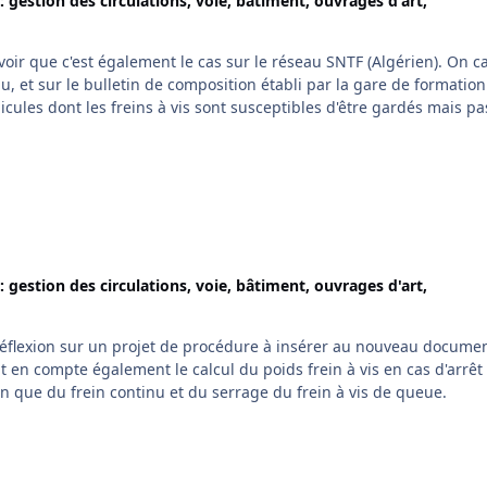
: gestion des circulations, voie, bâtiment, ouvrages d'art,
avoir que c'est également le cas sur le réseau SNTF (Algérien). On ca
nu, et sur le bulletin de composition établi par la gare de formatio
icules dont les freins à vis sont susceptibles d'être gardés mais pa
: gestion des circulations, voie, bâtiment, ouvrages d'art,
e réflexion sur un projet de procédure à insérer au nouveau docume
t en compte également le calcul du poids frein à vis en cas d'arrêt
sion que du frein continu et du serrage du frein à vis de queue.