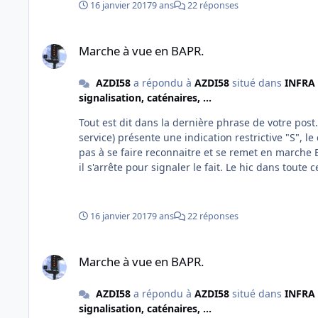
16 janvier 2017
9 ans
22 réponses
Marche à vue en BAPR.
Marche à vue en BAPR.
AZDI58
a répondu à
AZDI58
situé dans
INFRA 
signalisation, caténaires, ...
Tout est dit dans la dernière phrase de votre post
service) présente une indication restrictive "S", 
pas à se faire reconnaitre et se remet en march
il s'arrête pour signaler le fait. Le hic dans tout
Sémaphore fermé lui aussi, alors que le conducteur
peut être des clarifications sur le problème de 
la gare "B" fermée au service où le téléphone avec
16 janvier 2017
9 ans
22 réponses
cette fois-ci et merci à tous pour votre contributio
Marche à vue en BAPR.
Marche à vue en BAPR.
AZDI58
a répondu à
AZDI58
situé dans
INFRA 
signalisation, caténaires, ...