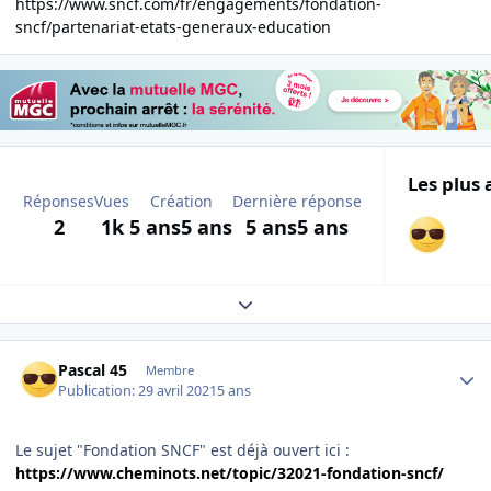
https://www.sncf.com/fr/engagements/fondation-
sncf/partenariat-etats-generaux-education
Les plus 
Réponses
Vues
Création
Dernière réponse
2
1k
5 ans
5 ans
5 ans
5 ans
Expand topic overview
Author stats
Pascal 45
Membre
Publication:
29 avril 2021
5 ans
Le sujet "Fondation SNCF" est déjà ouvert ici
:
https://www.cheminots.net/topic/32021-fondation-sncf/