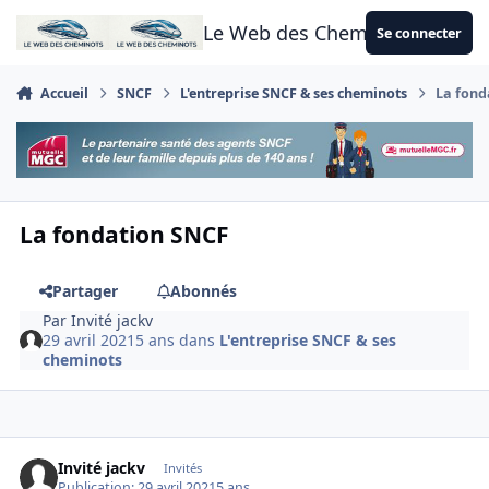
Aller au contenu
Le Web des Cheminots
Se connecter
Accueil
SNCF
L'entreprise SNCF & ses cheminots
La fond
La fondation SNCF
Partager
Abonnés
Par
Invité jackv
29 avril 2021
5 ans
dans
L'entreprise SNCF & ses
cheminots
Invité jackv
Invités
Publication:
29 avril 2021
5 ans