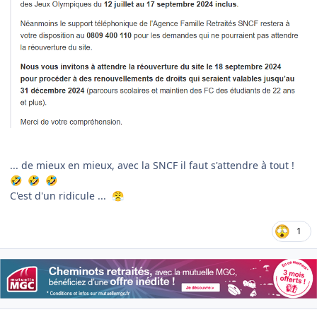
... de mieux en mieux, avec la SNCF il faut s'attendre à tout !
🤣
🤣
🤣
C'est d'un ridicule ...
😤
1
Author stats