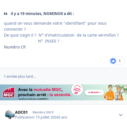
il y a 19 minutes, NOMINOE a dit :
quand on vous demande votre "identifiant" pour vous
connecter ?
De quoi s'agit-il ? N° d'imatriculation de la carte vermillon ?
N° INSEE ?
Numéro CP.
1
1 année plus tard...
Author stats
ADC01
Membre SNCF
Publication:
15 juillet 2024
2 ans