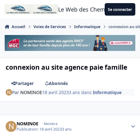
Aller au contenu
Le Web des Cheminots
Se connecter
Accueil
Voies de Services
Informatique
connexion au sit
connexion au site agence paie famille
Partager
Abonnés
Par
NOMINOE
18 avril 2023
3 ans
dans
Informatique
Author stats
NOMINOE
Membre
Publication:
18 avril 2023
3 ans