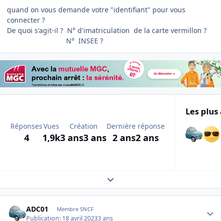
quand on vous demande votre "identifiant" pour vous
connecter ?
De quoi s'agit-il ? N° d'imatriculation de la carte vermillon ?
N° INSEE ?
Les plus 
Réponses
Vues
Création
Dernière réponse
4
1,9k
3 ans
3 ans
2 ans
2 ans
Expand topic overview
Author stats
ADC01
Membre SNCF
Publication:
18 avril 2023
3 ans