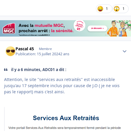
1
1
Author stats
Pascal 45
Membre
Publication:
15 juillet 2024
2 ans
il y a 6 minutes, ADC01 a dit :
Attention, le site "services aux retraités" est inaccessible
jusqu'au 17 septembre inclus pour cause de J.O ( je ne vois
pas le rapport) mais c'est ainsi.