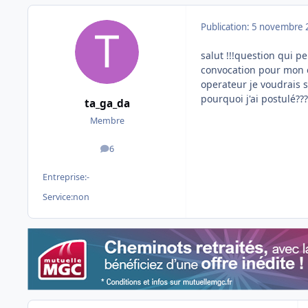
Publication:
5 novembre 
salut !!!question qui pe
convocation pour mon 
operateur je voudrais s
pourquoi j'ai postulé?
ta_ga_da
Membre
6
messages
Entreprise:
-
Service:
non