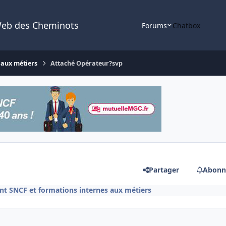
Web des Cheminots
Forums
Chatbox
 aux métiers
Attaché Opérateur?svp
Partager
Abonn
t SNCF et formations internes aux métiers