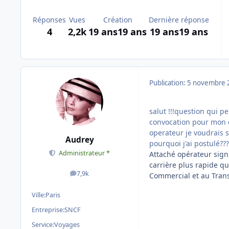
Réponses
Vues
Création
Dernière réponse
4
2,2k
19 ans
19 ans
19 ans
19 ans
Publication:
5 novembre 
salut !!!question qui pe
convocation pour mon 
operateur je voudrais s
Audrey
pourquoi j'ai postulé?
Administrateur *
Attaché opérateur sign
carrière plus rapide qu
7,9k
Commercial et au Tran
messages
Ville:
Paris
Entreprise:
SNCF
Service:
Voyages