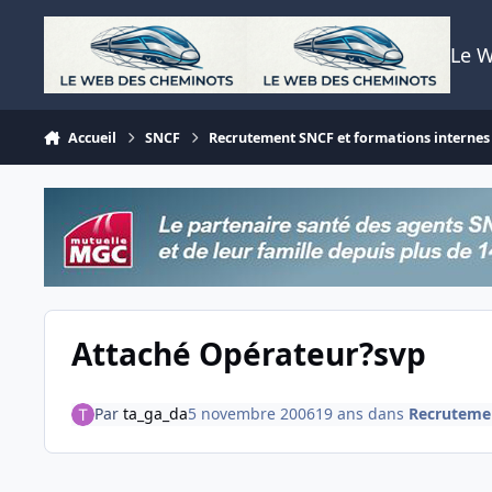
Aller au contenu
Le 
Accueil
SNCF
Recrutement SNCF et formations internes
Attaché Opérateur?svp
Par
ta_ga_da
5 novembre 2006
19 ans
dans
Recrutemen