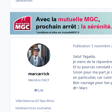
Service:
non
Publication:
5 novembre 
Salut Tagada,
Je viens de te répond
Et tu pourras constaté
Sinon pour ma part je 
marcarrick
en particulier, car com
Membre SNCF
Bon courage pour ton 
@+ Marc
3,4k
messages
Ville:
Obernai (67 Bas-Rhin)
Hobbies:
Vous souhaitez