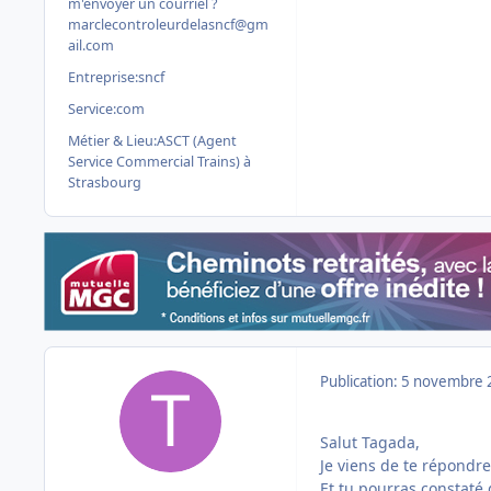
m'envoyer un courriel ?
marclecontroleurdelasncf@gm
ail.com
Entreprise:
sncf
Service:
com
Métier & Lieu:
ASCT (Agent
Service Commercial Trains) à
Strasbourg
Publication:
5 novembre 
Salut Tagada,
Je viens de te répond
Et tu pourras constaté