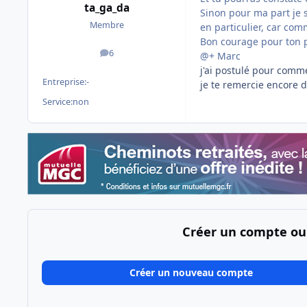
ta_ga_da
Sinon pour ma part je 
Membre
en particulier, car com
Bon courage pour ton 
6
@+ Marc
messages
j'ai postulé pour comme
Entreprise:
-
je te remercie encore d
Service:
non
Créer un compte ou
Créer un nouveau compte