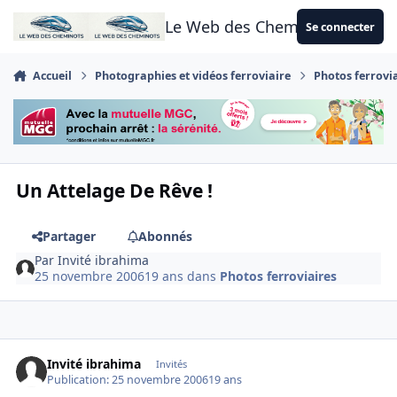
Aller au contenu
Le Web des Cheminots
Se connecter
Accueil
Photographies et vidéos ferroviaire
Photos ferrovi
Un Attelage De Rêve !
Partager
Abonnés
Par
Invité ibrahima
25 novembre 2006
19 ans
dans
Photos ferroviaires
Invité ibrahima
Invités
Publication:
25 novembre 2006
19 ans