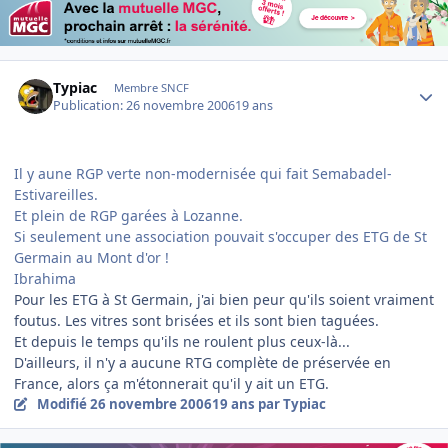
Author stats
Typiac
Membre SNCF
Publication:
26 novembre 2006
19 ans
Il y aune RGP verte non-modernisée qui fait Semabadel-
Estivareilles.
Et plein de RGP garées à Lozanne.
Si seulement une association pouvait s'occuper des ETG de St
Germain au Mont d'or !
Ibrahima
Pour les ETG à St Germain, j'ai bien peur qu'ils soient vraiment
foutus. Les vitres sont brisées et ils sont bien taguées.
Et depuis le temps qu'ils ne roulent plus ceux-là...
D'ailleurs, il n'y a aucune RTG complète de préservée en
France, alors ça m'étonnerait qu'il y ait un ETG.
Modifié
26 novembre 2006
19 ans
par Typiac