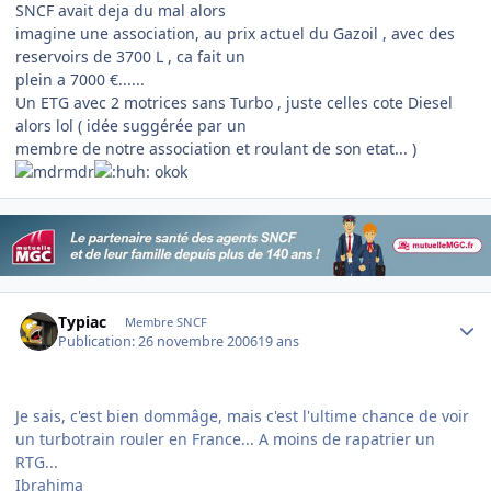
SNCF avait deja du mal alors
imagine une association, au prix actuel du Gazoil , avec des
reservoirs de 3700 L , ca fait un
plein a 7000 €......
Un ETG avec 2 motrices sans Turbo , juste celles cote Diesel
alors lol ( idée suggérée par un
membre de notre association et roulant de son etat... )
okok
Author stats
Typiac
Membre SNCF
Publication:
26 novembre 2006
19 ans
Je sais, c'est bien dommâge, mais c'est l'ultime chance de voir
un turbotrain rouler en France... A moins de rapatrier un
RTG...
Ibrahima