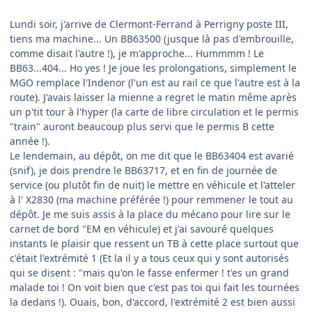
Lundi soir, j'arrive de Clermont-Ferrand à Perrigny poste III,
tiens ma machine... Un BB63500 (jusque là pas d'embrouille,
comme disait l'autre !), je m'approche... Hummmm ! Le
BB63...404... Ho yes ! Je joue les prolongations, simplement le
MGO remplace l'Indenor (l'un est au rail ce que l'autre est à la
route). J'avais laisser la mienne a regret le matin même après
un p'tit tour à l'hyper (la carte de libre circulation et le permis
"train" auront beaucoup plus servi que le permis B cette
année !).
Le lendemain, au dépôt, on me dit que le BB63404 est avarié
(snif), je dois prendre le BB63717, et en fin de journée de
service (ou plutôt fin de nuit) le mettre en véhicule et l'atteler
à l' X2830 (ma machine préférée !) pour remmener le tout au
dépôt. Je me suis assis à la place du mécano pour lire sur le
carnet de bord "EM en véhicule) et j'ai savouré quelques
instants le plaisir que ressent un TB à cette place surtout que
c'était l'extrémité 1 (Et la il y a tous ceux qui y sont autorisés
qui se disent : "mais qu'on le fasse enfermer ! t'es un grand
malade toi ! On voit bien que c'est pas toi qui fait les tournées
la dedans !). Ouais, bon, d'accord, l'extrémité 2 est bien aussi