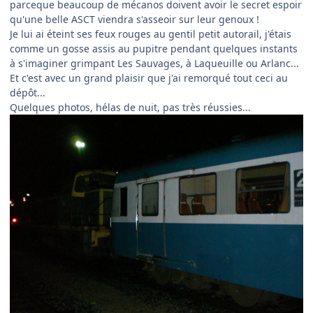
parceque beaucoup de mécanos doivent avoir le secret espoir
qu'une belle ASCT viendra s'asseoir sur leur genoux !
Je lui ai éteint ses feux rouges au gentil petit autorail, j'étais
comme un gosse assis au pupitre pendant quelques instants
à s'imaginer grimpant Les Sauvages, à Laqueuille ou Arlanc...
Et c'est avec un grand plaisir que j'ai remorqué tout ceci au
dépôt...
Quelques photos, hélas de nuit, pas très réussies...