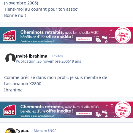
(Novembre 2006)
Tiens-moi au courant pour ton assoc'
Bonne nuit
Invité ibrahima
Invités
Publication:
26 novembre 2006
19 ans
Comme précisé dans mon profil, je suis membre de
l'association X2800...
Ibrahima
Author stats
Typiac
Membre SNCF