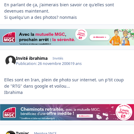
En parlant de ça, j'aimerais bien savoir ce qu'elles sont
devenues maintenant.
Si quelqu'un a des photos? nonmais
Invité ibrahima
Invités
Publication:
26 novembre 2006
19 ans
Elles sont en Iran, plein de photo sur internet. un p'tit coup
de "RTG" dans google et voilou...
Ibrahima
Author stats
Typiac
Membre SNCF