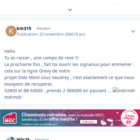
Expand topic overview
Author stats
km315
Membre
Publication:
25 novembre 2006
19 ans
Hello
Tu as raison , une compo de reve !!!
La prochaine fois , fait toi ouvrir les signanux pour emmener
cela sur la ligne Grevy de notre
projet Dole Mont sous Vaudrey , c'est exactement ce que nous
essayons de recuperer,
X2800 et BB 63000 , prends 2 XR6000 en passant ...
mdrmdr
Author stats
Nils25
Membre