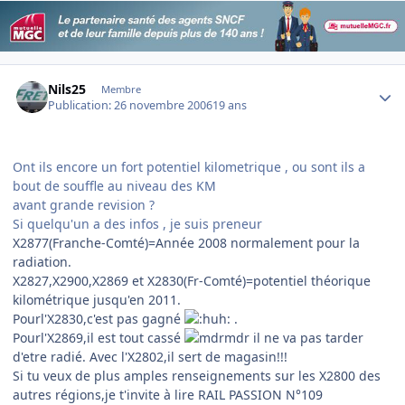
Author stats
Nils25
Membre
Publication:
26 novembre 2006
19 ans
Ont ils encore un fort potentiel kilometrique , ou sont ils a
bout de souffle au niveau des KM
avant grande revision ?
Si quelqu'un a des infos , je suis preneur
X2877(Franche-Comté)=Année 2008 normalement pour la
radiation.
X2827,X2900,X2869 et X2830(Fr-Comté)=potentiel théorique
kilométrique jusqu'en 2011.
Pourl'X2830,c'est pas gagné
.
Pourl'X2869,il est tout cassé
il ne va pas tarder
d'etre radié. Avec l'X2802,il sert de magasin!!!
Si tu veux de plus amples renseignements sur les X2800 des
autres régions,je t'invite à lire RAIL PASSION N°109