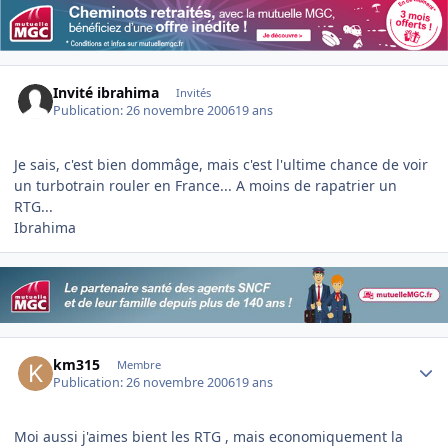
Invité ibrahima
Invités
Publication:
26 novembre 2006
19 ans
Je sais, c'est bien dommâge, mais c'est l'ultime chance de voir
un turbotrain rouler en France... A moins de rapatrier un
RTG...
Ibrahima
Author stats
km315
Membre
Publication:
26 novembre 2006
19 ans
Moi aussi j'aimes bient les RTG , mais economiquement la