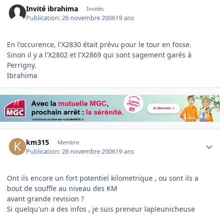
Invité ibrahima
Invités
Publication:
26 novembre 2006
19 ans
En l'occurence, l'X2830 était prévu pour le tour en fosse.
Sinon il y a l'X2802 et l'X2869 qui sont sagement garés à
Perrigny.
Ibrahima
Author stats
km315
Membre
Publication:
26 novembre 2006
19 ans
Ont ils encore un fort potentiel kilometrique , ou sont ils a
bout de souffle au niveau des KM
avant grande revision ?
Si quelqu'un a des infos , je suis preneur lapleunicheuse