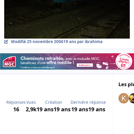
Modifié
25 novembre 2006
19 ans
par ibrahima
Les pl
Réponses
Vues
Création
Dernière réponse
16
2,9k
19 ans
19 ans
19 ans
19 ans