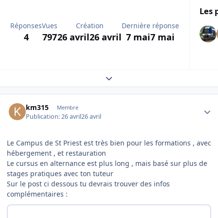
Les 
Réponses
Vues
Création
Dernière réponse
4
797
26 avril
26 avril
7 mai
7 mai
Expand topic overview
Author stats
km315
Membre
Publication:
26 avril
26 avril
Le Campus de St Priest est très bien pour les formations , avec
hébergement , et restauration
Le cursus en alternance est plus long , mais basé sur plus de
stages pratiques avec ton tuteur
Sur le post ci dessous tu devrais trouver des infos
complémentaires :