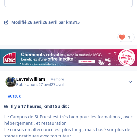
Modifié
26 avril
26 avril
par km315
1
Author stats
LeVraiWilliam
Membre
Publication:
27 avril
27 avril
AUTEUR
Il y a 17 heures, km315 a dit :
Le Campus de St Priest est très bien pour les formations , avec
hébergement , et restauration
Le cursus en alternance est plus long , mais basé sur plus de
stages pratiques avec ton tuteur