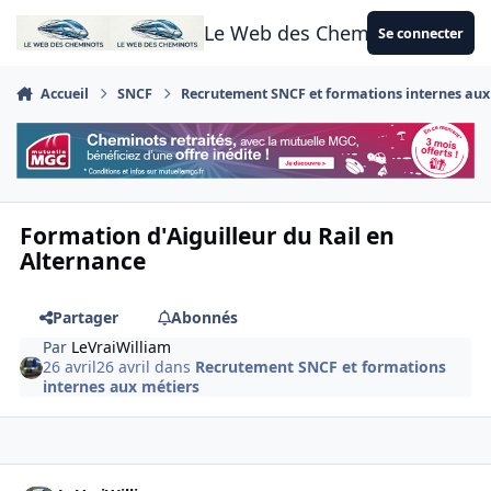
Aller au contenu
Le Web des Cheminots
Se connecter
Accueil
SNCF
Recrutement SNCF et formations internes aux
Formation d'Aiguilleur du Rail en
Alternance
Partager
Abonnés
Par
LeVraiWilliam
26 avril
26 avril
dans
Recrutement SNCF et formations
internes aux métiers
Author stats