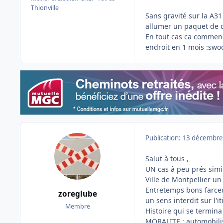
Thionville
Sans gravité sur la A31
allumer un paquet de c
En tout cas ca commence
endroit en 1 mois :swo
Publication:
13 décembre
Salut à tous ,
UN cas à peu prés simil
Ville de Montpellier u
Entretemps bons farceur
zoreglube
un sens interdit sur l'i
Membre
Histoire qui se termin
MORALITE : automobilist