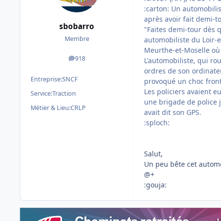
:carton: Un automobilis
après avoir fait demi-t
sbobarro
"Faites demi-tour dès q
Membre
automobiliste du Loir-
Meurthe-et-Moselle où i
918
L'automobiliste, qui r
messages
ordres de son ordinate
Entreprise:
SNCF
provoqué un choc fronta
Les policiers avaient eu
Service:
Traction
une brigade de police j
Métier & Lieu:
CRLP
avait dit son GPS.
:sploch:
Salut,
Un peu bête cet automobil
@+
:gouja: