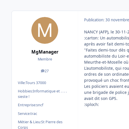
Publication:
30 novembre
NANCY (AFP), le 30-11-
:carton: Un automobilis
après avoir fait demi-t
"Faites demi-tour dès q
MgManager
automobiliste du Loir-
Membre
Meurthe-et-Moselle où i
L'automobiliste, qui r
27
messages
ordres de son ordinate
provoqué un choc fronta
Ville:
Tours 37000
Les policiers avaient eu
Hobbies:
Informatique et . . . .
une brigade de police j
sieste !
avait dit son GPS.
:sploch:
Entreprise:
sncf
Service:
trac
Métier & Lieu:
St Pierre des
Corps