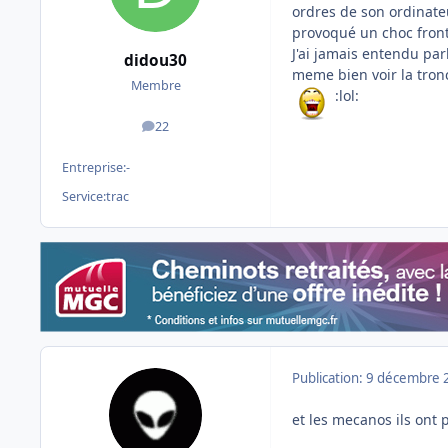
ordres de son ordinate
provoqué un choc fronta
J'ai jamais entendu par
didou30
meme bien voir la tronc
Membre
:lol:
22
messages
Entreprise:
-
Service:
trac
Publication:
9 décembre 
et les mecanos ils ont p