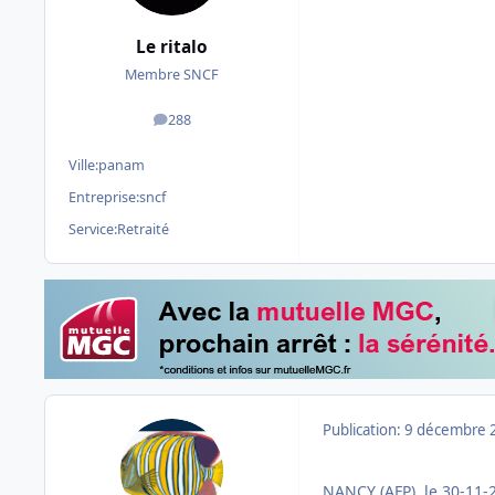
Le ritalo
Membre SNCF
288
messages
Ville:
panam
Entreprise:
sncf
Service:
Retraité
Publication:
9 décembre 
NANCY (AFP), le 30-11-