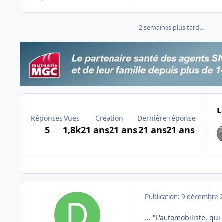
2 semaines plus tard...
L
Réponses
Vues
Création
Dernière réponse
5
1,8k
21 ans
21 ans
21 ans
21 ans
Publication:
9 décembre 
... "L'automobiliste, q