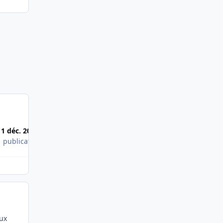
11 déc. 2004
1 publication
aux