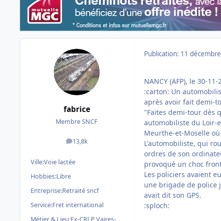
Publication:
11 décembre
NANCY (AFP), le 30-11-
:carton: Un automobilis
après avoir fait demi-t
fabrice
"Faites demi-tour dès q
Membre SNCF
automobiliste du Loir-
Meurthe-et-Moselle où i
13,8k
L'automobiliste, qui r
messages
ordres de son ordinate
Ville:
Voie lactée
provoqué un choc fron
Les policiers avaient eu
Hobbies:
Libre
une brigade de police j
Entreprise:
Retraité sncf
avait dit son GPS.
Service:
Fret international
:sploch:
Métier & Lieu:
Ex-CRLP Vaires-