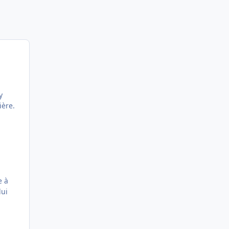
y
ière.
e à
lui