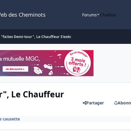
Web des Cheminots
Forums
Chatbox
t "faites Demi-tour", Le Chauffeur S'exéc
r", Le Chauffeur
Partager
Abonn
e causette