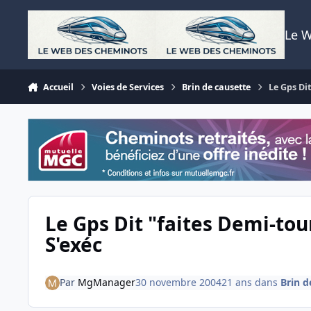
Aller au contenu
Le 
Accueil
Voies de Services
Brin de causette
Le Gps Di
Le Gps Dit "faites Demi-tou
S'exéc
Par
MgManager
30 novembre 2004
21 ans
dans
Brin d