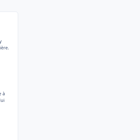
y
ière.
e à
lui