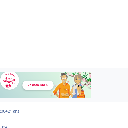
2004
21 ans
2004