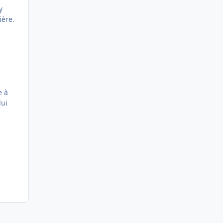
y
ière.
e à
lui