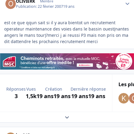
OLIVIERK
Membre
Publication:
22 février 2007
19 ans
est ce que qqun sait si il y aura bientot un recrutement
operateur maintenance des voies dans le bassin ouest(nantes
angers le mans tour)?merci j ai reussi P3 mais non pris on ma
dit dattendre les prochains recrutement merci
Les pl
Réponses
Vues
Création
Dernière réponse
3
1,5k
19 ans
19 ans
19 ans
19 ans
Expand topic overview
Author stats