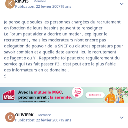
km315
Membre
Publication:
22 février 2007
19 ans
Je pense que seules les personnes chargées du recrutement
en fonction de leurs besoins peuvent te renseigner
Le Forum peut aider a decrire un metier , expliquer le
recrutement , mais les moderateurs n'ont encore pas
delegation de pouvoir de la SNCF ou d'autres operateurs pour
savoir combien et a quelle date auront lieu le recrutement
de l'agent x ou Y . Rapproche toi peut etre regulierement du
service qui t'as fait passer P3 , c'est peut etre le plus fiable
des informateurs en ce domaine .
:)
Author stats
OLIVIERK
Membre
Publication:
22 février 2007
19 ans