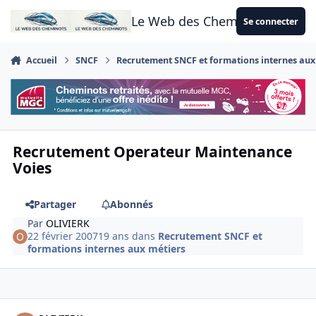
Aller au contenu
Le Web des Cheminots
Se connecter
Accueil
SNCF
Recrutement SNCF et formations internes aux
Recrutement Operateur Maintenance
Voies
Partager
Abonnés
Par
OLIVIERK
22 février 2007
19 ans
dans
Recrutement SNCF et
formations internes aux métiers
Author stats