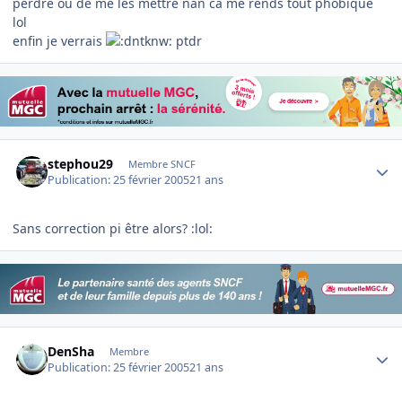
perdre ou de me les mettre nan ca me rends tout phobique
lol
enfin je verrais
ptdr
Author stats
stephou29
Membre SNCF
Publication:
25 février 2005
21 ans
Sans correction pi être alors? :lol:
Author stats
DenSha
Membre
Publication:
25 février 2005
21 ans