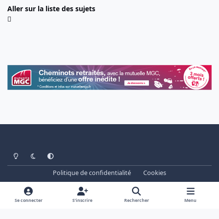
Aller sur la liste des sujets
Light Mode
Dark Mode
System Preference
Politique de confidentialité
Cookies
www.cheminots.net - Forum Libre depuis 2003
Powered by
Invision Community
Se connecter
S’inscrire
Rechercher
Menu