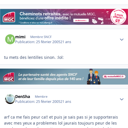
Author stats
mimi
Membre SNCF
Publication:
25 février 2005
21 ans
tu mets des lentilles sinon. :lol:
Author stats
DenSha
Membre
Publication:
25 février 2005
21 ans
arf ca me fais peur ca!! et puis je sais pas si je supporterais
avec mes yeux a problemes lol jaurais toujours peur de les