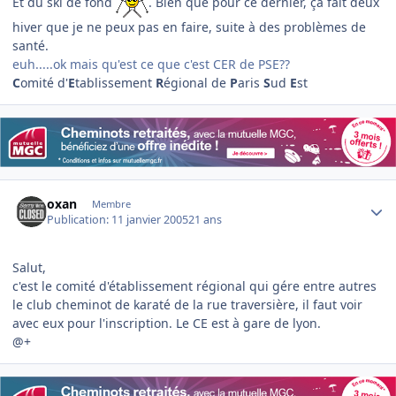
Et du ski de fond
. Bien que pour ce dernier, ça fait deux
hiver que je ne peux pas en faire, suite à des problèmes de
santé.
euh.....ok mais qu'est ce que c'est CER de PSE??
C
omité d'
E
tablissement
R
égional de
P
aris
S
ud
E
st
Author stats
oxan
Membre
Publication:
11 janvier 2005
21 ans
Salut,
c'est le comité d'établissement régional qui gére entre autres
le club cheminot de karaté de la rue traversière, il faut voir
avec eux pour l'inscription. Le CE est à gare de lyon.
@+