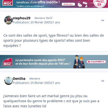
Author stats
stephou29
Membre SNCF
Publication:
25 février 2005
21 ans
Ce sont des salles de sport, type fitness? ou bien des salles de
sports pour plusieurs types de sports? elles sont bien
equipées ?
Author stats
DenSha
Membre
Publication:
25 février 2005
21 ans
j'aimerais bien faire un art martial genre jiu jitsu ou
quelquechose du genre le probleme c est que je suis pas a
l'aise avec mes lunettes lol