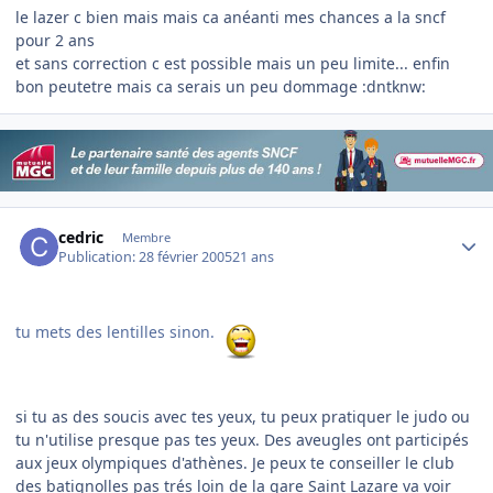
le lazer c bien mais mais ca anéanti mes chances a la sncf
pour 2 ans
et sans correction c est possible mais un peu limite... enfin
bon peutetre mais ca serais un peu dommage :dntknw:
Author stats
cedric
Membre
Publication:
28 février 2005
21 ans
tu mets des lentilles sinon.
si tu as des soucis avec tes yeux, tu peux pratiquer le judo ou
tu n'utilise presque pas tes yeux. Des aveugles ont participés
aux jeux olympiques d'athènes. Je peux te conseiller le club
des batignolles pas trés loin de la gare Saint Lazare va voir