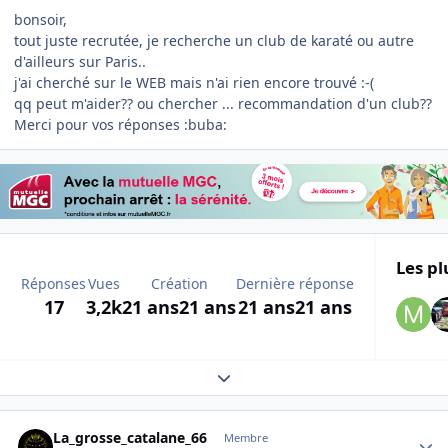
bonsoir,
tout juste recrutée, je recherche un club de karaté ou autre
d'ailleurs sur Paris..
j'ai cherché sur le WEB mais n'ai rien encore trouvé :-(
qq peut m'aider?? ou chercher ... recommandation d'un club??
Merci pour vos réponses :buba:
Les pl
Réponses
Vues
Création
Dernière réponse
17
3,2k
21 ans
21 ans
21 ans
21 ans
Expand topic overview
Author stats
La_grosse_catalane_66
Membre