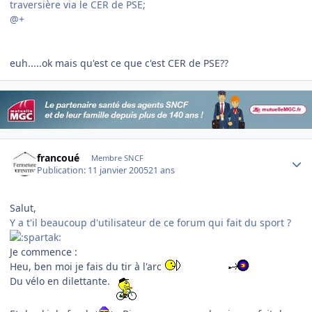
traversière via le CER de PSE;
@+
euh.....ok mais qu'est ce que c'est CER de PSE??
Author stats
francoué
Membre SNCF
Publication:
11 janvier 2005
21 ans
Salut,
Y a t'il b
eau
c
ou
p d'utilisateur de ce forum qui fait du sport ?
Je commence :
Heu, ben moi je fais du tir à l'arc
Du vélo en dilettante.