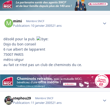
Author stats
mimi
Membre SNCF
Publication:
10 janvier 2005
21 ans
désolé pour la pub.
Dojo du bon conseil
6 rue albert de lapparent
75007 PARIS
métro ségur
au fait ce n'est pas un club de cheminots du ce.
Author stats
stephou29
Membre SNCF
Publication:
11 janvier 2005
21 ans