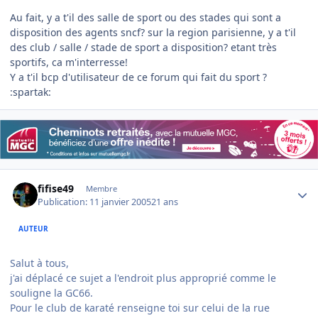
Au fait, y a t'il des salle de sport ou des stades qui sont a
disposition des agents sncf? sur la region parisienne, y a t'il
des club / salle / stade de sport a disposition? etant très
sportifs, ca m'interresse!
Y a t'il bcp d'utilisateur de ce forum qui fait du sport ?
:spartak:
Author stats
fifise49
Membre
Publication:
11 janvier 2005
21 ans
AUTEUR
Salut à tous,
j'ai déplacé ce sujet a l'endroit plus approprié comme le
souligne la GC66.
Pour le club de karaté renseigne toi sur celui de la rue