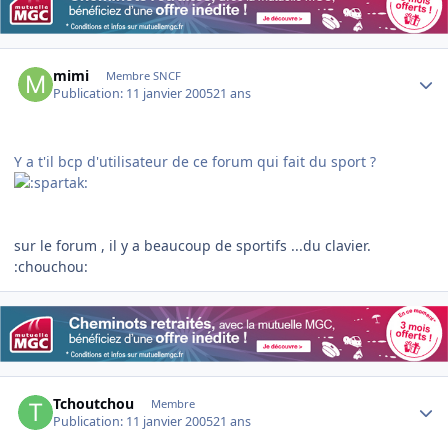
Author stats
mimi
Membre SNCF
Publication:
11 janvier 2005
21 ans
Y a t'il bcp d'utilisateur de ce forum qui fait du sport ?
sur le forum , il y a beaucoup de sportifs ...du clavier.
:chouchou:
Author stats
Tchoutchou
Membre
Publication:
11 janvier 2005
21 ans