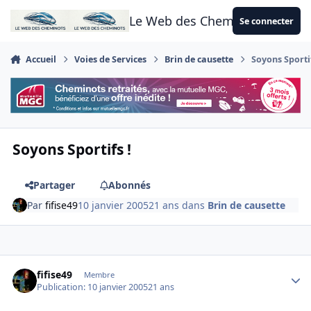
Aller au contenu
Le Web des Cheminots
Se connecter
Accueil
Voies de Services
Brin de causette
Soyons Sportif
Soyons Sportifs !
Partager
Abonnés
Par
fifise49
10 janvier 2005
21 ans
dans
Brin de causette
Author stats
fifise49
Membre
Publication:
10 janvier 2005
21 ans