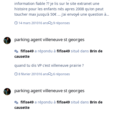
information fiable ?? je lis sur le site extranet une
histoire pour les enfants nés apres 2008 qu'on peut
toucher max jusqu'à 50€ ... j'ai envoyé une question à
l'agence famille, on me dit de contacter la CAF?? ca veut
14 mars 2010
16 ans
9 réponses
dire quoi je dois maintenant m'inscrire à la CAF pour
toucher un complément pour les frais de garde ?? j'en
parking agent villeneuve st georges
suis à plus de 450€ par mois ... commence à faire mal !
parking agent villeneuve st georges
fifise49
a répondu à
fifise49
situé dans
Brin de
causette
quand tu dis VP c'est villeneuve prairie ?
8 février 2010
16 ans
6 réponses
parking agent villeneuve st georges
parking agent villeneuve st georges
fifise49
a répondu à
fifise49
situé dans
Brin de
causette