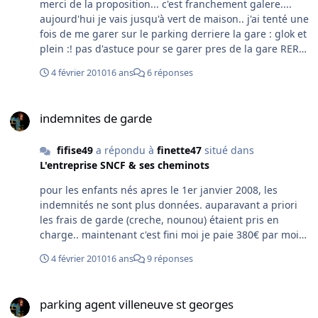
merci de la proposition... c'est franchement galere....
aujourd'hui je vais jusqu'à vert de maison.. j'ai tenté une
fois de me garer sur le parking derriere la gare : glok et
plein :! pas d'astuce pour se garer pres de la gare RER
??? c'est quand meme triste de faire 10 bornes de plus !!
4 février 2010
16 ans
6 réponses
indemnites de garde
indemnites de garde
fifise49
a répondu à
finette47
situé dans
L'entreprise SNCF & ses cheminots
pour les enfants nés apres le 1er janvier 2008, les
indemnités ne sont plus données. auparavant a priori
les frais de garde (creche, nounou) étaient pris en
charge.. maintenant c'est fini moi je paie 380€ par mois
à la creche familiale, paie 2,90€ par heure de garde..
4 février 2010
16 ans
9 réponses
pas moins / pas plus la sncf ne me donne rien...
parking agent villeneuve st georges
parking agent villeneuve st georges