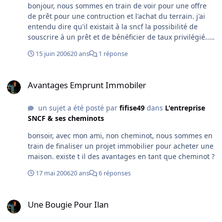
bonjour, nous sommes en train de voir pour une offre
de prêt pour une contruction et l'achat du terrain. j'ai
entendu dire qu'il existait à la sncf la possibilité de
souscrire à un prêt et de bénéficier de taux privilégié..
Merci pour vos infos
15 juin 2006
20 ans
1 réponse
Avantages Emprunt Immobiler
Avantages Emprunt Immobiler
un sujet a été posté par
fifise49
dans
L'entreprise
SNCF & ses cheminots
bonsoir, avec mon ami, non cheminot, nous sommes en
train de finaliser un projet immobilier pour acheter une
maison. existe t il des avantages en tant que cheminot ?
17 mai 2006
20 ans
6 réponses
Une Bougie Pour Ilan
Une Bougie Pour Ilan