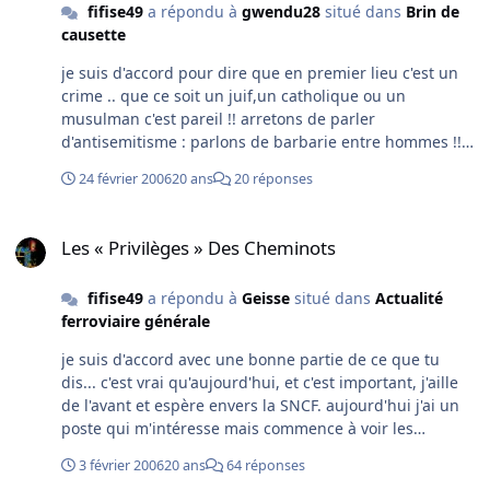
fifise49
a répondu à
gwendu28
situé dans
Brin de
causette
je suis d'accord pour dire que en premier lieu c'est un
crime .. que ce soit un juif,un catholique ou un
musulman c'est pareil !! arretons de parler
d'antisemitisme : parlons de barbarie entre hommes !!
au début, on nous a dit que plusieurs hommes avaient
24 février 2006
20 ans
20 réponses
été "dragués" étaient ils tous juifs???
Les « Privilèges » Des Cheminots
Les « Privilèges » Des Cheminots
fifise49
a répondu à
Geisse
situé dans
Actualité
ferroviaire générale
je suis d'accord avec une bonne partie de ce que tu
dis... c'est vrai qu'aujourd'hui, et c'est important, j'aille
de l'avant et espère envers la SNCF. aujourd'hui j'ai un
poste qui m'intéresse mais commence à voir les
retranchements de l'administratif "rouleau
3 février 2006
20 ans
64 réponses
compresseur" au recrutement, on ne m'a pas menti en