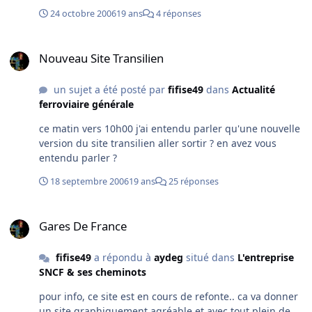
24 octobre 2006
19 ans
4 réponses
Nouveau Site Transilien
Nouveau Site Transilien
un sujet a été posté par
fifise49
dans
Actualité
ferroviaire générale
ce matin vers 10h00 j'ai entendu parler qu'une nouvelle
version du site transilien aller sortir ? en avez vous
entendu parler ?
18 septembre 2006
19 ans
25 réponses
Gares De France
Gares De France
fifise49
a répondu à
aydeg
situé dans
L'entreprise
SNCF & ses cheminots
pour info, ce site est en cours de refonte.. ca va donner
un site graphiquement agréable et avec tout plein de