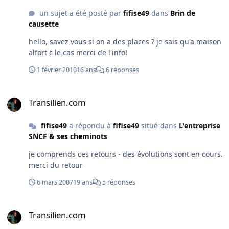
un sujet a été posté par
fifise49
dans
Brin de
causette
hello, savez vous si on a des places ? je sais qu'a maison
alfort c le cas merci de l'info!
1 février 2010
16 ans
6 réponses
Transilien.com
Transilien.com
fifise49
a répondu à
fifise49
situé dans
L'entreprise
SNCF & ses cheminots
je comprends ces retours - des évolutions sont en cours.
merci du retour
6 mars 2007
19 ans
5 réponses
Transilien.com
Transilien.com