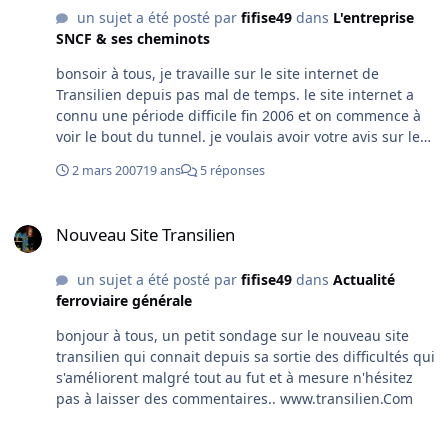
un sujet a été posté par
fifise49
dans
L'entreprise
SNCF & ses cheminots
bonsoir à tous, je travaille sur le site internet de
Transilien depuis pas mal de temps. le site internet a
connu une période difficile fin 2006 et on commence à
voir le bout du tunnel. je voulais avoir votre avis sur le
site internet concernant les informations générales
2 mars 2007
19 ans
5 réponses
(horaires, trafic, tarifs) mais également une nouvelle
rubrique sur lequel on s'est vraiment investi : CITYLIEN.
Nouveau Site Transilien
c'est une rubrique qui permet aux internautes de
Nouveau Site Transilien
connaître les évènements en Ile de France
particulièrement sur les départements hors de Paris.
un sujet a été posté par
fifise49
dans
Actualité
merci de votre retour www.transilien.com
ferroviaire générale
www.transilien.com/web/site/citylien N'HESITEZ PAS A
LAISSER DES COMMENTAIRES !!!
bonjour à tous, un petit sondage sur le nouveau site
transilien qui connait depuis sa sortie des difficultés qui
s'améliorent malgré tout au fut et à mesure n'hésitez
pas à laisser des commentaires.. www.transilien.Com