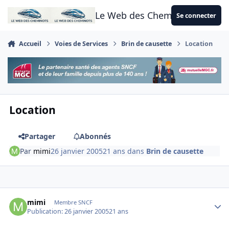
Aller au contenu
Le Web des Cheminots
Se connecter
Accueil
Voies de Services
Brin de causette
Location
Location
Partager
Abonnés
Par
mimi
26 janvier 2005
21 ans
dans
Brin de causette
Author stats
mimi
Membre SNCF
Publication:
26 janvier 2005
21 ans