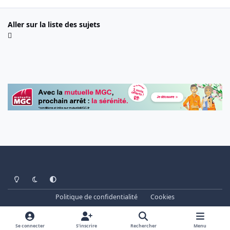
Aller sur la liste des sujets
Light Mode
Dark Mode
System Preference
Politique de confidentialité
Cookies
www.cheminots.net - Forum Libre depuis 2003
Powered by
Invision Community
Se connecter
S’inscrire
Rechercher
Menu