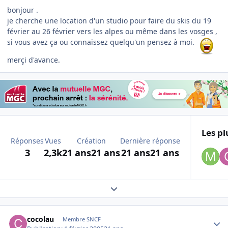
bonjour .
je cherche une location d'un studio pour faire du skis du 19
février au 26 février vers les alpes ou même dans les vosges ,
si vous avez ça ou connaissez quelqu'un pensez à moi.
merçi d'avance.
Les pl
Réponses
Vues
Création
Dernière réponse
3
2,3k
21 ans
21 ans
21 ans
21 ans
Expand topic overview
Author stats
cocolau
Membre SNCF