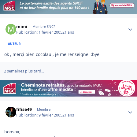
Author stats
mimi
Membre SNCF
Publication:
1 février 2005
21 ans
AUTEUR
ok , merçi bien cocolau , je me renseigne. :bye:
2 semaines plus tard...
Author stats
fifise49
Membre
Publication:
9 février 2005
21 ans
bonsoir,