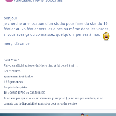
Publication:
1 février 2005
21 ans
bonjour .
je cherche une location d'un studio pour faire du skis du 19
février au 26 février vers les alpes ou même dans les vosges ,
si vous avez ça ou connaissez quelqu'un pensez à moi.
merçi d'avance.
Salut Mimi !
J'ai vu ça affiché au foyer du Havre hier, et j'ai pensé à toi …
Les Menuires
appartement tout équipé
4 à 5 personnes
Au pieds des pistes
Tel : 0688746799 ou 0235648459
Je ne sais pas qui le loue ( un cheminot je suppose ), je ne sais pas combien, et ne
connais pas la disponibilité, mais si ça peut te rendre service