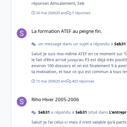
réponses Amicalement, Seb
26 mai 2006
20 ans
5 réponses
La formation ATEF au peigne fin.
La formation ATEF au peigne fin.
un message dans un sujet a répondu à
Seb31
Salut! Je suis moi-même ATEF en ce moment sur Toulouse et je peux donc te donner quelques renseignements Bon déjà,
le fait d'être arrivé jusqu'au P3 est déjà très posit
environ 100 dossiers et on est finalement 9 à avoir été pris Ensuite, la clé est d'y aller détendu et ass
ta motivation, et tout ce qui est commun à tous les entretiens d'embauche E
épreuves que tu vas subir, c'est assez simple. Tou
15 mai 2006
20 ans
403 réponses
le P3 ( ), tu vas avoir un test de logique sur PC : tu as le plan très simplifié d'un village et tu dois accomplir des tâches
(aller acheter des timbres, passer prendre un billet
Riho Hiver 2005-2006
Ca, si t'es bien serein et que tu prends ton temps pour réfléchir, no problemo
Riho Hiver 2005-2006
test des manivelles Bon quand tu discutes avec les agents qui l'ont passé, tous s'accordent pour te dire que c'est un truc
super con et c'est vrai que ça l'est Alors en fait, tu est devant un écran en dessous duquel se trouvent 2 manivelles. Sur
Seb31
a répondu à
Seb31
situé dans
L'entrep
l'écran, tu peux voir une bille dans un chemin sinu
chemin en touchant le moins possible les bords 
Salut! Je l'ai celui-ci mais il n'est valable qu'à partir de Juillet Je recherche celui qui est en vigueur actuellement
et que l'autre sert à déplacer la bille de gauche à droite Un conseil : quand tu toucheras les bords du c