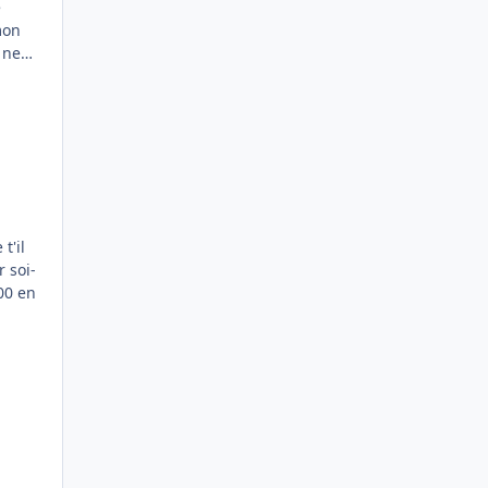
mon
 soi-
00 en