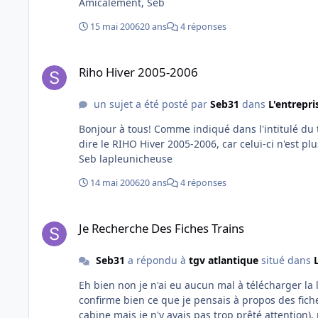
Amicalement, Seb
bille, le système va émettre un bruit puissant et pl
sang-froid, car le psy épie ta moindre réaction Après celà, tu vas avoir droit à l'entretien avec le psy qui va te demander
15 mai 2006
20 ans
4 réponses
ce que t'aimes dans la vie, si tu te sens bien dans ta peau et tout le tintoin Là aus
se passera bien. Enfin, tu vas passer l'entretien avec 2 agents SNCF dont le responsable de la formation et un agent
Riho Hiver 2005-2006
"normal". Celui-ci est assez long (environ 30 minu
Riho Hiver 2005-2006
pourquoi tu veux entrer dans la maison, qu'est ce qu
plus possible et savoir se montrer persuasif... Voilà j'ai fait le tour, si tu as d'autres questions, n'hésite pas et surtout ne
un sujet a été posté par
Seb31
dans
L'entrepr
Bonjour à tous! Comme indiqué dans l'intitulé du topic, je rechercherais le logiciel RIHO pour la période actuelle, c'est à
dire le RIHO Hiver 2005-2006, car celui-ci n'est plus dispo sur LWDR Y aurait-il un site q
Seb lapleunicheuse
14 mai 2006
20 ans
4 réponses
Je Recherche Des Fiches Trains
Je Recherche Des Fiches Trains
Seb31
a répondu à
tgv atlantique
situé dans
Eh bien non je n'ai eu aucun mal à télécharger la
confirme bien ce que je pensais à propos des fiche
cabine mais je n'y avais pas trop prêté attention),