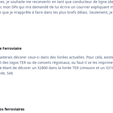
vec mon DPx qui m'a demandé de lui écrire un courrier expliquant 
e m'apprête à faire dans les plus brefs délais. Seulement, je ne
lement exprimer son désir de reconversion (auquel cas la-dite lettre
e de faire une véritable lettre de motivation? Par avance, merci
 Ferroviaire
des logos TER ou de conseils régionaux, ou faut-il se les imprimer
e étant de décorer un X2800 dans la livrée TER Limousin et un X21
TER Midi-Pyrénées. Merci par avance pour votre aide, Seb
s ferroviaires