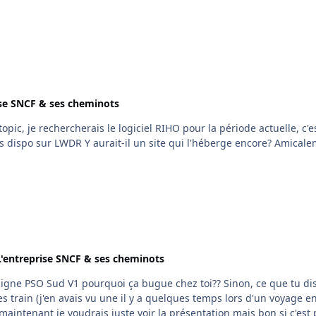
utôt stressant, et le truc c'est de ne pas s'énerver et de garder son
si, sois naturel dans tes réponses et tout
tes) et tu vas avoir à faire face à un multitude de questions du gen
e tu attends de la boîte etc... Là en fait, je pense il faut te "vend
ise SNCF & ses cheminots
stresse pas pour le P3, ce serait le meilleur moyen de te planter Amicalement, Seb
ui l'héberge encore? Amicalement,
L'entreprise SNCF & ses cheminots
 ligne PSO Sud V1 pourquoi ça bugue chez toi?? Sinon, ce que tu di
s train (j'en avais vu une il y a quelques temps lors d'un voyage e
 maintenant je voudrais juste voir la présentation mais bon si c'est