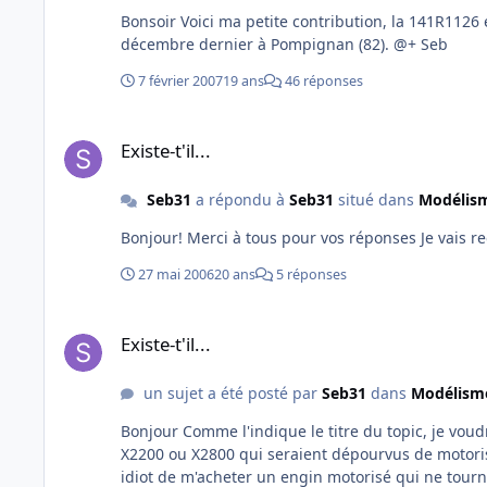
Bonsoir Voici ma petite contribution, la 141R1126 et sa rame composée de 5 DEV Inox et 2 voitures Type Est vue en
décembre dernier à Pompignan (82). @+ Seb
7 février 2007
19 ans
46 réponses
Existe-t'il...
Existe-t'il...
Seb31
a répondu à
Seb31
situé dans
Modélism
27 mai 2006
20 ans
5 réponses
Existe-t'il...
Existe-t'il...
un sujet a été posté par
Seb31
dans
Modélisme
Bonjour Comme l'indique le titre du topic, je voudrais savoir s'il existe en modèle réduit des autorails de type X2100,
X2200 ou X2800 qui seraient dépourvus de motorisation En effet, n'ayant pas la place pour construire un rés
idiot de m'acheter un engin motorisé qui ne tournerait jamais,