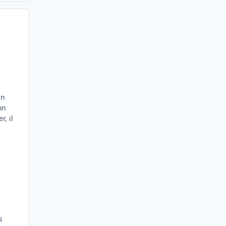
on
, il