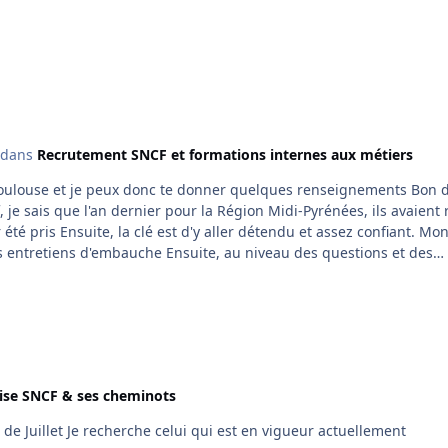
dans
Recrutement SNCF et formations internes aux métiers
if, je sais que l'an dernier pour la Région Midi-Pyrénées, ils avaient
ez confiant. Montre
nsuite, au niveau des questions et des
t d'abord, si je me souviens bien parce que je confonds souvent le 
 à la gare, poster une lettre...) en faisant le moins de trajet possib
 Ensuite, tu vas devoir passer le redoutable
rise SNCF & ses cheminots
eux, et le but de cette épreuve est de faire arriver la bille au bout
du chemin, sachant qu'une manivelle te permet de monter et desce
hemin avec la