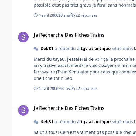
possible c'est pas très grave je ferai sans nonmais
4 avril 2006
20 ans
22 réponses
Je Recherche Des Fiches Trains
Je Recherche Des Fiches Trains
Seb31
a répondu à
tgv atlantique
situé dans
Merci du tuyau, j'essaierai de voir ça la prochaine fois que je serai en
on y trouve exactement? Je vais essayer de m'en br
ferroviaire (Train Simulator pour ceux qui connaiss
une fiche train Seb
4 avril 2006
20 ans
22 réponses
Je Recherche Des Fiches Trains
Je Recherche Des Fiches Trains
Seb31
a répondu à
tgv atlantique
situé dans
Salut à tous! Ce n'est vraiment pas possible d'en avoir une? Je voudrais aussi voir comment c'est fait étant donné que je