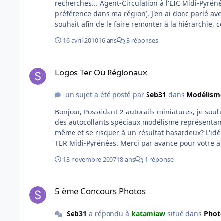
recherches... Agent-Circulation à l'EIC Midi-Pyrénées, je souhaite me reconvertir en tant que conducteur de ligne (de
préférence dans ma région). J'en ai donc parlé a
souhait afin de le faire remonter à la hiérarchie, ce que j
sais pas quoi mettre dans ce courrier, faut-il seu
16 avril 2010
16 ans
3 réponses
risque de ne pas dépasser les 3 lignes), ou est-il nécessair
pour votre aide! @+ Seb
Logos Ter Ou Régionaux
Logos Ter Ou Régionaux
un sujet a été posté par
Seb31
dans
Modélisme
Bonjour, Possédant 2 autorails miniatures, je souhaiterais décorer ceux-ci dans des livrées actuelles. Pour celà, existe t'il
des autocollants spéciaux modélisme représentant 
même et se risquer à un résultat hasardeux? L'idé
13 novembre 2007
18 ans
1 réponse
5 ème Concours Photos
5 ème Concours Photos
Seb31
a répondu à
katamiaw
situé dans
Photo