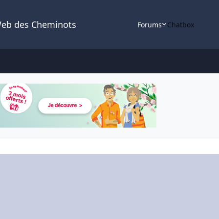
Web des Cheminots
Forums
Chatbox