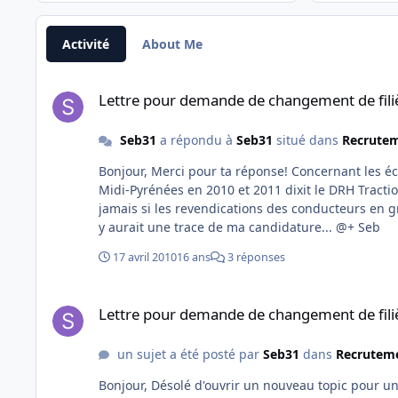
Activité
About Me
Lettre pour demande de changement de filière
Lettre pour demande de changement de fili
Seb31
a répondu à
Seb31
situé dans
Recrutem
Bonjour, Merci pour ta réponse! Concernant les écoles hors IDF, il est vrai que pour le moment aucune n'est prévue en
Midi-Pyrénées en 2010 et 2011 dixit le DRH Tractio
jamais si les revendications des conducteurs en 
y aurait une trace de ma candidature... @+ Seb
17 avril 2010
16 ans
3 réponses
Lettre pour demande de changement de filière
Lettre pour demande de changement de fili
un sujet a été posté par
Seb31
dans
Recruteme
Bonjour, Désolé d'ouvrir un nouveau topic pour un sujet qui a déjà du être abordé mais je n'ai rien trouvé lors de mes