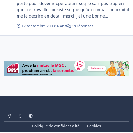
poste pour devenir operateurs seg je sais pas trop en
quoi ce travaille consiste si quelqu'un connait pourrait il
me le decrire en detail merci .j'ai une bonne
connaissance en electricite et je voudrais changer de
12 septembre 2009
16 ans
19 réponses
branche (je suis catenaire)
Light Mode
Dark Mode
System Preference
Politique de confidentialité
Cookies