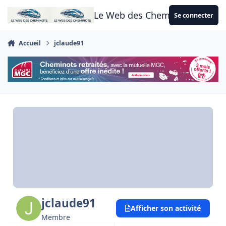
Aller au contenu
Le Web des Cheminots
Se connecter
Accueil
jclaude91
jclaude91
Afficher son activité
Membre