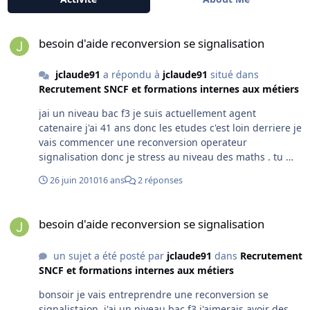
besoin d'aide reconversion se signalisation
besoin d'aide reconversion se signalisation
jclaude91
a répondu à
jclaude91
situé dans
Recrutement SNCF et formations internes aux métiers
jai un niveau bac f3 je suis actuellement agent
catenaire j'ai 41 ans donc les etudes c'est loin derriere je
vais commencer une reconversion operateur
signalisation donc je stress au niveau des maths . tu me
rassure car les integrales ,nombres complexe etc je
26 juin 2010
16 ans
2 réponses
connais plus rien .. merci de ta reponse
besoin d'aide reconversion se signalisation
besoin d'aide reconversion se signalisation
un sujet a été posté par
jclaude91
dans
Recrutement
SNCF et formations internes aux métiers
bonsoir je vais entreprendre une reconversion se
signalistaion ,j'ai un niveau bac f3 j'aimerais avoir des