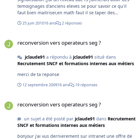
temoignages d'anciens eleves se pour savoir ce qu'il
faut bien maitriser,en math faut il se taper des
integrales parce que c'est loin pour moi tout ca .
25 juin 2010
16 ans
2 réponses
reconversion vers operateurs seg ?
reconversion vers operateurs seg ?
jclaude91
a répondu à
jclaude91
situé dans
Recrutement SNCF et formations internes aux métiers
merci de ta reponse
12 septembre 2009
16 ans
19 réponses
reconversion vers operateurs seg ?
reconversion vers operateurs seg ?
un sujet a été posté par
jclaude91
dans
Recrutement
SNCF et formations internes aux métiers
bonjour j'ai vus dernierement sur intranet une offre de